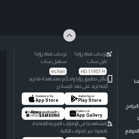
ترددات قناة رؤيا |
ترددات قناة رؤيا |
نايل سات
سهيل سات
es.hail
HD 11957 H
حمّل تطبيق رؤيا وتحكّم بمشاهدة ما تريد
نا
أينما تريد على بعد كبسة زر.
Download on the
Android App on
App Store
Play Store
لبرامج
Explore it on
App Gallery
لمشاهدينا في الإمارات العربية المتحدة،
لموقع
تابعونا عبر لقنوات التالية.