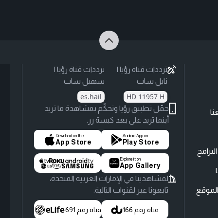
ترددات قناة رؤيا |
ترددات قناة رؤيا |
نايل سات
سهيل سات
es.hail
HD 11957 H
حمّل تطبيق رؤيا وتحكّم بمشاهدة ما تريد
نا
أينما تريد على بعد كبسة زر.
Download on the
Android App on
App Store
Play Store
لبرامج
Explore it on
App Gallery
لمشاهدينا في الإمارات العربية المتحدة،
لموقع
تابعونا عبر لقنوات التالية.
قناة رقم 166
قناة رقم 691