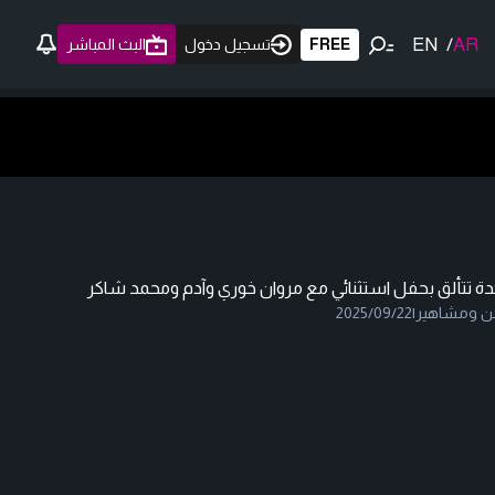
EN
/
AR
FREE
تسجيل دخول
البث المباشر
دة تتألق بحفل استثنائي مع مروان خوري وآدم ومحمد شاكر
ن ومشاهير
|
2025/09/22