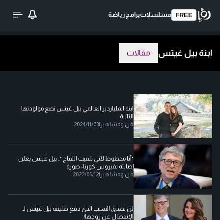
مسلسلات
برامج
رياضة
FREE
ابنة بيل غيتس
مقالات
ابنة الملياردير العالمي بيل غيتس تضع مولودتها
الثانية
فن ومشاهير
|
2024/11/03
"أنا محظوظ لأني تلقيت اللقاح ".. بيل غيتس يعلن
إصابته بفيروس كورنا- صورة
فن ومشاهير
|
2022/05/12
لن تصدق السبب الذي دفع طليقة بيل غيتس لـ
الإنفصال عن زوجها!