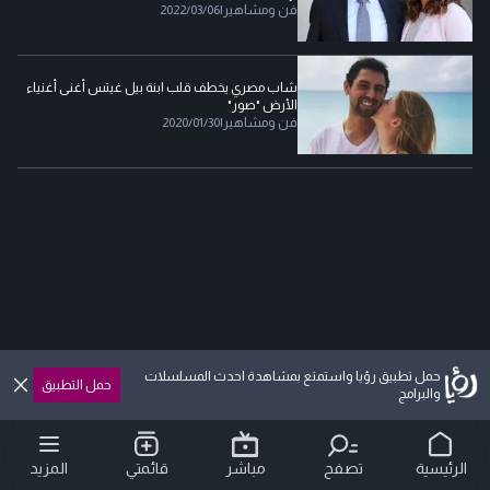
فن ومشاهير
|
2022/03/06
شاب مصري يخطف قلب ابنة بيل غيتس أغنى أغنياء
الأرض "صور"
فن ومشاهير
|
2020/01/30
حمل تطبيق رؤيا واستمتع بمشاهدة احدث المسلسلات
حمل التطبيق
والبرامج
الرئيسية
تصفح
مباشر
قائمتي
المزيد