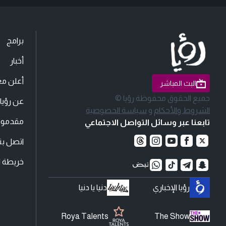
برامج
أخبار
أعلن مع
البث المباشر
جميع الحقوق محفوظة رؤيا ©
عن رؤيا
الشروط والأحكام
و
سياسة الخصوصية
مقدمو ا
تابعنا عبر وسائل التواصل الاجتماعي
اتصل بنا
خريطة ا
رؤيا الإخباري
دنيا يا دنيا
Roya Talents
The Show