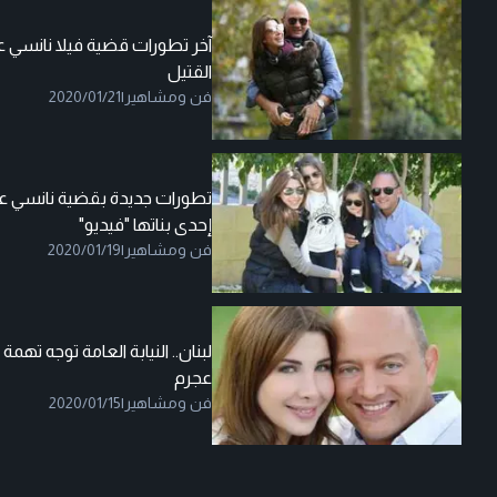
آخر تطورات قضية فيلا نانسي ع
القتيل
فن ومشاهير
|
2020/01/21
تطورات جديدة بقضية نانسي عج
إحدى بناتها "فيديو"
فن ومشاهير
|
2020/01/19
لبنان.. النيابة العامة توجه تهمة
عجرم
فن ومشاهير
|
2020/01/15