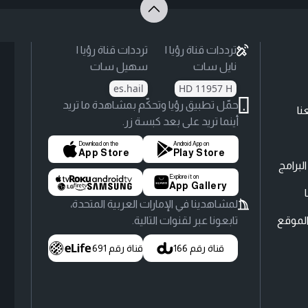
ترددات قناة رؤيا |
ترددات قناة رؤيا |
نايل سات
سهيل سات
es.hail
HD 11957 H
حمّل تطبيق رؤيا وتحكّم بمشاهدة ما تريد
نا
أينما تريد على بعد كبسة زر.
Download on the
Android App on
App Store
Play Store
لبرامج
Explore it on
App Gallery
لمشاهدينا في الإمارات العربية المتحدة،
لموقع
تابعونا عبر لقنوات التالية.
قناة رقم 166
قناة رقم 691