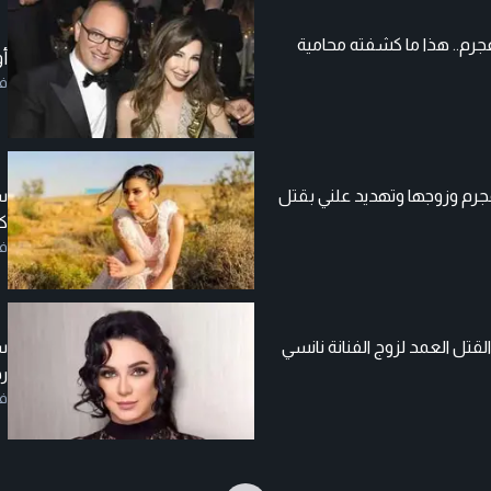
جرم.. هذا ما كشفته محامية
أ
ف
رم وزوجها وتهديد علني بقتل
س
كو
ف
 القتل العمد لزوج الفنانة نانسي
س
رح
ف