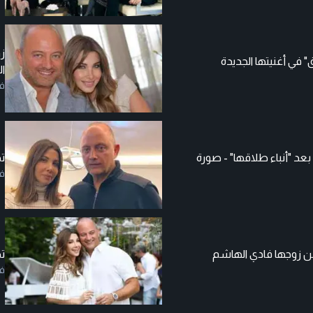
ز
 في أغنيتها الجديدة
ا
ف
عد "أنباء طلاقها" - صورة
ت
ف
عن زوجها فادي الهاشم
ت
ف