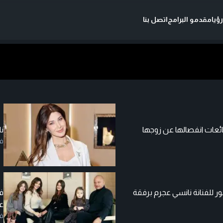
ؤيا
مقدمو البرامج
اتصل بنا
ئعات انفصالها عن زوجها
نا
ف
 للفنانة نانسي عجرم برفقة
ف
ع
ف