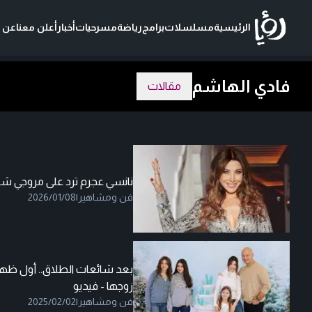
الرئيسية
مسلسلات
برامج
رياضة
مسرحيات
أخبار
أعلن معنا
عن ر
فادي الهاشم
مقالات
نانسي عجرم ترد على مروجي شا
فن ومشاهير
|
2026/01/08
بعد شائعات الطلاق.. أول ظهور
زوجها - فيديو
فن ومشاهير
|
2025/02/02