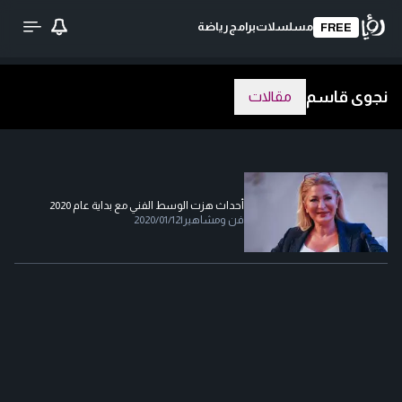
مسلسلات
برامج
رياضة
FREE
نجوى قاسم
مقالات
أحداث هزت الوسط الفني مع بداية عام 2020
فن ومشاهير
|
2020/01/12