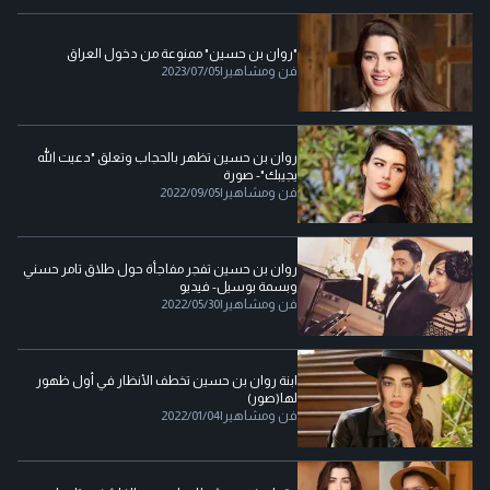
"روان بن حسين" ممنوعة من دخول العراق
فن ومشاهير
|
2023/07/05
روان بن حسين تظهر بالحجاب وتعلق "دعيت الله
يجيبك"- صورة
فن ومشاهير
|
2022/09/05
روان بن حسين تفجر مفاجأة حول طلاق تامر حسني
وبسمة بوسيل- فيديو
فن ومشاهير
|
2022/05/30
ابنة روان بن حسين تخطف الأنظار في أول ظهور
لها(صور)
فن ومشاهير
|
2022/01/04