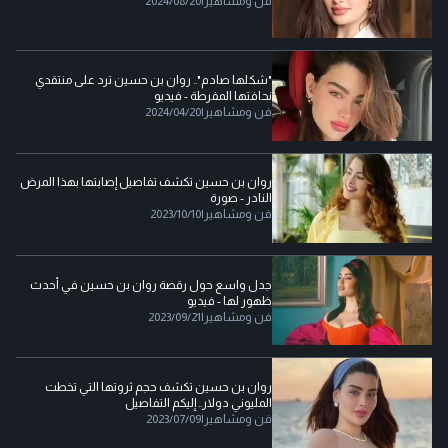
فن ومشاهير
|
2024/08/20
"شكلها صادم".. روان بن حسين ترد على منتقدي
نحافتها المفرطة - فيديو
فن ومشاهير
|
2024/04/20
روان بن حسين تكشف تفاصيل إصابتها بهذا المرض
النادر - صورة
فن ومشاهير
|
2023/10/10
جدل واسع حول رقصة روان بن حسين في أحدث
ظهور لها - فيديو
فن ومشاهير
|
2023/09/21
روان بن حسين تكشف حجم ثروتها التي تخطت
المليوني دولار.. إليكم التفاصيل
فن ومشاهير
|
2023/07/09