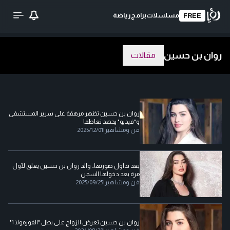
مسلسلات
برامج
رياضة
FREE
روان بن حسين
مقالات
روان بن حسين تظهر مرهقة على سرير المستشفى
و"فيديو" يحصد تعاطفا
فن ومشاهير
|
2025/12/01
بعد تداول صورتها.. والد روان بن حسين يعلق لأول
مرة بعد دخولها السجن
فن ومشاهير
|
2025/09/25
روان بن حسين تعرض الزواج على بطل "الفورمولا 1"