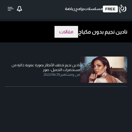
مسلسلات
برامج
رياضة
FREE
نادين نجيم بدون مكياج
مقالات
نادين نجيم تخطف الأنظار بصورة عفوية خالية من
مستحضرات التجميل- صور
فن ومشاهير
|
2022/06/21