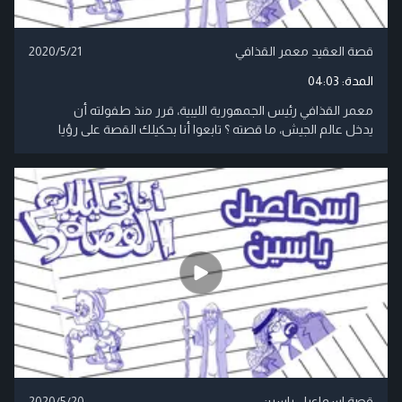
قصة العقيد معمر القذافي
2020/5/21
المدة:
04:03
معمر القذافي رئيس الجمهورية الليبية، قرر منذ طفولته أن
يدخل عالم الجيش، ما قصته ؟ تابعوا أنا بحكيلك القصة على رؤيا
قصة اسماعيل ياسين
2020/5/20