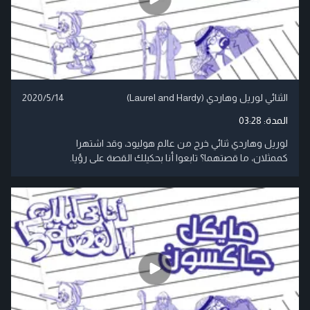
الثنائي لوريل وهاردي (Laurel and Hardy)
2020/5/14
المدة:
03:28
لوريل وهاردي ثنائي خرج من عالم هوليود، وقد اشتهرا
كممثلان، ما قصتهما؟ تابعوا أنا بحكيلك القصة على رؤيا.