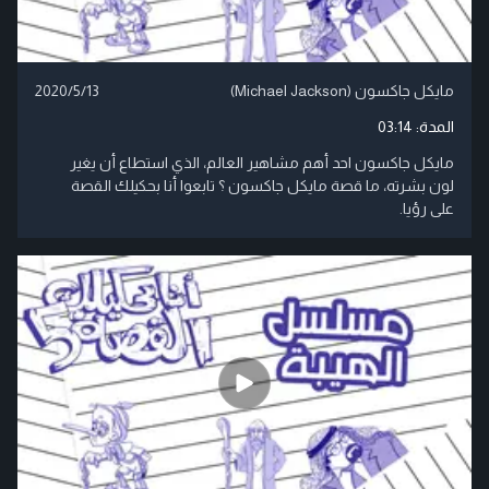
مايكل جاكسون (Michael Jackson)
2020/5/13
المدة:
03:14
مايكل جاكسون احد أهم مشاهير العالم، الذي استطاع أن يغير
لون بشرته، ما قصة مايكل جاكسون ؟ تابعوا أنا بحكيلك القصة
على رؤيا.