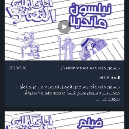
نيلسون مانديلا ( Nelson Mandela )
2020/5/16
المدة:
04:09
نيلسون مانديلا أول مناهض للفصل العنصري في افريقيا وأول
صاحب بشرة سوداء يصبح رئيساً، ما قصة مانديلا ؟ تابعوا أنا
بحكيلك على ....