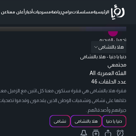
الرئيسية
مسلسلات
برامج
رياضة
مسرحيات
أخبار
أعلن معنا
عن ر
بدون فواصل وإعلانات
تحميل الفيديو
هلا بالنشامى
دنيا يا دنيا - هلا بالنشامى
مجتمعي
الفئة العمرية:
All
عدد الحلقات: 46
فقرة هلا بالنشامى هي فقرة ستكون معنا كل اثنين مع الزميل معا
خلالها على نشامى ونشميات الوطن الذين يقدمون وقدموا تضحيات
جيرانهم وأصدقائهم .
دنيا يا دنيا
هلا بالنشامى
نشامى