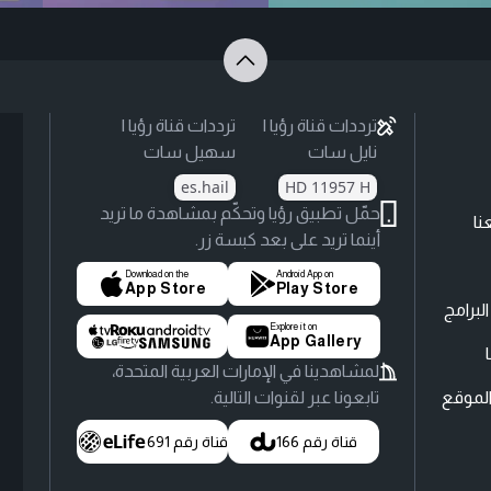
ترددات قناة رؤيا |
ترددات قناة رؤيا |
نايل سات
سهيل سات
es.hail
HD 11957 H
حمّل تطبيق رؤيا وتحكّم بمشاهدة ما تريد
نا
أينما تريد على بعد كبسة زر.
Download on the
Android App on
App Store
Play Store
لبرامج
Explore it on
App Gallery
لمشاهدينا في الإمارات العربية المتحدة،
لموقع
تابعونا عبر لقنوات التالية.
قناة رقم 166
قناة رقم 691