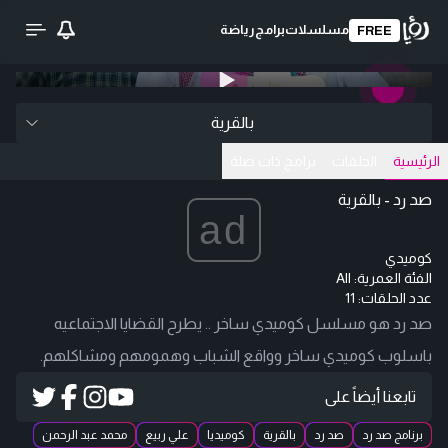
مسلسلات
برامج
رياضة
FREE
0:00
/ 0:00
تحميل الفيديو
بالقرية
الرئيسية
الحلقات
برامج ذات صلة
صد رد - بالقرية
ad
كوميدي
الفئة العمرية:
All
عدد الحلقات: 11
صد رد هو مسلسل كوميدي ساخر .. يطرح القضايا الاجتماعيه
باسلوب كوميدي ساخر وواقع الشباب وهمومهم ومشاكلهم.
تابعنا أيضاً على
برنامج صد رد
صد رد
بالقرية
كوميديا
علي ربيع
محمد عبد الرحمن