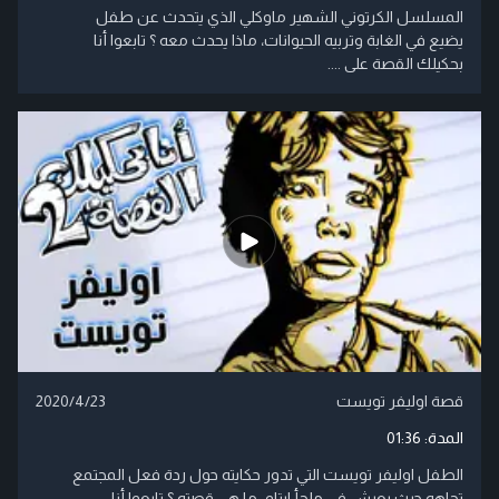
المسلسل الكرتوني الشهير ماوكلي الذي يتحدث عن طفل
يضيع في الغابة وتربيه الحيوانات، ماذا يحدث معه ؟ تابعوا أنا
بحكيلك القصة على ....
قصة اوليفر تويست
2020/4/23
المدة:
01:36
الطفل اوليفر تويست التي تدور حكايته حول ردة فعل المجتمع
تجاهه حيث يعيش في ملجأ ايتام، ما هي قصته ؟ تابعوا أنا