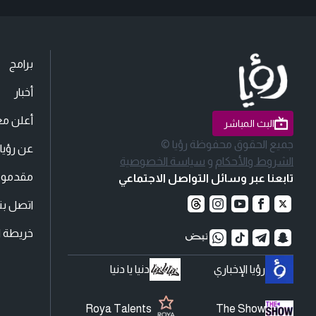
برامج
أخبار
أعلن مع
البث المباشر
جميع الحقوق محفوظة رؤيا ©
عن رؤيا
الشروط والأحكام
و
سياسة الخصوصية
مقدمو ا
تابعنا عبر وسائل التواصل الاجتماعي
اتصل بنا
خريطة ا
رؤيا الإخباري
دنيا يا دنيا
Roya Talents
The Show