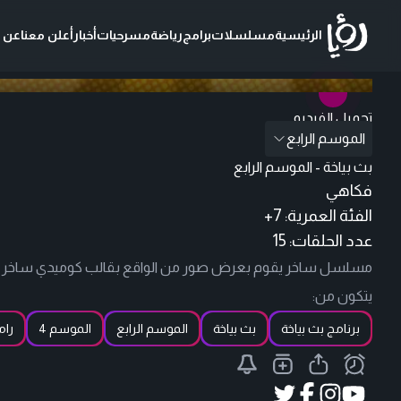
الرئيسية
مسلسلات
برامج
رياضة
مسرحيات
أخبار
أعلن معنا
عن ر
بدون فواصل وإعلانات
تحميل الفيديو
الموسم الرابع
بث بياخة - الموسم الرابع
فكاهي
الفئة العمرية:
+7
عدد الحلقات: 15
مسلسل ساخر يقوم بعرض صور من الواقع بقالب كوميدي ساخر من أ
يتكون من:
برنامج بث بياخة
بث بياخة
الموسم الرابع
الموسم 4
رام