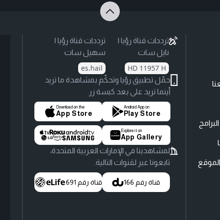
ترددات قناة رؤيا |
ترددات قناة رؤيا |
نايل سات
سهيل سات
es.hail
HD 11957 H
حمّل تطبيق رؤيا وتحكّم بمشاهدة ما تريد
نا
أينما تريد على بعد كبسة زر.
Download on the
Android App on
App Store
Play Store
لبرامج
Explore it on
App Gallery
لمشاهدينا في الإمارات العربية المتحدة،
لموقع
تابعونا عبر لقنوات التالية.
قناة رقم 166
قناة رقم 691