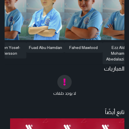
sten Yosef-
Fuad Abu Hamdan
Fahed Mawlood
Ezz Alde
ndersson
Mohamm
Abedalaziz 
المباريات
لا يوجد حلقات
تابع أيضًاً