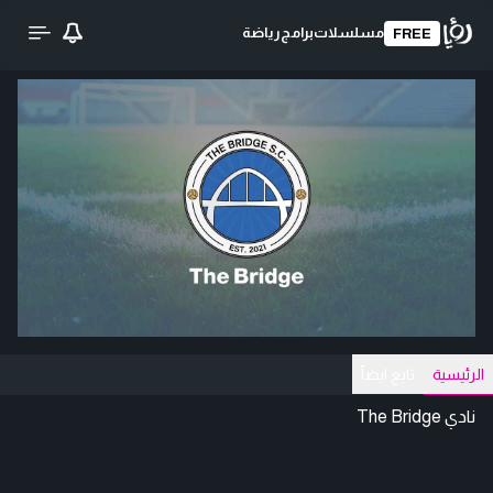
مسلسلات
برامج
رياضة
FREE
الرئيسية
تايع ايضاّ
نادي The Bridge