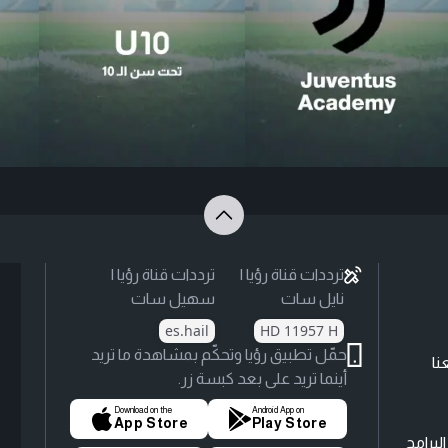
ترددات قناة رؤيا |
ترددات قناة رؤيا |
نايل سات
سهيل سات
es.hail
HD 11957 H
حمّل تطبيق رؤيا وتحكّم بمشاهدة ما تريد
نا
أينما تريد على بعد كبسة زر.
Download on the
Android App on
App Store
Play Store
لبرامج