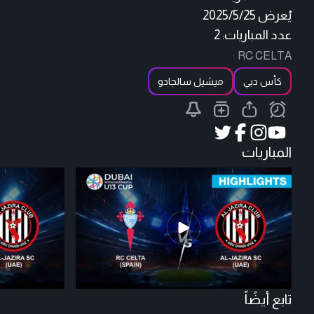
يُعرض
2025/5/25
عدد المباريات: 2
RC CELTA
كأس دبي
ميشيل سالجادو
المباريات
تابع أيضًاً