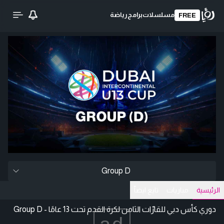
مسلسلات
برامج
رياضة
FREE
Group D
الرئيسية
مباريات
تايع ايضاّ
دوري كأس دبي للقارّات الثامن لكرة القدم تحت 13 عامًا - Group D