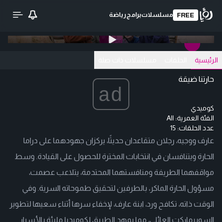
مسلسلات
برامج
رياضة
FREE
0:00
/ 0:00
تحميل الفيديو
الرئيسية
الحلقات
مسلسلات ذات صلة
حارتنا ضيقة
ad
كوميدي
الفئة العمرية:
All
عدد الحلقات: 15
عارف ووجيه، رجلان متقاعدان حديثًا، يركزان جهودهما على دراما
الحارة ويتنافسان في انتخابات المخترة للحصول على القيادة. وسط
مواقفهما الطريفة ومنافستهما المحتدمة، يتلاعب عصمت،
مسؤول الحارة الماكر، بالطرفين لتحقيق طموحاته السرية. وفي
الوقت ذاته، تكافح ورد، ابنة عارف، لإخفاء سرها أثناء سعيها لتطوير
السوبرماركت العائلي، مما يمهد الطريق لكوميديا مليئة بالأسرار