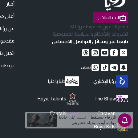
أخبار
أعلن مع
البث المباشر
جميع الحقوق محفوظة رؤيا ©
عن رؤيا
الشروط والأحكام
و
سياسة الخصوصية
مقدمو ا
تابعنا عبر وسائل التواصل الاجتماعي
اتصل بنا
خريطة ا
رؤيا الإخباري
دنيا يا دنيا
Roya Talents
The Show
Fantahi
Caravan
الزرقاء تستيقظ ٱلسبت على حادثة
مؤلمة أودت بحياة عشريني
Roya Kids