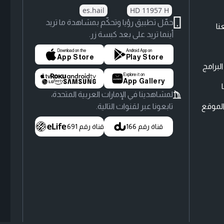
es.hail
HD 11957 H
حمّل تطبيق رؤيا وتحكّم بمشاهدة ما تريد
نا
أينما تريد على بعد كبسة زر.
Download on the
Android App on
App Store
Play Store
لبرامج
Explore it on
App Gallery
لمشاهدينا في الإمارات العربية المتحدة،
لموقع
تابعونا عبر لقنوات التالية.
قناة رقم 166
قناة رقم 691