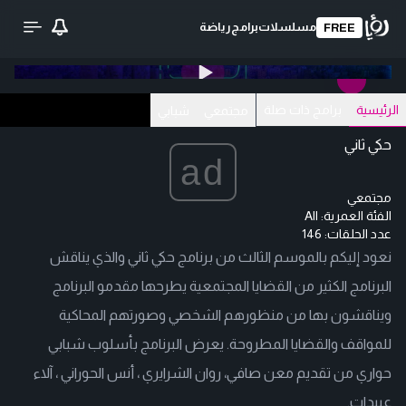
مسلسلات
برامج
رياضة
FREE
0:00
/ 0:00
تحميل الفيديو
الرئيسية
برامج ذات صلة
مجتمعي
شبابي
حكي ثاني
ad
مجتمعي
الفئة العمرية:
All
عدد الحلقات: 146
نعود إليكم بالموسم الثالث من برنامج حكي ثاني والذي يناقش
البرنامج الكثير من القضايا المجتمعية يطرحها مقدمو البرنامج
ويناقشون بها من منظورهم الشخصي وصورتهم المحاكية
للمواقف والقضايا المطروحة. يعرض البرنامج بأسلوب شبابي
حواري من تقديم معن صافي، روان الشرايري ، أنس الحوراني ، آلاء
عبيدات.