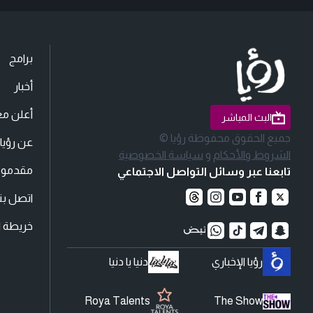
برامج
أخبار
أعلن مع
البث المباشر
جميع الحقوق محفوظة رؤيا ©
عن رؤيا
الشروط والأحكام
و
سياسة الخصوصية
مقدمو ا
تابعنا عبر وسائل التواصل الاجتماعي
اتصل بنا
خريطة ا
رؤيا الإخباري
دنيا يا دنيا
Roya Talents
The Show