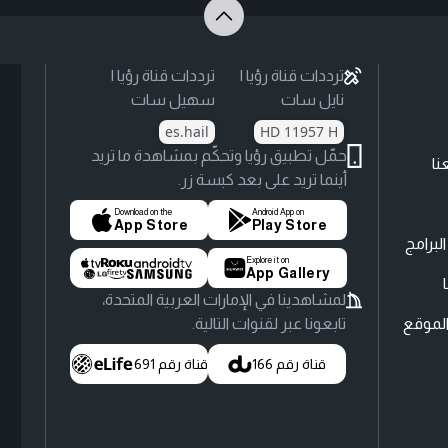
ترددات قناة رؤيا |
ترددات قناة رؤيا |
نايل سات
سهيل سات
es.hail
HD 11957 H
حمّل تطبيق رؤيا وتحكّم بمشاهدة ما تريد
نا
أينما تريد على بعد كبسة زر.
Download on the
Android App on
App Store
Play Store
لبرامج
Explore it on
App Gallery
لمشاهدينا في الإمارات العربية المتحدة،
لموقع
تابعونا عبر لقنوات التالية.
قناة رقم 166
قناة رقم 691