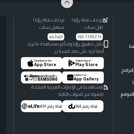
ترددات قناة رؤيا |
ترددات قناة رؤيا |
نايل سات
سهيل سات
es.hail
HD 11957 H
حمّل تطبيق رؤيا وتحكّم بمشاهدة ما تريد
نا
أينما تريد على بعد كبسة زر.
Download on the
Android App on
App Store
Play Store
لبرامج
Explore it on
App Gallery
لمشاهدينا في الإمارات العربية المتحدة،
لموقع
تابعونا عبر لقنوات التالية.
قناة رقم 166
قناة رقم 691