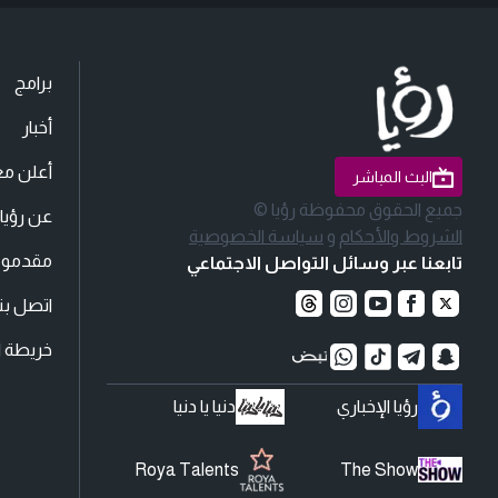
برامج
أخبار
أعلن مع
البث المباشر
جميع الحقوق محفوظة رؤيا ©
عن رؤيا
الشروط والأحكام
و
سياسة الخصوصية
مقدمو ا
تابعنا عبر وسائل التواصل الاجتماعي
اتصل بنا
خريطة ا
رؤيا الإخباري
دنيا يا دنيا
Roya Talents
The Show