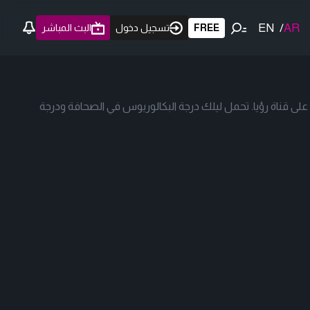
EN
/
AR
FREE
تسجيل دخول
البث المباشر
 على قناة رؤيا. تحمل ليلك درجة البكالوريوس في الصحافة ودرجة