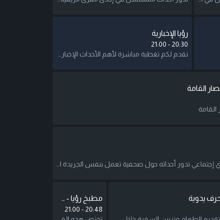
رؤيا الإخبارية
21:00
-
20:30
نقدم لكم تغطية مباشرة لأهم الأحداث الإخبارية على المستوى المحلي والعالمي ضمن مواجز ونشرات إخبارية بالإضافة إلى برامج سياسية حوارية واجتماعية.
صار القامة
 القامة
مسلسل كوميدي إجتماعي تدور أحداثه حول صحفية تعمل بنفس الجريدة التى يعمل بها زوجها، وينشأ بينهما صراع فكري بسبب مواقفهما السياسية المختلفة بعد ثورة 25 يناير. يوضح المسلسل شكل العلاقة بين الزوجين في حياتهما الخاصة وفى حياتهما العملية، كاشفًا في السياق العديد من السلوكيات الخاصة بالرجل الشرقي. بطولة:داليا البحيري بدور انجي.خالد سرحان بدور علي.سمير غانم بدور سمير.رجاء الجداوي بدور رجاء.
حرف يدوية
مطبخ رؤيا - عصائر وأطباق صحية
21:00
-
20:48
طرق ابداعية لتقديم الطعام وتزيين السفرة خلال مطبخ رؤيا
تختص هذه الفقرة بعرض طريقة تحضير العصائر المختلفة.