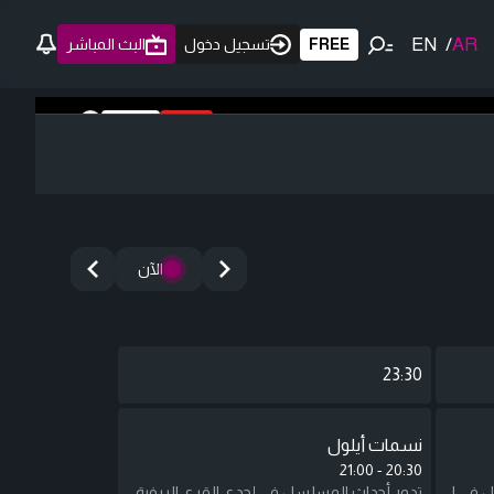
EN
/
AR
FREE
تسجيل دخول
البث المباشر
مباشر
FREE
الآن
23:30
نسمات أيلول
21:00
-
20:30
مسلسل "اسمي فرح" يحكي قصة فرح، امرأة إيرانية تهرب إلى تركيا مع ابنها المريض، وتعمل في التنظيف لتأمين علاجه. تتغير حياتها عندما تشهد جريمة قتل، فتُجبر على دخول عالم المافيا والعمل مع طاهر، أحد رجاله. مع تصاعد الأحداث، تنشأ بينهما علاقة معقدة وسط صراعات خطيرة بين الحب والبقاء.
تدور أحداث المسلسل في إحدى القرى الريفية السورية، ويتناول العلاقات الإنسانية وهموم سكان الريف، والقضايا والمشكلات اليومية للشباب وكبار السن وما يواجهونه من تحديات حياتية مختلفة، في إطار كوميدي خفيف.