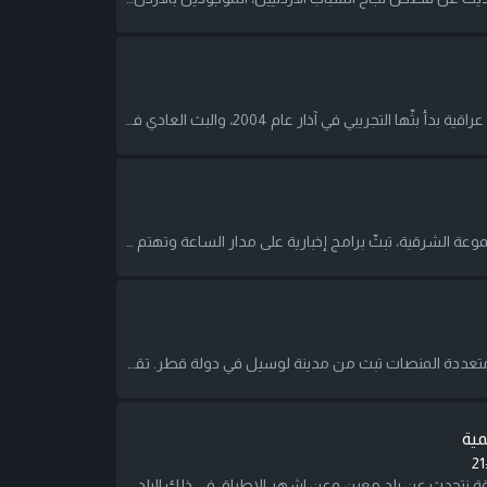
قناة الشرقية هي قناة تلفزيونية فضائية عراقية بدأ بثّها التجريبي في آذار عام 2004، والبث العادي في 4 أيار 2004. تبثّ القناة برامج إخبارية ورياضية وكوميدية ومسلسلات عراقية أصلية ومسلسلات عربية وبرامج الواقع.
الشرقية نيوز: قناة جديدة من ضمن مجموعة الشرقية، تبثّ برامج إخبارية على مدار الساعة وتهتم بالشؤون العربية والعراقية كما تتابع الشؤون العالمية.
"العربي 2"، قناة ترفيهية ثقافية منوعة متعددة المنصات تبث من مدينة لوسيل في دولة قطر. تقدم القناة للمشاهد العربي باقات من البرامج تتنوع بين الموسيقى، والفن، والمجتمع، والكوميديا، والدراما، والأفلام، والوثائقيات، تناسب تعددية المشارب والأذواق في أنحاء الوطن العربي.
مية
21
في كل حلقة نتحدث عن بلد معين وعن اشهر الاطباق في ذلك البلد، مع الحديث عن التراث والتقاليد الخاصة فيه.