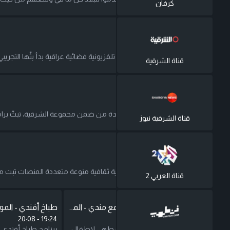
كرفان
قناة الشرقية
20:00
-
19:00
قناة الشرقية هي قناة تلفزيونية فضائية عراقية بدأ بثّها التجريبي في آذار عام 2004، والبث العادي في 4 أيار 2004. تبثّ القناة برامج إخبارية ورياضية وكوميدية ومسلسلات عراقية أصلية ومسلسلات عربية وبرامج الواقع.
قناة الشرقية
قناة الشرقية نيوز
20:00
-
19:00
الشرقية نيوز: قناة جديدة من ضمن مجموعة الشرقية، تبثّ برامج إخبارية على مدار الساعة وتهتم بالشؤون العربية والعراقية كما تتابع الشؤون العالمية.
قناة الشرقية نيوز
قناة العربي 2
20:00
-
19:00
"العربي 2"، قناة ترفيهية ثقافية منوعة متعددة المنصات تبث من مدينة لوسيل في دولة قطر. تقدم القناة للمشاهد العربي باقات من البرامج تتنوع بين الموسيقى، والفن، والمجتمع، والكوميديا، والدراما، والأفلام، والوثائقيات، تناسب تعددية المشارب والأذواق في أنحاء الوطن العربي.
قناة العربي 2
مشروع شيف مع مندي - الموسم الأول
طباخ أفندي - المو
20:08
-
19:24
19:24
-
19:03
عمرك دخلت المطبخ غير للأكل؟ برنامج طباخ أفندي يدور ضمن قالب تنافسي حيث يهدف إلى ابراز التعرف على المطبخ بإسلوب فكاهي يضمن ضمن اطار المشاركات المختلفة. حيث يفتح البرنامج باب المشاركة لمختلف الفئات أكان أنت و شريكتك اللي ممكن تكون صديقة , والدتك , شقيقتك او زوجة او حتى حماتك عبر إرسال فيديو تعريفي من خلال الرابط التالي https://forms.gle/6vzdExVTQZZwpqNb7
برنامج مسابقات طهي لاطفال تتراوح أعمارهم بين ١٦-١٣ سنة. بهذا البرنامج نشاهد ١٦ طفل يتنافسون على أطباق عالمية، و كل طبق يتم تحكيمه من قبل لجنة. اللجنة تتكون من الشيف غادة التلي، الشيف جيهان سهاونة من الأكاديمية الملكية لفنون الطهي، والشيف تيمور موج.