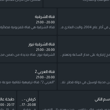
قناة الشرقية
21:00
-
20:00
قناة الشرقية هي قناة تلفزيونية فضائية عراقية بدأ بثّها التجريبي في آذار عام 2004، والبث العادي في 4 أيار 2004. تبثّ القناة برامج إخبارية ورياضية وكوميدية ومسلسلات عراقية أصلية ومسلسلات عربية وبرامج الواقع.
قناة الشرقية نيوز
21:00
-
20:00
الشرقية نيوز: قناة جديدة من ضمن مجموعة الشرقية، تبثّ برامج إخبارية على مدار الساعة وتهتم بالشؤون العربية والعراقية كما تتابع الشؤون العالمية.
قناة العربي 2
21:00
-
20:00
"العربي 2"، قناة ترفيهية ثقافية منوعة متعددة المنصات تبث من مدينة لوسيل في دولة قطر. تقدم القناة للمشاهد العربي باقات من البرامج تتنوع بين الموسيقى، والفن، والمجتمع، والكوميديا، والدراما، والأفلام، والوثائقيات، تناسب تعددية المشارب والأذواق في أنحاء الوطن العربي.
سم الثاني
كرفان - شيف الطبيعة
طبخة عال
:00
-
20:17
20:17
-
20:08
برنامج طباخ أفندي يدور ضمن قالب تنافسي حيث يهدف إلى التعرف على المطبخ بإسلوب فكاهي ضمن اطار المشاركات المختلفة. وفي الموسم الجديد من طباخ أفندي تقوم فكرته على دعم الجهات الخيرية عن طريق مشاركة شخصيات عربية معروفة مع إمكانية الاستعانة بشريك، بحيث تتنافس الفرق في كل مرحلة للوصول إلى الجائزة الكبرى التي ستقدّم على شكل تبرعات إلى إحدى الجمعيات الخيرية، وهو من تقديم أحمد ياسين والشيف تيمور الموج.
في فقرة شيف الطبيعة يستضيف محمد الفاعوري في كل حلقة شيف يبدع في طبخ وصفاته وسط أجواء هادئة في الطبيعة.