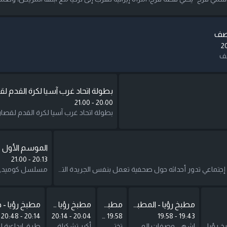
تصف
2
صف
بطولة اتحاد غرب آسيا لكرة القدم لق
21:00
-
20:00
بطولة اتحاد غرب آسيا لكرة القدم لقصار
الموسم الأول
21:00
-
20:13
مسلسل كوميدي إجتماعي تدور أحداثه حول صحفية تعمل بنفس الجريدة التى يعمل بها زوجها، وينشأ بينهما صراع فكري بسبب مواقفهما السياسية المختلفة بعد ثورة 25 يناير. يوضح المسلسل شكل العلاقة بين الزوجين في حياتهما الخاصة وفى حياتهما العملية، كاشفًا في السياق العديد من السلوكيات الخاصة بالرجل الشرقي. بطولة:داليا البحيري بدور انجي.خالد سرحان بدور علي.سمير غانم بدور سمير.رجاء الجداوي بدور رجاء.
مطبخ رؤيا - المطبخ الآسيوي
مطبخ رؤيا - عصائر وأطباق صحية
مطبخ رؤيا - المطبخ الأوروبي
مطبخ رؤيا - 
20:48
-
20:14
20:14
-
20:04
20:04
-
19:58
19:58
-
19:43
خ رؤيا
اشهى وصفات المطبخ الاسيوي ضمن مطبخ رؤيا.
تختص هذه الفقرة بعرض طريقة تحضير العصائر المختلفة.
أكبر تشكيلة من وصفات الطبخ والأكلات الجديدة من المطبخ الأوروبى ضمن مطبخ رؤيا.