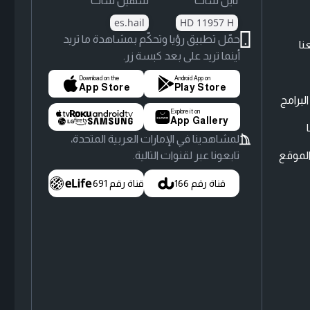
نايل سات
سهيل سات
es.hail
HD 11957 H
حمّل تطبيق رؤيا وتحكّم بمشاهدة ما تريد
نا
أينما تريد على بعد كبسة زر.
Download on the
Android App on
App Store
Play Store
لبرامج
Explore it on
App Gallery
لمشاهدينا في الإمارات العربية المتحدة،
لموقع
تابعونا عبر لقنوات التالية.
قناة رقم 166
قناة رقم 691