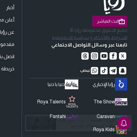
أخبار
أعلن مع
البث المباشر
جميع الحقوق محفوظة رؤيا ©
عن رؤيا
الشروط والأحكام
و
سياسة الخصوصية
مقدمو ا
تابعنا عبر وسائل التواصل الاجتماعي
اتصل بنا
خريطة ا
رؤيا الإخباري
دنيا يا دنيا
Roya Talents
The Show
Fantahi
Caravan
Roya Kids