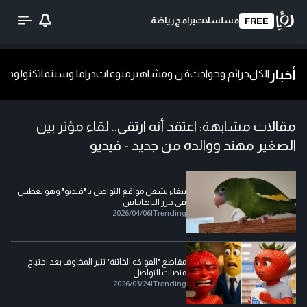
مسلسلات
برامج
رياضة
FREE
أخبار
الكل
جرائم وحوادث
فن ومشاهير
منوعات
دراما وسينما
تكنولوجيا
ش
مقالات مشابهة:
اعتقد أنه ارتقى.. لقاء مؤثر بين
الصغير مهند ووالده من جديد - فيديو
ببغاء يشعل مواقع التواصل بـ "فيديو" وهو يغطس
في جزر الباهاماس
2026/04/06
|
Trending
مقاطع "الفواكه الخائنة" تثير المخاوف بعد اجتياح
منصات التواصل
2026/03/24
|
Trending