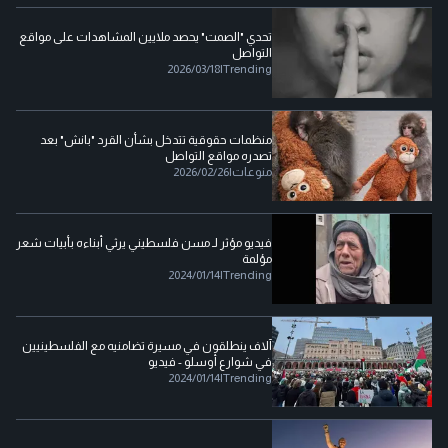
تحدي "الصمت" يحصد ملايين المشاهدات على مواقع
التواصل
2026/03/18
|
Trending
منظمات حقوقية تتدخل بشأن القرد "بانش" بعد
تصدره مواقع التواصل
منوعات
|
2026/02/26
فيديو مؤثر لـ مسن فلسطيني يرثي أبناءه بأبيات شعر
مؤلمة
2024/01/14
|
Trending
آلاف ينطلقون في مسيرة تضامنيه مع الفلسطينيين
في شوارع أوسلو - فيديو
2024/01/14
|
Trending