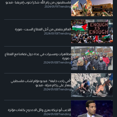
فلسطينيون من رام الله: شكرا جنوب إفريقيا - فيديو
2024/01/11
|
Trending
العالم ينتفض من أجل القطاع السبت - صورة
2024/01/10
|
Trending
مظاهرات ومسيرات في عدة دول تضامنا مع القطاع
- صورة
2024/01/08
|
Trending
"أمي راحت خايفة".. فيديو مؤلم لشاب فلسطيني
ينهار على ركام منزله - فيديو
2024/01/08
|
Trending
اللاعب أبو تريكة يعزي وائل الدحدوح بكلمات مؤثرة
2024/01/08
|
Trending