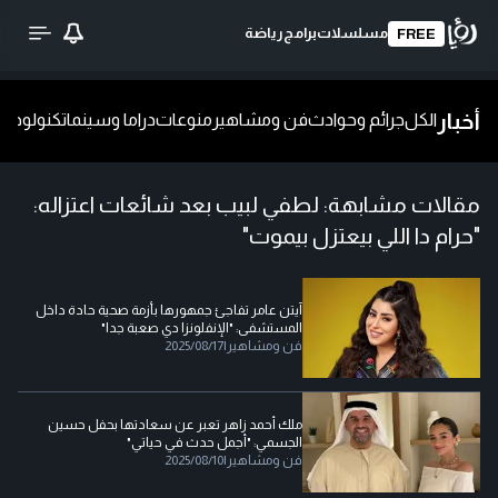
مسلسلات
برامج
رياضة
FREE
أخبار
الكل
جرائم وحوادث
فن ومشاهير
منوعات
دراما وسينما
تكنولوجيا
ش
مقالات مشابهة:
لطفي لبيب بعد شائعات اعتزاله:
"حرام دا اللي بيعتزل بيموت"
آيتن عامر تفاجئ جمهورها بأزمة صحية حادة داخل
المستشفى: "الإنفلونزا دي صعبة جدا"
فن ومشاهير
|
2025/08/17
ملك أحمد زاهر تعبر عن سعادتها بحفل حسين
الجسمي: "أجمل حدث في حياتي"
فن ومشاهير
|
2025/08/10