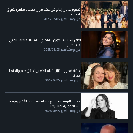
ظهور عادل إمام في عقد قران حفيده يطفئ شوق
الجماهير
فن ومشاهير
|
2025/07/06
إخلاء سبيل شجون الهاجري يلهب التعاطف الفني
والشعبي
فن ومشاهير
|
2025/06/23
لحظة فخر واعتزاز.. شام الذهبي تحقق حلم والدتها
أصالة
فن ومشاهير
|
2025/06/15
لطيفة التونسية تفجع بوفاة شقيقها الأكبر وتوجه
رسالة مؤثرة لمعزيها
فن ومشاهير
|
2025/06/15