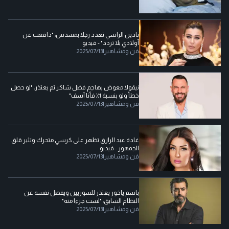
نادين الراسي تهدد رجلا بمسدس: "دافعت عن
أولادي بلا تردد" - فيديو
فن ومشاهير
|
2025/07/13
نيقولا معوض يهاجم فضل شاكر ثم يعتذر: "لو حصل
خطأ ولو بنسبة 1٪ فأنا آسف"
فن ومشاهير
|
2025/07/13
غادة عبد الرازق تظهر على كرسي متحرك وتثير قلق
الجمهور - فيديو
فن ومشاهير
|
2025/07/13
باسم ياخور يعتذر للسوريين ويفصل نفسه عن
النظام السابق: "لست جزءا منه"
فن ومشاهير
|
2025/07/13