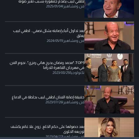
لطفي لبيب يصدم جمهوره بسبب تغير صوته
فن ومشاهير
|
2025/01/04
بعد تداول أنباء إصابته بشلل نصفي .. لطفي لبيب
يعلق
فن ومشاهير
|
2024/05/11
TOP5: "محمد رمضان يحرج هاني رمزي".. نجوم الفن
في مهرجان القاهرة للدراما
تكنولوجيا
|
2023/08/25
حقيقة إصابة الفنان لطفي لبيب بجلطة في الدماغ
فن ومشاهير
|
2023/07/26
بعد حصولها على حكم الخلع.. زوج علا غانم يكشف
توزيعه الحلوى
فن ومشاهير
|
2023/04/22