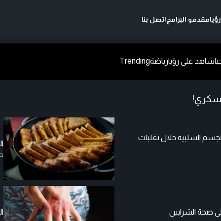
ؤيا
مقدمو البرامج
اتصل بنا
يا
شاهد على رؤيا
رياضة
Trending
لسكري!
سم السلبية خلال تقلبات
ال
ص
ال