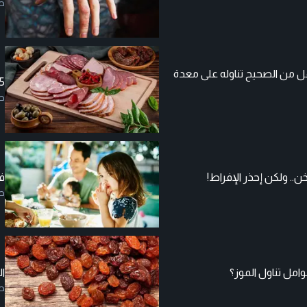
ص
هل من الصحيح تناوله على معدة
5 أنواع من اللحوم تمتعك بحياة صحية 
ص
.. ولكن إحذر الإفراط!
فو
ص
وامل تناول الموز؟
ال
ص