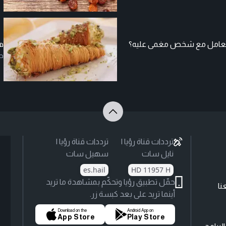
ف نتعامل مع شخص مغمى عليه؟
هل
ص
ترددات قناة رؤيا |
ترددات قناة رؤيا |
نايل سات
سهيل سات
es.hail
HD 11957 H
حمّل تطبيق رؤيا وتحكّم بمشاهدة ما تريد
نا
أينما تريد على بعد كبسة زر.
Download on the
Android App on
App Store
Play Store