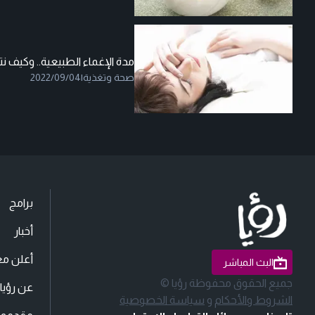
مدة الإغماء الطبيعية.. وكي
صحة وتغذية
|
2022/09/04
برامج
أخبار
أعلن مع
البث المباشر
جميع الحقوق محفوظة رؤيا ©
عن رؤيا
الشروط والأحكام
و
سياسة الخصوصية