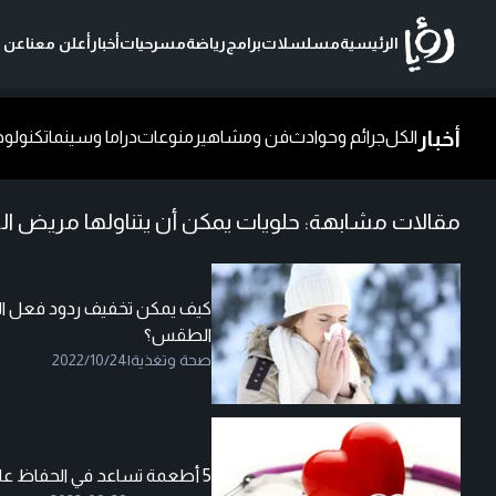
الرئيسية
مسلسلات
برامج
رياضة
مسرحيات
أخبار
أعلن معنا
عن ر
أخبار
الكل
جرائم وحوادث
فن ومشاهير
منوعات
دراما وسينما
تكنولوج
مقالات مشابهة:
حلويات يمكن أن يتناولها مريض ا
كيف يمكن تخفيف ردود فعل الج
الطقس؟
صحة وتغذية
|
2022/10/24
5 أطعمة تساعد في الحفاظ على صحة الشرايين