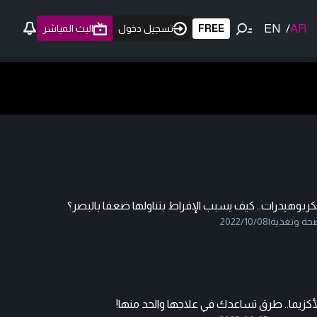
EN
/
AR
FREE
تسجيل دخول
البث المباشر
كربوهيدرات.. كيف يسبب الإفراط بتناولها ضعفا بالبصر؟
حة وتغذية
|
2022/10/08
أكزيما.. طرق تساعدك في علاجها والحد منها!