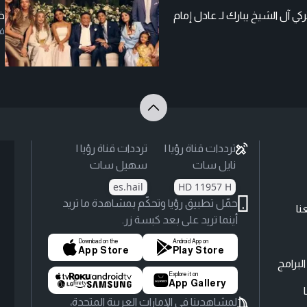
ركي آل الشيخ يبارك لـ عادل إمام
ظ
ف
ترددات قناة رؤيا |
ترددات قناة رؤيا |
نايل سات
سهيل سات
es.hail
HD 11957 H
حمّل تطبيق رؤيا وتحكّم بمشاهدة ما تريد
نا
أينما تريد على بعد كبسة زر.
Download on the
Android App on
App Store
Play Store
لبرامج
Explore it on
App Gallery
لمشاهدينا في الإمارات العربية المتحدة،