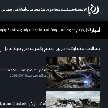
الرئيسية
مسلسلات
برامج
رياضة
مسرحيات
أخبار
أعلن معنا
عن ر
أخبار
الكل
جرائم وحوادث
فن ومشاهير
منوعات
دراما وسينما
تكنولوج
مقالات مشابهة:
حريق ضخم بالقرب من فيلا عادل إم
مصر.. هرعوا للمساعدة فكانت
جرائم وحوادث
|
2026/05/19
أم "حامل" وأطفالها الخمسة ي