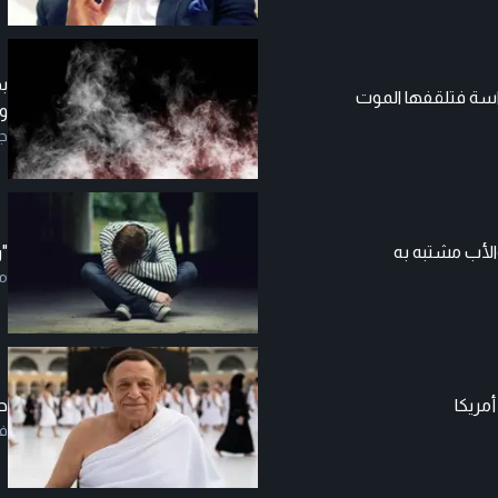
ب
راسة فتلقفها الموت
وا
جر
الأب مشتبه به
"ر
م
مريكا
ح
ف