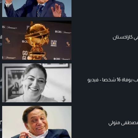
ف
ي كازاخستان
ان
م
خصا - فيديو
تف
ف
 مصطفى متولي
"ا
ف