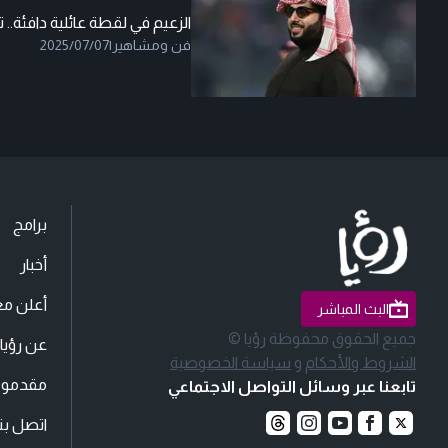
الزعيم في لقطة عائلية دافئة.. ت
فن ومشاهير
|
2025/07/07
برامج
أخبار
أعلن مع
البث المباشر
جميع الحقوق محفوظة رؤيا ©
عن رؤيا
الشروط والأحكام
و
سياسة الخصوصية
مقدمو ا
تابعنا عبر وسائل التواصل الاجتماعي
اتصل بنا