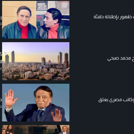
 ظهور بإطلالة دافئة
رح
ف
 محمد صبحي
ال
م
" وكاتب مصري يعلق
ح
ف