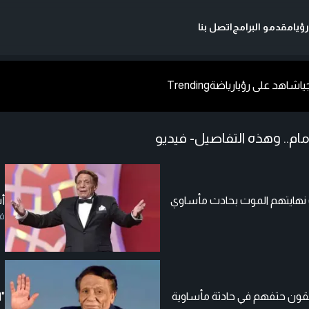
ؤيا
مقدمو البرامج
اتصل بنا
يا
شاهد على رؤيا
رياضة
Trending
ام.. وهذه التفاصيل- فيديو
 نهايتهم الموت بحادث مأساوي
أ
ف
لقون حتفهم في حادثة مأساوية
"ا