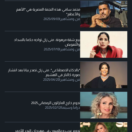
محمد سامي: هذه النجمة المصرية هي "الأهم
والأعظم"
فن ومشاهير
|
2025/09/03
بيع شقة مرهونة.. منى زكي تواجه حكما بالسداد
والتعويض
فن ومشاهير
|
2025/07/18
"بالذكاء الاصطناعي".. منى زكي تصدر بيانا بعد انتشار
صورة كالنار في الهشيم
فن ومشاهير
|
2025/04/28
نجوم خارج الماراثون الرمضاني 2025
دراما وسينما
|
2025/02/12
نجوم عرب وعالميون في مهرجان البحر الأحمر