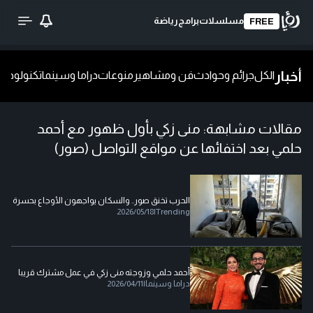
مسلسلات
برامج
رياضة
FREE
أخبار
الكل
جرائم وحوادث
فن ومشاهير
منوعات
دراما وسينما
تكنولوجيا
ش
مقالات مشابهة:
منى زكي بأول ظهور مع أحمد
حلمي بعد اختفائها عن مواقع التواصل (صور)
الحرب تخنق صور.. والسكان يواجهون الأوجاع بحسرة
2026/05/18
|
Trending
أحمد حلمي وزوجته منى زكي في عمل مشترك قريبا
دراما وسينما
|
2026/04/11