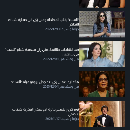
"الست" يقلب المعادلة ومنى زكي في صدارة شباك
التذاكر
دراما وسينما
|
2025/12/13
بعد انتقادات طالتها… منى زكي سعيدة بفيلم "الست"
في مراكش
فن ومشاهير
|
2025/12/06
هكذا ردت منى زكي بعد جدل برومو فيلم "الست"
فن ومشاهير
|
2025/12/04
توم كروز يتسلم جائزة الأوسكار الفخرية بخطاب
عاطفي
دراما وسينما
|
2025/11/17