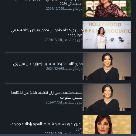
السينمائي 2024
دراما وسينما
|
2024/12/06
منى زكي:" حلم طفولتي تحقق بعرض رحلة 404 في
هوليوود"
فن ومشاهير
|
2024/12/04
مخرج "الست" يكشف سبب إصراره على منى زكي
دراما وسينما
|
2024/12/03
بسبب مشهد.. منى زكي تكشف باكية عن اكتئابها
لخمس سنوات
فن ومشاهير
|
2024/11/05
نادين نجيم تستعيد شعرها القديم بإطلالة جديدة-
صور
فن ومشاهير
|
2022/12/09