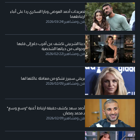
تصريحات أحمد العوضي ويارا السكري ردا على أنباء
ارتباطهما
فن ومشاهير
|
2026/03/24
دينا الشربيني تكشف عن أقرب حلم إلى قلبها
وجوانب من حياتها الشخصية
فن ومشاهير
|
2026/02/22
بريتني سبيرز تشكو من معاملة عائلتها لها
فن ومشاهير
|
2026/02/05
أحمد سعد يكشف حقيقة ارتباط أغنية "وسع وسع"
بـ محمد رمضان
فن ومشاهير
|
2026/02/01