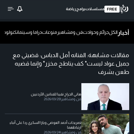
مسلسلات
برامج
رياضة
FREE
أخبار
الكل
جرائم وحوادث
فن ومشاهير
منوعات
دراما وسينما
تكنولوجيا
ش
مقالات مشابهة:
الفنانه أمل الدباس: قضيتي مع
جميل عواد ليست" كف يناطح مخزر" وإنما قضيه
طعن بشرف
هاني الجراح نقيبا للفنانين الأردنيين
فن ومشاهير
|
2026/03/28
تصريحات أحمد العوضي ويارا السكري ردا على أنباء
ارتباطهما
فن ومشاهير
|
2026/03/24