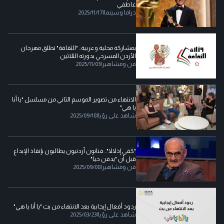
عاطفي
دراما وسينما
|
2025/11/17
بمشاركة محلية وعربية.. "الثقافة" تطلق مهرجان
الأردن المسرحي بدورته الثلاثين
فن ومشاهير
|
2025/11/03
الانتهاء من تصوير الموسم الثاني من مسلسل "يا أنا
يا هي"
شاهد على رؤيا
|
2025/09/18
"كفى إذلالا".. فنانون أردنيون يطالبون بإنقاذ الإبداع
قبل أن "يدفن حيا"
فن ومشاهير
|
2025/09/08
ردود أفعال إيجابية بعد الانتهاء من بث "يا أنا يا هي"
شاهد على رؤيا
|
2025/03/23