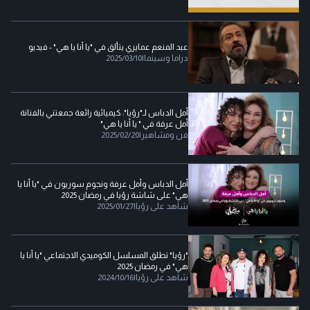
عبد المنعم عمايري يتألق في "يا أنا يا هي" - فيديو
دراما وسينما
|
2025/03/10
أمل الدباس لـ"رؤيا": كيميائية رائعة جمعتني بالفنانة
أمل عرفة في " يا أنا يا هي"
فن ومشاهير
|
2025/02/20
أمل الدباس وأمل عرفة ونجوم سوريون في "يا أنا يا
هي" على شاشة رؤيا في رمضان 2025
شاهد على رؤيا
|
2025/01/27
"رؤيا" تطلق المسلسل الكوميدي الاجتماعي "يا أنا يا
هي" في رمضان 2025
شاهد على رؤيا
|
2024/10/16