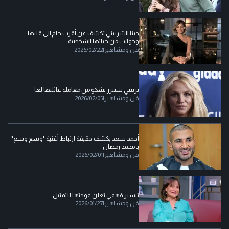
دينا الشربيني تكشف عن أقرب حلم إلى قلبها
وجوانب من حياتها الشخصية
فن ومشاهير
|
2026/02/22
بريتني سبيرز تشكو من معاملة عائلتها لها
فن ومشاهير
|
2026/02/05
أحمد سعد يكشف حقيقة ارتباط أغنية "وسع وسع"
بـ محمد رمضان
فن ومشاهير
|
2026/02/01
تيسير فهمي تعلن عودتها للتمثيل
فن ومشاهير
|
2026/01/27