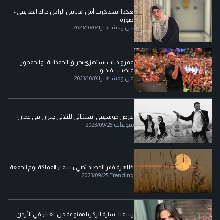
هكذا استذكرت أمل الدباس الراحل خالد الطريفي -
صورة
فن ومشاهير
|
2023/10/04
عمرو دياب يستهزئ بحريق الحمدانية.. والجمهور
غاضب - فيديو
فن ومشاهير
|
2023/10/01
عرض موسيقي استثنائي للثلاثي جبران في عمان
منوعات
|
2023/09/26
ظاهرة قمر الحصاد تضيء سماء المملكة يوم الجمعة
2023/09/25
|
Trending
رسميا.. سارة الزكريا ممنوعة من الغناء في الأردن -