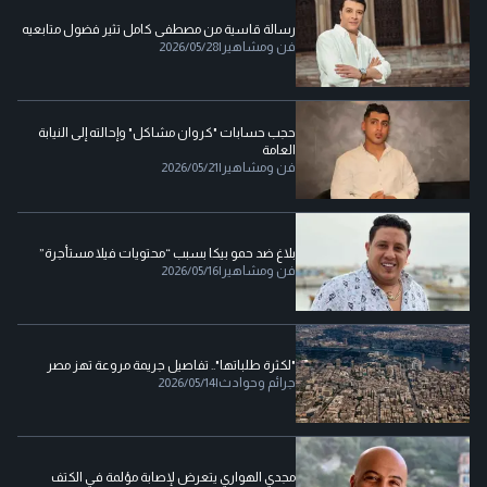
رسالة قاسية من مصطفى كامل تثير فضول متابعيه
فن ومشاهير
|
2026/05/28
حجب حسابات "كروان مشاكل" وإحالته إلى النيابة
العامة
فن ومشاهير
|
2026/05/21
بلاغ ضد حمو بيكا بسبب “محتويات فيلا مستأجرة”
فن ومشاهير
|
2026/05/16
"لكثرة طلباتها".. تفاصيل جريمة مروعة تهز مصر
جرائم وحوادث
|
2026/05/14
مجدي الهواري يتعرض لإصابة مؤلمة في الكتف