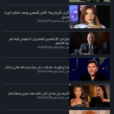
"أرغب ٱلزواج بها".. ٱلأمن ٱلمصري يوقف "مطارد" إيرينا
يسري
فن ومشاهير
|
2026/05/07
قرار من "الإعلاميين المصريين" بخصوص أزمة تامر
عبد المنعم
فن ومشاهير
|
2026/05/06
وداع يليق به.. تعديلات على مراسم جنازة هاني شاكر
فن ومشاهير
|
2026/05/04
أشرف زكي يتدخل لحل خلاف هند صبري ومها نصار
فن ومشاهير
|
2026/02/09