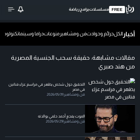
مسلسلات
برامج
رياضة
FREE
أخبار
الكل
جرائم وحوادث
فن ومشاهير
منوعات
دراما وسينما
تكنولوجيا
ش
مقالات مشابهة:
حقيقة سحب الجنسية المصرية
من هند صبري
التحقيق حول شخص يظهر في مراسم عزاء فنانين
في مصر
فن ومشاهير
|
2026/05/31
الموت يفجع أحمد حلمي بوالدته
فن ومشاهير
|
2026/05/29