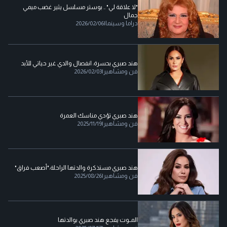
"لا علاقة لي" .. بوستر مسلسل يثير غضب ميمي
جمال
دراما وسينما
|
2026/02/06
هند صبري بحسرة: انفصال والدي غير حياتي للأبد
فن ومشاهير
|
2026/02/03
هند صبري تؤدي مناسك العمرة
فن ومشاهير
|
2025/11/19
هند صبري مستذكرة والدتها الراحلة:"أصعب فراق"
فن ومشاهير
|
2025/08/26
المــوت يفجع هند صبري بوالدتها