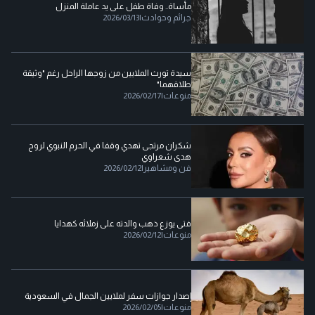
مأساة.. وفاة طفل على يد عاملة المنزل
جرائم وحوادث
|
2026/03/13
سيدة تورث الملايين من زوجها الراحل رغم "وثيقة
طلاقهما"
منوعات
|
2026/02/17
شكران مرتجى تهدي وقفا في الحرم النبوي لروح
هدى شعراوي
فن ومشاهير
|
2026/02/12
فتى يوزع ذهب والدته على زملائه كهدايا
منوعات
|
2026/02/12
إصدار جوازات سفر لملايين الجمال في السعودية
منوعات
|
2026/02/05