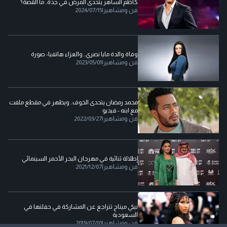
كاظم الساهر يتحدى المرض في جدة.. ما القصة؟
فن ومشاهير
|
2024/07/15
وفاة والدة مايا نصري.. والعزاء هاتفيا- صورة
فن ومشاهير
|
2023/05/01
محمد رمضان يتحدى الخوف.. ويظهر في مقطع ملفت
مع ابنه - فيديو
فن ومشاهير
|
2022/03/27
إطلالة ثنائية في مهرجان البحر الأحمر السينمائي
فن ومشاهير
|
2021/12/07
نيكي ميناج تتراجع عن المشاركة في حفلتها في
السعودية
فن ومشاهير
|
2019/07/10