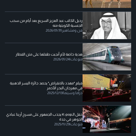
رحيل الكاتب عبد العزيز السريع بعد أيام من سحب
الجنسية الكويتية منه
فن ومشاهير
|
2026/01/31
هدية خاصة لأم أنجبت طفلها على متن القطار
منوعات
|
2026/01/24
فيلم "مهدد بالانقراض" يحصد جائزة اليسر الذهبية
في مهرجان البحر الأحمر
دراما وسينما
|
2025/12/13
حفل الـK-pop يجذب الجمهور على مسرح أرينا عبادي
الجوهر في جدة
منوعات
|
2025/11/29