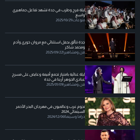
ليلة فرح وطرب في جدة تشهد تفاعل جماهيري
واسع
منوعات
|
2025/10/21
جدة تتألق بحفل استثنائي مع مروان خوري وآدم
ومحمد شاكر
فن ومشاهير
|
2025/09/22
ليلة غنائية بامتياز تجمع أميمة وعايض على مسرح
عبادي الجوهر أرينا في جدة
فن ومشاهير
|
2025/01/09
نجوم عرب وعالميون في مهرجان البحر الأحمر
السينمائي 2024
دراما وسينما
|
2024/12/06