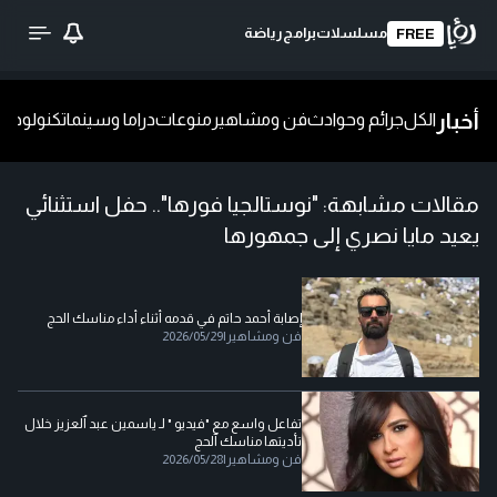
مسلسلات
برامج
رياضة
FREE
أخبار
الكل
جرائم وحوادث
فن ومشاهير
منوعات
دراما وسينما
تكنولوجيا
ش
مقالات مشابهة:
"نوستالجيا فورها".. حفل استثنائي
يعيد مايا نصري إلى جمهورها
إصابة أحمد حاتم في قدمه أثناء أداء مناسك الحج
فن ومشاهير
|
2026/05/29
تفاعل واسع مع "فيديو " لـ ياسمين عبد ٱلعزيز خلال
تأديتها مناسك ٱلحج
فن ومشاهير
|
2026/05/28