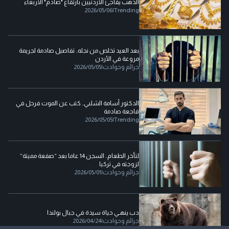
الذهب يفاجئ الأردنيين بارتفاع "صادم" الأربعاء
2026/05/06
|
Trending
بعد العيد تخلص من نجله.. تفاصيل صادمة لجريمة
مروعة في الأردن
جرائم وحوادث
|
2026/05/05
الدكتور أسامة الشلبي.. كتب عن الموت فرحل في
فاجعة صادمة
2026/05/05
|
Trending
لتأخر الطعام.. السجن 14 عاما بعد “صفعة مميتة”
لزوجته في تركيا
جرائم وحوادث
|
2026/05/01
دب ينهـي حياة سيدة في جبال بولندا
جرائم وحوادث
|
2026/04/24