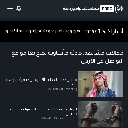
مسلسلات
برامج
رياضة
FREE
أخبار
الكل
جرائم وحوادث
فن ومشاهير
منوعات
دراما وسينما
تكنولوجيا
ش
مقالات مشابهة:
حادثة مأساوية تضج بها مواقع
التواصل في الأردن
تفاصيل جديدة للحظات ٱلأخيرة في حياة رأفت وسيم
عواد
2026/05/31
|
Trending
الزرقاء تستيقظ ٱلسبت على حادثة مؤلمة أودت بحياة
عشريني.
جرائم وحوادث
|
2026/05/30