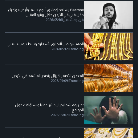
Skarone يستعد لإطلاق ألبوم «سما وأرض» وإحياء
حفل فني في الأردن خلال يونيو المقبل
فن ومشاهير
|
2026/05/16
ٱلذهب يواصل ٱلتحليق بأسعاره وسط ترقب شعبي
2026/05/12
|
Trending
المعدن الأصفر لا يزال يتصدر المشهد في الأردن
2026/05/09
|
Trending
"جــريمة شفا بدران" تثير غضبا وتساؤلات حول
الدوافع
2026/05/07
|
Trending