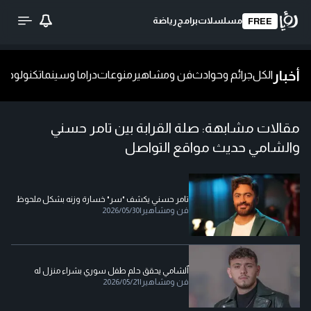
مسلسلات
برامج
رياضة
FREE
أخبار
الكل
جرائم وحوادث
فن ومشاهير
منوعات
دراما وسينما
تكنولوجيا
ش
مقالات مشابهة:
صلة القرابة بين تامر حسني
والشامي حديث مواقع التواصل
تامر حسني يكشف "سر" خسارة وزنه بشكل ملحوظ
فن ومشاهير
|
2026/05/30
ٱلشامي يحقق حلم طفل سوري بشراء منزل له
فن ومشاهير
|
2026/05/21