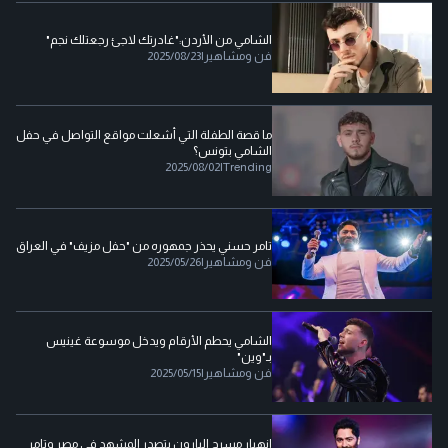
الشامي من الأردن:"غادرتك لاجئ رجعتلك نجم"
فن ومشاهير
|
2025/08/23
ما قصة الطفلة التي أشعلت مواقع التواصل في حفل
الشامي بتونس؟
2025/08/02
|
Trending
تامر حسني يحذر جمهوره من "حفل مزيف" في العراق
فن ومشاهير
|
2025/05/26
الشامي يحطم الأرقام ويدخل موسوعة غينيس
بـ"وين"
فن ومشاهير
|
2025/05/15
انهيار مسرح البارون يتصدر المشهد في مصر وتامر