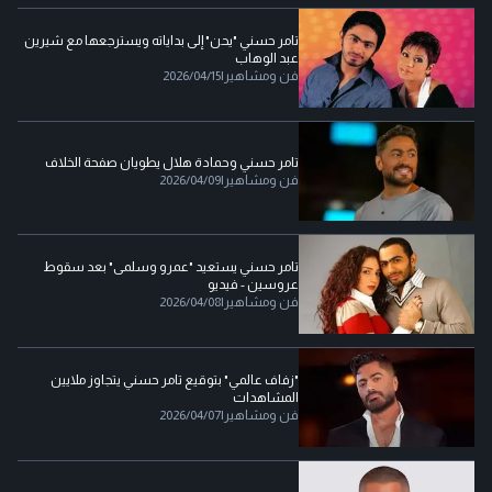
تامر حسني "يحن" إلى بداياته ويسترجعها مع شيرين
عبد الوهاب
فن ومشاهير
|
2026/04/15
تامر حسني وحمادة هلال يطويان صفحة الخلاف
فن ومشاهير
|
2026/04/09
تامر حسني يستعيد "عمرو وسلمى" بعد سقوط
عروسين - فيديو
فن ومشاهير
|
2026/04/08
"زفاف عالمي" بتوقيع تامر حسني يتجاوز ملايين
المشاهدات
فن ومشاهير
|
2026/04/07