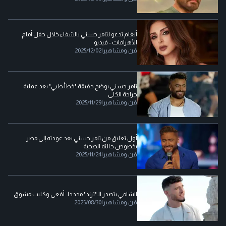
أنغام تدعو لتامر حسني بالشفاء خلال حفل أمام
الأهرامات - فيديو
فن ومشاهير
|
2025/12/02
تامر حسني يوضح حقيقة "خطأ طبي" بعد عملية
جراحة الكلى
فن ومشاهير
|
2025/11/29
أول تعليق من تامر حسني بعد عودته إلى مصر
بخصوص حالته الصحية
فن ومشاهير
|
2025/11/24
الشامي يتصدر الـ"ترند" مجددا.. أفعى وكليب مشوق
فن ومشاهير
|
2025/08/30