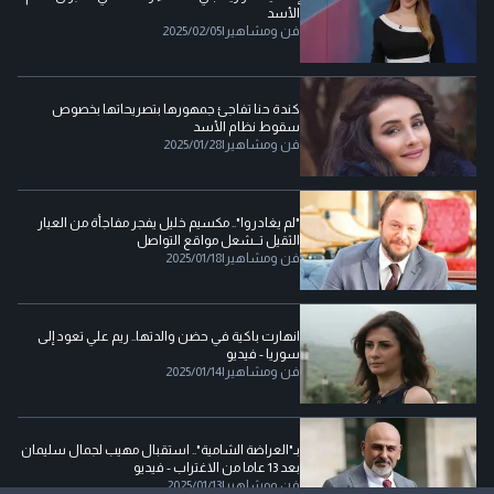
الأسد
فن ومشاهير
|
2025/02/05
كندة حنا تفاجئ جمهورها بتصريحاتها بخصوص
سقوط نظام الأسد
فن ومشاهير
|
2025/01/28
"لم يغادروا".. مكسيم خليل يفجر مفاجأة من العيار
الثقيل تـــشعل مواقع التواصل
فن ومشاهير
|
2025/01/18
انهارت باكية في حضن والدتها.. ريم علي تعود إلى
سوريا - فيديو
فن ومشاهير
|
2025/01/14
بـ"العراضة الشامية".. استقبال مهيب لجمال سليمان
بعد 13 عاما من الاغتراب - فيديو
فن ومشاهير
|
2025/01/13