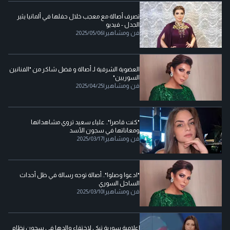
تصرف أصالة مع معجب خلال حفلها في ألمانيا يثير
الجدل - فيديو
فن ومشاهير
|
2025/05/06
العضوية الشرفية لـ أصالة و فضل شاكر من "الفنانين
السوريين"
فن ومشاهير
|
2025/04/25
"كنت قاصرا".. علياء سعيد تروي مشاهداتها
ومعاناتها في سجون الأسد
فن ومشاهير
|
2025/03/17
"ادعوا وصلوا".. أصالة توجه رسالة في ظل أحداث
الساحل السوري
فن ومشاهير
|
2025/03/10
إعلامية سورية تبكي لاختفاء والدها في سجون نظام