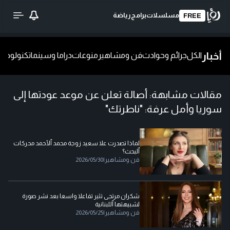
مسلسلات
برامج
رياضة
FREE
أخبار
الكل
جرائم وحوادث
فن ومشاهير
منوعات
دراما وسينما
تكنولوجيا
ش
مقالات مشابهة:
أصالة تعلن عن موعد عودتها إلى
سوريا وأمل عرفة: "ناطرتك"
لماذا تصدرت علا سعيد زوجة محمد ٱلأحمد محركات
ٱلبحث؟
فن ومشاهير
|
2026/05/30
شكران مرتجى تثير تفاعلا واسعا بعد نشر صورة
لشبيهتها ٱللبنانية
فن ومشاهير
|
2026/05/25