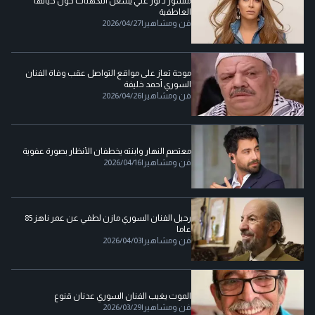
منشور لـ نور علي يشعل التكهنات حول حياتها
العاطفية
فن ومشاهير
|
2026/04/27
موجة تعاز على مواقع التواصل عقب وفاة الفنان
السوري أحمد خليفة
فن ومشاهير
|
2026/04/26
معتصم النهار وابنته يخطفان الأنظار بصورة عفوية
فن ومشاهير
|
2026/04/16
رحيل الفنان السوري مازن لطفي عن عمر ناهز 85
عاما
فن ومشاهير
|
2026/04/03
الموت يغيب الفنان السوري عدنان قنوع
فن ومشاهير
|
2026/03/29