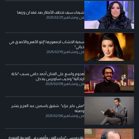
شيماء سيف تخطف الأنظار بعد فقدان وزنها
فن ومشاهير
|
2025/02/21
سمية الخشاب لجمهورها:"إنتو الأهم والأصدق في
حياتي"
فن ومشاهير
|
2025/02/15
هجوم واسع على الفنان أحمد حلمي بسبب "نكتة
ارتجالية" ونجيب ساويرس يتدخل
فن ومشاهير
|
2025/02/09
"مش عايز عزاء".. شقيق ياسمين عبد العزيز ينشر
وصيته
فن ومشاهير
|
2025/02/06
علاء مرسي:"تركت الفن وأقمت في المدينة المنورة