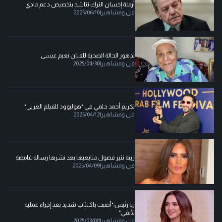
أرملة إحسان الترك تناشد بتخصيص دعم مادي
فن ومشاهير
|
2025/06/10
تدهور الحالة الصحية للفنان نعيم عيسى
فن ومشاهير
|
2025/04/30
تكريم أحمد حلمي في "هوليوود للفيلم العربي"
فن ومشاهير
|
2025/04/12
زينة تثير فضول متابعيها بعد نشرها رسالة غامضة
فن ومشاهير
|
2025/04/09
رنا رئيس:"أصبت باكتئاب شديد بعد إجراء عملية
لأنفي"
فن ومشاهير
|
2025/03/08