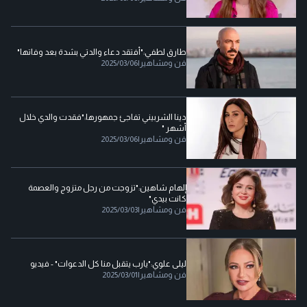
طارق لطفي:"أفتقد دعاء والدتي بشدة بعد وفاتها"
فن ومشاهير
|
2025/03/06
دينا الشربيني تفاجئ جمهورها:"فقدت والدي خلال
أشهر "
فن ومشاهير
|
2025/03/06
إلهام شاهين:"تزوجت من رجل متزوج والعصمة
كانت بيدي"
فن ومشاهير
|
2025/03/03
ليلى علوي:"يارب يتقبل منا كل الدعوات" - فيديو
فن ومشاهير
|
2025/03/01