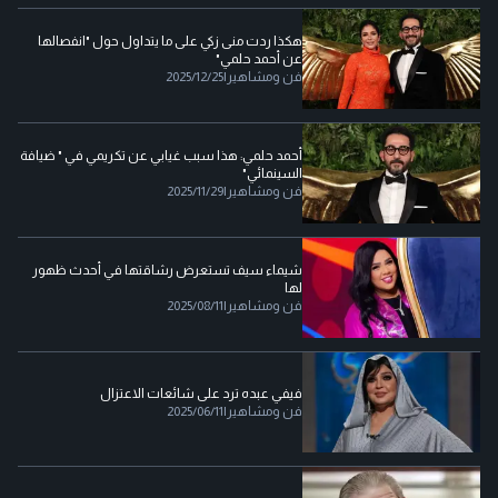
هكذا ردت منى زكي على ما يتداول حول "انفصالها
عن أحمد حلمي"
فن ومشاهير
|
2025/12/25
أحمد حلمي: هذا سبب غيابي عن تكريمي في " ضيافة
السينمائي"
فن ومشاهير
|
2025/11/29
شيماء سيف تستعرض رشاقتها في أحدث ظهور
لها
فن ومشاهير
|
2025/08/11
فيفي عبده ترد على شائعات الاعتزال
فن ومشاهير
|
2025/06/11