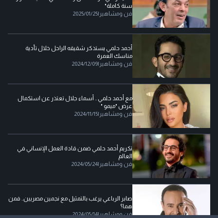
سنة كاملة"
فن ومشاهير
|
2025/01/25
أحمد حلمي يستذكر شقيقه الراحل خلال تأدية
مناسك العمرة
فن ومشاهير
|
2024/12/09
مع أحمد حلمي .. أسماء جلال تعتذر عن استكمال
عرض "ميمو "
فن ومشاهير
|
2024/11/15
تكريم أحمد حلمي ضمن قادة العمل الإنساني في
العالم
فن ومشاهير
|
2024/05/24
صابر الرباعي يرغب بالتمثيل مع نجمين مصريين.. فمن
هما؟
فن ومشاهير
|
2024/05/14