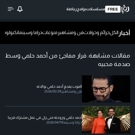
مسلسلات
برامج
رياضة
FREE
أخبار
الكل
جرائم وحوادث
فن ومشاهير
منوعات
دراما وسينما
تكنولوجيا
ش
مقالات مشابهة:
قرار مفاجئ من أحمد حلمي وسط
صدمة محبيه
الموت يفجع أحمد حلمي بوالدته
فن ومشاهير
|
2026/05/29
أحمد حلمي وزوجته منى زكي في عمل مشترك قريبا
دراما وسينما
|
2026/04/11