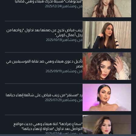
"فيديوهات" مسيئة تحرك هيفاء وهبي قضائيا
فن ومشاهير
|
2025/12/24
زينب فياض تخرج عن صمتها بعد تداول "زواجها من
رجل أعمال كويتي"
فن ومشاهير
|
2025/10/13
تأجيل دعوى هيفاء وهبي ضد نقابة الموسيقيين في
مصر
فن ومشاهير
|
2025/09/11
رد "مستفز" من زينب فياض على شائعة إنهاء حياتها
فن ومشاهير
|
2025/07/21
"سماع صراخها"..ابنة هيفاء وهبي حديث مواقع
التواصل بعد تداول "محاولة لإنهاء حياتها"
فن ومشاهير
|
2025/07/14