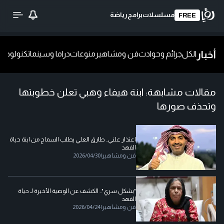
مسلسلات
برامج
رياضة
FREE
أخبار
الكل
جرائم وحوادث
فن ومشاهير
منوعات
دراما وسينما
تكنولوجيا
ش
مقالات مشابهة:
ابنة هيفاء وهبي تعلن خطوبتها
وتحذف صورها
اعتذار علني.. طارق العلي يطلب السماح من ابنة حياة
الفهد
فن ومشاهير
|
2026/04/30
"بشكل سري".. الكشف عن الوصية الأخيرة لـ حياة
الفهد
فن ومشاهير
|
2026/04/24