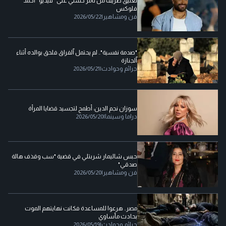
تعليق طريف من تامر حسني على “فيديو” أحمد
فلوكس
فن ومشاهير
|
2026/05/22
"صدمة نفسية".. لم يحتمل ٱلفراق فلحق بوالده أثناء
ٱلجنازة
جرائم وحوادث
|
2026/05/21
سوزان نجم الدين: أطمح لتجسيد قضايا المرأة
دراما وسينما
|
2026/05/20
حبس شاليمار شربتلي في قضية "سب وقذف هالة
صدقي"
فن ومشاهير
|
2026/05/20
مصر.. هرعوا للمساعدة فكانت نهايتهم الموت
بحادث مأساوي
جرائم وحوادث
|
2026/05/19