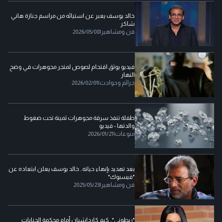
خالد يوسف يعبر عن استيائه من مراسم جنازة هاني
شاكر
فن ومشاهير
|
2026/05/08
فيديو يوثق اقتحام لصوص لمتجر مجوهرات في وضح
النهار
جرائم وحوادث
|
2026/02/01
طفلة تنفذ سرقة مجوهرات ثمينة تحت ضغوط
والدتها - فيديو
منوعات
|
2026/01/21
بعد تهديد بإنهاء حياته.. خالد يوسف يعلن ابتعاده عن
"فيسبوك"
فن ومشاهير
|
2025/05/23
"ربطوني".. كيم كارداشيان أمام محكمة الجنايات