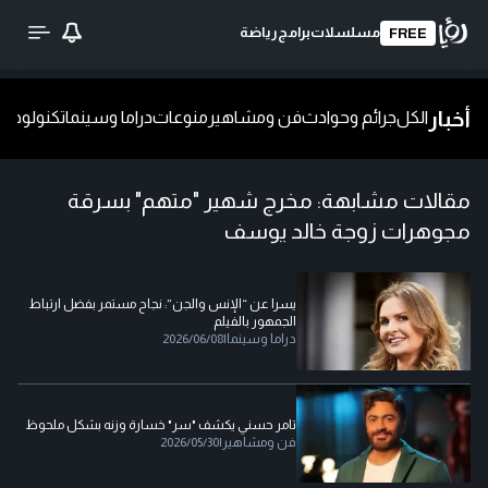
مسلسلات
برامج
رياضة
FREE
أخبار
الكل
جرائم وحوادث
فن ومشاهير
منوعات
دراما وسينما
تكنولوجيا
ش
مقالات مشابهة:
مخرج شهير "متهم" بسرقة
مجوهرات زوجة خالد يوسف
يسرا عن “الإنس والجن”: نجاح مستمر بفضل ارتباط
الجمهور بالفيلم
دراما وسينما
|
2026/06/08
تامر حسني يكشف "سر" خسارة وزنه بشكل ملحوظ
فن ومشاهير
|
2026/05/30