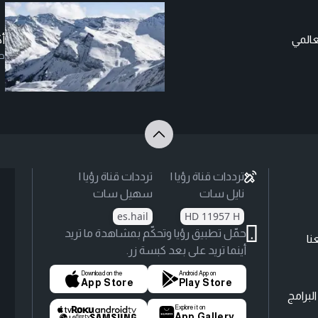
أك
ص
ترددات قناة رؤيا |
ترددات قناة رؤيا |
نايل سات
سهيل سات
es.hail
HD 11957 H
حمّل تطبيق رؤيا وتحكّم بمشاهدة ما تريد
نا
أينما تريد على بعد كبسة زر.
Download on the
Android App on
App Store
Play Store
لبرامج
Explore it on
App Gallery