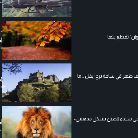
ع
"ب
ان" تقطع بثها
أي
م
 ظهر في ساحة برج إيفل .. ما
أ
م
 في سماء الصين بشكل مدهش-
أس
ع