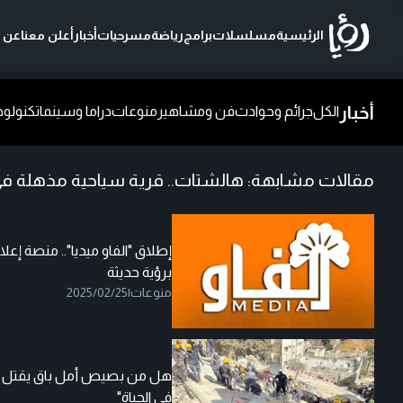
الرئيسية
مسلسلات
برامج
رياضة
مسرحيات
أخبار
أعلن معنا
عن ر
أخبار
الكل
جرائم وحوادث
فن ومشاهير
منوعات
دراما وسينما
تكنولوج
مقالات مشابهة:
هالشتات.. قرية سياحية مذهلة في 
إطلاق "الفاو ميديا".. منصة إعلا
برؤية حديثة
منوعات
|
2025/02/25
هل من بصيص أمل باق يقتل عمر ا
في الحياة"