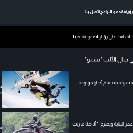
ؤيا
مقدمو البرامج
اتصل بنا
يا
شاهد على رؤيا
رياضة
Trending
جبال الألب "فيديو"
مية رقمية تقدم أخبارا موثوقة
سيدة
م
لبناية ويصرخ: " أنا هنا ما زلت
قر