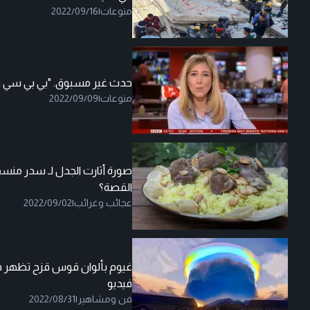
منوعات
|
2022/09/16
حدث غير مسبوق. "بي بي سي و
منوعات
|
2022/09/09
صورة أثارت الجدل لـ سدر منسف
القصة؟
عجائب وغرائب
|
2022/09/02
غيوم بألوان قوس قزح تظهر
فيديو
فن ومشاهير
|
2022/08/31