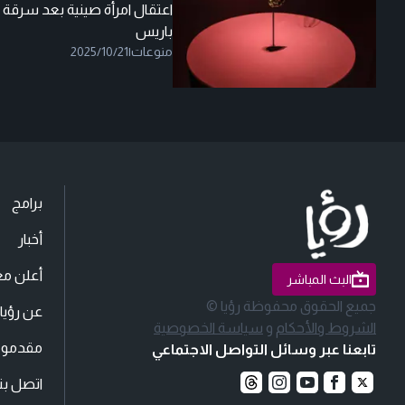
اعتقال امرأة صينية بعد سرقة
باريس
منوعات
|
2025/10/21
برامج
أخبار
أعلن مع
البث المباشر
جميع الحقوق محفوظة رؤيا ©
عن رؤيا
الشروط والأحكام
و
سياسة الخصوصية
مقدمو ا
تابعنا عبر وسائل التواصل الاجتماعي
اتصل بنا