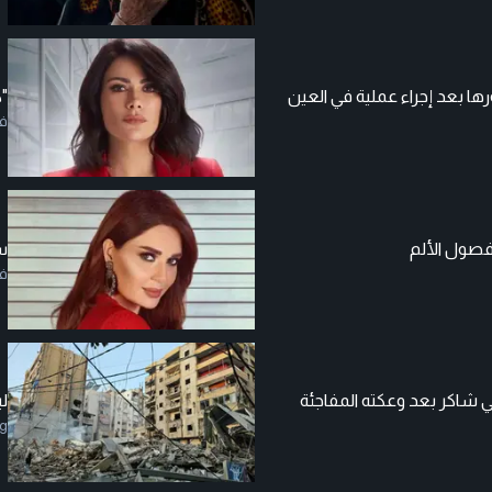
ا بعد إجراء عملية في العين
"ك
ف
 فصول الألم
سي
ف
ني شاكر بعد وعكته المفاجئة
لب
g