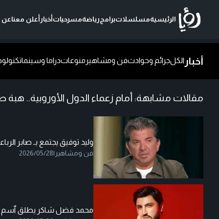
الرئيسية
مسلسلات
برامج
رياضة
مسرحيات
أخبار
أعلن معنا
عن ر
أخبار
الكل
جرائم وحوادث
فن ومشاهير
منوعات
دراما وسينما
تكنولوج
مقالات مشابهة:
أمام زعماء الدول الأوروبية.. هبة 
وليد توفيق يجتمع بـ صابر الر
فن ومشاهير
|
2026/05/28
محمد فضل شاكر يطلق ٱسم وال