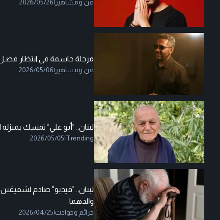
فن ومشاهير
|
2026/05/26
مرحلة حاسمة في انتظار فضـل
فن ومشاهير
|
2026/05/06
لبنان.. "أبو علي" تمسك بمنزله ا
2026/05/05
|
Trending
لبنان.. "فيديو" صادم لشقيقين 
والدهما
جرائم وحوادث
|
2026/04/25