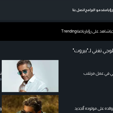
ؤيا
مقدمو البرامج
اتصل بنا
يا
شاهد على رؤيا
رياضة
Trending
طوجي تغني لـ"بيروت"
باعي في عمل مرتقب
ت
ف
ده على مولوده ٱلجديد
و