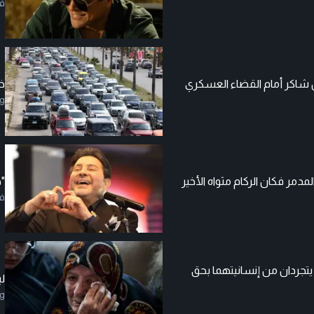
ف
 شاكر أمام القضاء العسكري
خ
g
لمدمر فكان الركام مثواه الأخير
"ج
ف
يتجردان من إنسانيتهما بحق
لب
g