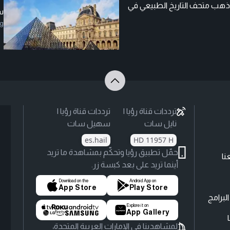
 ذهب متحف التاريخ الطبيعي في
س
g
ترددات قناة رؤيا |
ترددات قناة رؤيا |
نايل سات
سهيل سات
es.hail
HD 11957 H
حمّل تطبيق رؤيا وتحكّم بمشاهدة ما تريد
نا
أينما تريد على بعد كبسة زر.
Download on the
Android App on
App Store
Play Store
لبرامج
Explore it on
App Gallery
لمشاهدينا في الإمارات العربية المتحدة،