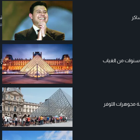
شاكر
ت
ف
 سنوات من الغياب
إ
م
ة مجوهرات اللوفر
بع
م