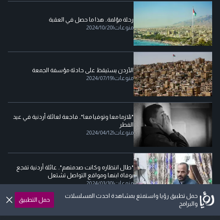
رحلة مؤلمة.. هذا ما حصل في العقبة
منوعات
|
2024/10/20
الأردن يستيقظ على حادثة مؤسفة الجمعة
منوعات
|
2024/07/19
"تلازما معا وتوفيا معا".. فاجعة لعائلة أردنية في عيد
الفطر
منوعات
|
2024/04/12
"طال انتظاره وكانت صدمتهم".. عائلة أردنية تفجع
بوفاة ابنها ومواقع التواصل تشتعل
منوعات
|
2024/03/30
حمل تطبيق رؤيا واستمتع بمشاهدة احدث المسلسلات
حمل التطبيق
والبرامج