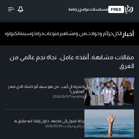
مسلسلات
برامج
رياضة
FREE
أخبار
الكل
جرائم وحوادث
فن ومشاهير
منوعات
دراما وسينما
تكنولوجيا
ش
مقالات مشابهة:
أنقذه عامل.. نجاة نجم عالمي من
الغرق
احتجزته تل أبيب .. من هو سيف أبو كشك الذي تصدر
العناوين؟
2026/05/11
|
Trending
رحلة تتحول إلى فاجعة.. حاول إنقاذ ابنه فلحق به
جرائم وحوادث
|
2026/05/01