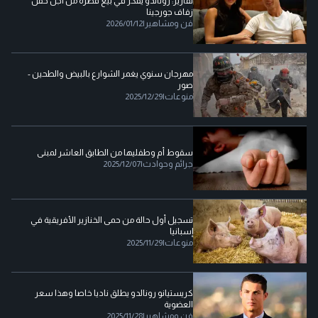
تقارير: رونالدو يفكر في بيع قصره من أجل حفل
زفاف جورجينا
فن ومشاهير
|
2026/01/12
مهرجان سنوي يغمر الشوارع بالبيض والطحين -
صور
منوعات
|
2025/12/29
سقوط أم وطفليها من الطابق العاشر لمبنى
جرائم وحوادث
|
2025/12/07
تسجيل أول حالة من حمى الخنازير الأفريقية في
إسبانيا
منوعات
|
2025/11/29
كريستيانو رونالدو يطلق ناديا خاصا وهذا سعر
العضوية
فن ومشاهير
|
2025/11/28