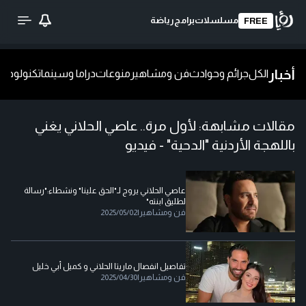
مسلسلات
برامج
رياضة
FREE
أخبار
الكل
جرائم وحوادث
فن ومشاهير
منوعات
دراما وسينما
تكنولوجيا
ش
مقالات مشابهة:
لأول مرة.. عاصي الحلاني يغني
باللهجة الأردنية "الدحية" - فيديو
عاصي الحلاني يروج لـ"الحق علينا" ونشطاء:"رسالة
لطليق ابنته"
فن ومشاهير
|
2025/05/02
تفاصيل انفصال ماريتا الحلاني و كميل أبي خليل
فن ومشاهير
|
2025/04/30