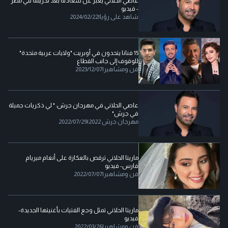
عاصي الحلاني يعبر عن سعادته بعد تكريمه في مصر
- فيديو
شاهد على رؤيا
|
2024/02/22
15 فنانا يتحدون في أوبريت "ولايات عربية متحدة"
للوقوف إلى جانب القطاع
فن ومشاهير
|
2023/12/07
عاصي الحلاني في مهرجان جرش: " لي ذكريات جميلة
في جرش"
مهرجان جرش 2022
|
2022/07/29
ماريتا الحلاني ترقص بالعكازة على أنغام ميريام
فارس- فيديو
فن ومشاهير
|
2022/07/07
ماريتا الحلاني تمثل وجع الفتيات بأغنيتها الجديدة-
فيديو
فن ومشاهير
|
2022/03/26