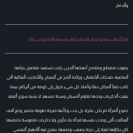
وٱلدمار.
اقرأ أيضا : دموع تحرق الخدود أمام قسوة الأوجاع في غزة
بصوت متقطع وملامح أنهكها ٱلحزن، راحت تستعيد تفاصيل حياتها
ٱلماضية؛ ضحكات ٱلأطفال، ورائحة ٱلخبز في ٱلصباح، وٱلأحاديث ٱلعائلية ٱلتي
كانت تملأ ٱلمكان دفئا وأمانا. كل شيء تحول إلى كومة من ٱلركام، بينما
بقيت ٱلذكريات وحدها تقاوم ٱلنسيان وسط مشهد لا يشبه سوى ٱلفقد.
دموع ٱلمرأة لم تكن عابرة، بل بدت وكأنها صرخة طويلة تختصر وجع آلاف
ٱلعائلات ٱلتي وجدت نفسها فجأة بلا مأوى ولا ذكريات ملموسة تحتضنها.
كان بكاؤها ثقيلا إلى درجة يصعب وصفها، يمتزج فيه ٱلٱنهيار ٱلنفسي