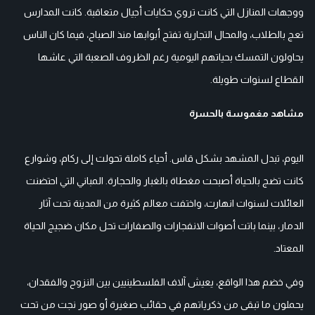
ووجهات المنازل التي كانت تروي حكايات أجيال متعاقبة. كانت المدارس
تعج بالطلاب، والمحال التجارية تفتح أبوابها منذ الصباح، فيما كان الناس
يحاولون التمسك بحياتهم اليومية رغم الظروف الصعبة التي عاشها
القطاع لسنوات طويلة.
مشاهد مغموسة بالحسرة
اليوم، تبدل المشهد بشكل قاس. أحياء كاملة تحولت إلى ركام، وشوارع
كانت تضج بالحياة أصبحت مغطاة بالغبار والحجارة. المباني التي احتضنت
العائلات لسنوات انهارت، واختفت معالم كثيرة من المدينة تحت آثار
الدمار، بينما باتت أصوات الانفجارات والصفارات تحل مكان ضجيج الحياة
المعتاد.
وفي خضم هذا الواقع، يعيش آلاف الفلسطينيين بين النزوح والفقدان،
يحملون ما تبقى من ذكرياتهم في حقائب صغيرة أو صور نجت من تحت