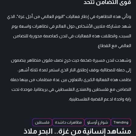
قوى التضامن تتحد
وتأتي هذه التظاهرة في إطار فعاليات "اليوم العالمي من أجل غزة"، الذي
شهد مشاركة ملايين الأشخاص حول العالم في تظاهرات واسعة يوم
السبت، وانطلقت هذه الفعاليات في لندن كعاصمة محورية للتضامن
العالمي مع القطاع.
وشهدت لندن مسيرة ضخمة حيث خرج نصف مليون متظاهر ينضمون
إلى حملة للمطالبة بوقف إطلاق النار الذي استمر لمدة ثلاثة أشهر،
نظمت هذه الفعالية الكبرى بالتعاون بين عدة منظمات من بينها حملة
التضامن مع فلسطين والمنتدى الفلسطيني في بريطانيا، موحدة تحت
راية واحدة لدعم القضية الفلسطينية.
Trending
شوارع أوسلو
مظاهرات حاشدة
فلسطين
مشاهد إنسانية من غزة.. البحر ملاذ