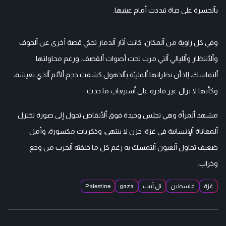
بٱلحسرة على حياة تبددت أمام عينيها.
وفي كل زاوية من ٱلمكان، كانت آثار ٱلدمار تحكي قصة أخرى عن ٱلخوف
وٱلٱنتظار وٱلليالي ٱلتي مرت تحت أصوات ٱلقصف. ورغم محاولتها
ٱلتماسك، إلا أن نظراتها ٱلمليئة بٱلذهول كشفت حجم ٱلألم ٱلذي تعيشه،
وكأنها لا تزال غير قادرة على ٱستيعاب ما حدث.
مشهد ٱلمرأة وهي تجلس وحيدة فوق ٱلأنقاض تحول إلى صورة تختزل
ٱلمعاناة ٱلإنسانية في غزة؛ حزن لا ينتهي، وذكريات مكسورة، وأمل
ضعيف تحاول ٱلعيون ٱلتمسك به رغم كل ما خلفته ٱلحرب من وجع
وخراب.
غزة
فلسطين
تل أبيب
gaza
Palestine