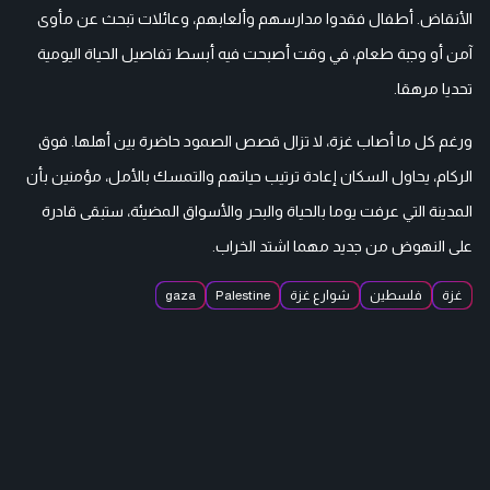
الأنقاض. أطفال فقدوا مدارسهم وألعابهم، وعائلات تبحث عن مأوى
آمن أو وجبة طعام، في وقت أصبحت فيه أبسط تفاصيل الحياة اليومية
تحديا مرهقا.
ورغم كل ما أصاب غزة، لا تزال قصص الصمود حاضرة بين أهلها. فوق
الركام، يحاول السكان إعادة ترتيب حياتهم والتمسك بالأمل، مؤمنين بأن
المدينة التي عرفت يوما بالحياة والبحر والأسواق المضيئة، ستبقى قادرة
على النهوض من جديد مهما اشتد الخراب.
غزة
فلسطين
شوارع غزة
Palestine
gaza