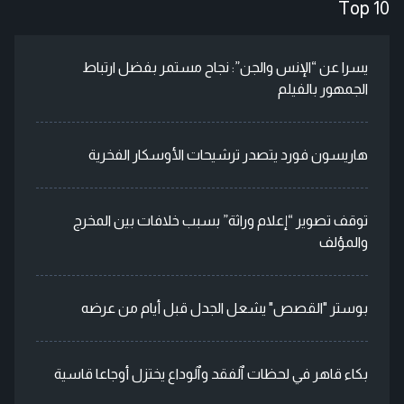
Top 10
يسرا عن “الإنس والجن”: نجاح مستمر بفضل ارتباط
الجمهور بالفيلم
هاريسون فورد يتصدر ترشيحات الأوسكار الفخرية
توقف تصوير “إعلام وراثة” بسبب خلافات بين المخرج
والمؤلف
بوستر "القصص" يشعل الجدل قبل أيام من عرضه
بكاء قاهر في لحظات ٱلفقد وٱلوداع يختزل أوجاعا قاسية