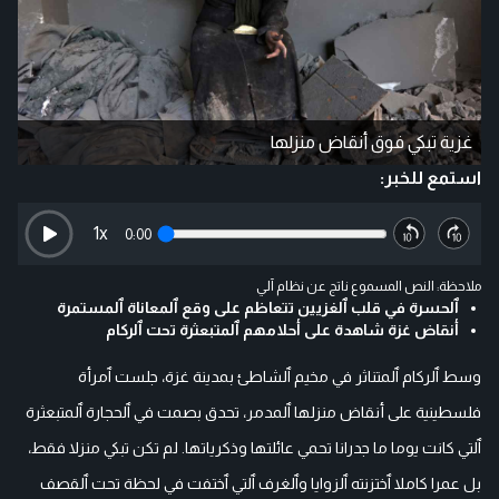
غزية تبكي فوق أنقاض منزلها
استمع للخبر:
1
x
0:00
ملاحظة: النص المسموع ناتج عن نظام آلي
ٱلحسرة في قلب ٱلغزيين تتعاظم على وقع ٱلمعاناة ٱلمستمرة
أنقاض غزة شاهدة على أحلامهم ٱلمتبعثرة تحت ٱلركام
وسط ٱلركام ٱلمتناثر في مخيم ٱلشاطئ بمدينة غزة، جلست ٱمرأة
فلسطينية على أنقاض منزلها ٱلمدمر، تحدق بصمت في ٱلحجارة ٱلمتبعثرة
ٱلتي كانت يوما ما جدرانا تحمي عائلتها وذكرياتها. لم تكن تبكي منزلا فقط،
بل عمرا كاملا ٱختزنته ٱلزوايا وٱلغرف ٱلتي ٱختفت في لحظة تحت ٱلقصف