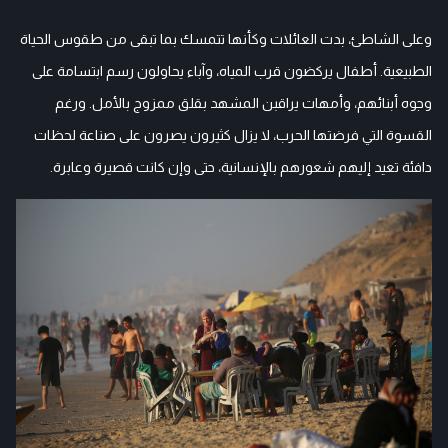
وعلى الشاطئ، بدت العائلات وكأنها تتمسك بما تبقى من طقوس الحياة
الطبيعية. أطفال يركضون قرب المياه، وآباء يحاولون رسم ابتسامة على
وجوه أبنائهم، وأمهات يراقبن المشهد بقلق ممزوج بالأمل. ورغم
القسوة التي فرضتها الحرب، لا يزال كثيرون يصرون على صناعة لحظات
دافئة تعيد إليهم شعورهم بالإنسانية، حتى وإن كانت قصيرة وعابرة.