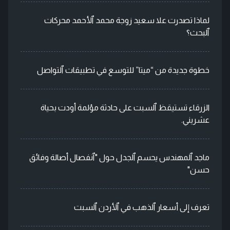
لماذا تصدرت علا سعيد زوجة محمد ٱلأحمد محركات
ٱلبحث؟
خطوة جديدة من “ميتا” للتوسع في تطبيقات ٱلتواصل
الزرقاء تستيقظ ٱلسبت على حادثة مؤلمة أودت بحياة
عشريني.
ماجد ٱلمهندس يحسم ٱلجدل حول "ٱنفصال أصالة وفائق
حسن"
تعرف إلى أسعار ٱلذهب في ٱلأردن ٱلسبت