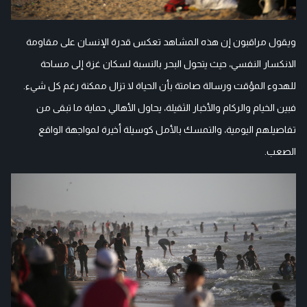
ويقول مراقبون إن هذه المشاهد تعكس قدرة الإنسان على مقاومة
الانكسار النفسي، حيث يتحول البحر بالنسبة لسكان غزة إلى مساحة
للهدوء المؤقت ورسالة صامتة بأن الحياة لا تزال ممكنة رغم كل شيء.
فبين الخيام والركام والأخبار الثقيلة، يحاول الأهالي حماية ما تبقى من
تفاصيلهم اليومية، والتمسك بالأمل كوسيلة أخيرة لمواجهة الواقع
الصعب.