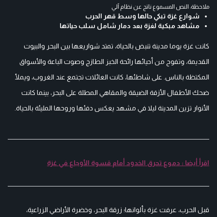
ملاحظة: النص المسموع ناتج عن نظام آلي
شوارع غزة تبكي حالها وسط قهر الحرب
مشاهد مبكية لغزة بعد دمار شامل سلب حياتها
كانت غزة يوما مدينة تنبض بالحياة، تمتد شواريعها بين البحر والبيوت
القديمة، وتفوح من أحيائها رائحة الخبز الطازج وصوت الباعة والأسواق
المكتظة بالناس. على شاطئها، كانت العائلات تجتمع عند الغروب، ويملأ
ضحك الأطفال الأزقة الضيقة والمقاهي المطلة على البحر، بينما كانت
الأنوار تزين المدينة ليلا في مشهد يعكس دفئها وروحها المليئة بالحياة.
اقرأ أيضا : دموع تحرق الخدود أمام قسوة الأوجاع في غزة
قبل الحرب، عرفت غزة بألوانها؛ زرقة البحر، وخضرة الأراضي الزراعية،