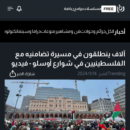
مسلسلات
برامج
رياضة
FREE
أخبار
الكل
جرائم وحوادث
فن ومشاهير
منوعات
دراما وسينما
تكنولوجيا
ش
آلاف ينطلقون في مسيرة تضامنيه مع
الفلسطينيين في شوارع أوسلو - فيديو
Trending
|
نشر:
2024/1/14
شارك الخبر