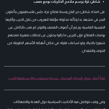
شاطئ غزة يرسم ملامح الذكريات بوجع صعب
على امتداد شاطئ دير البلح وسط قطاع غزة، جلس فلسطينيون يتأملون
البحر في مشهد بدا وكأنه محاولة مؤقتة للهروب من ثقل الحرب وآثارها
النفسية القاسية، ورغم أن أصوات القصف والتوتر لم تغب بالكامل عن
يوميات القطاع، فإن كثيرين ما زالوا يبحثون عن لحظات صغيرة تمنحهم
شعورا بالحياة، ولو لساعات قليلة، في مكان أنهكته الأشهر الطويلة من
الخوف والفقدان.
اقرأ أيضا : فوق الحجارة المدمرة.. سيدة تستعيد حياة سرقتها الحرب
وفي وقت تتواصل فيه الأحاديث السياسية حول الهدنة والانتهاكات