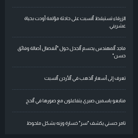
الزرقاء تستيقظ ٱلسبت على حادثة مؤلمة أودت بحياة
عشريني.
ماجد ٱلمهندس يحسم ٱلجدل حول "ٱنفصال أصالة وفائق
حسن"
تعرف إلى أسعار ٱلذهب في ٱلأردن ٱلسبت
متابعو ياسمين صبري يتفاعلون مع صورها في ٱلحج
تامر حسني يكشف "سر" خسارة وزنه بشكل ملحوظ