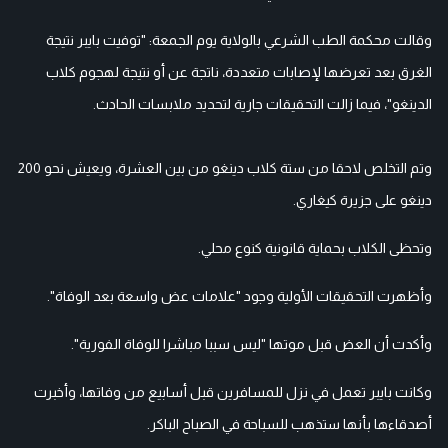
وقالت محكمة الطب الشرعي بالولاية يوم الجمعة: "توفيت بايبر نتيجة
الغرق بعد تعرضها لإصابات متعددة، ناتجة عن أو نتيجة لهجوم كلاب
الدينغو"، فيما زالت التحقيقات جارية لتحديد ملابسات الحادث.
وتم التخلص لاحقا من ستة كلاب دينغو من بين العشرة، ويعيش نحو 200
دينغو على جزيرة كيغاري.
وتحظى الكلاب بحماية قانونية كنوع محلي.
وأظهرت التحقيقات الأولية وجود "علامات عض واسعة بعد الوفاة".
وأكدت أن العض قبل موتها "ليس سببا مباشرا للوفاة الفورية".
وكانت بايبر تعمل في نزل للمسافرين قبل أسابيع من وفاتها، وأخبرت
أصدقاءها بأنها ستذهب للسباحة في الصباح الباكر.