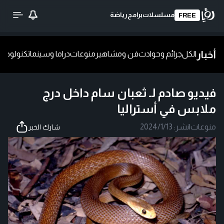
مسلسلات
برامج
رياضة
FREE
أخبار
الكل
جرائم وحوادث
فن ومشاهير
منوعات
دراما وسينما
تكنولوجيا
ش
فيديو صادم لـ ثعبان سام داخل درج
ملابس في أستراليا
منوعات
|
نشر:
2024/1/13
شارك الخبر