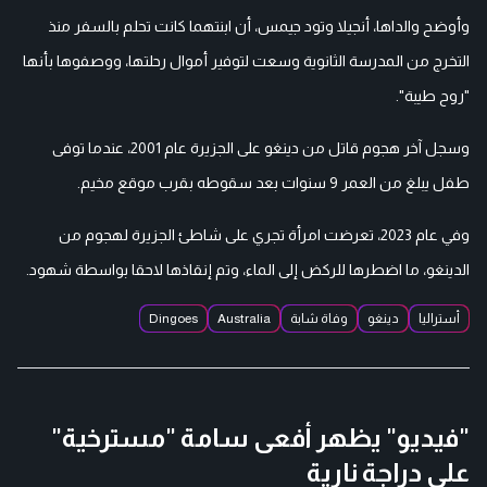
وأوضح والداها، أنجيلا وتود جيمس، أن ابنتهما كانت تحلم بالسفر منذ
التخرج من المدرسة الثانوية وسعت لتوفير أموال رحلتها، ووصفوها بأنها
"روح طيبة".
وسجل آخر هجوم قاتل من دينغو على الجزيرة عام 2001، عندما توفى
طفل يبلغ من العمر 9 سنوات بعد سقوطه بقرب موقع مخيم.
وفي عام 2023، تعرضت امرأة تجري على شاطئ الجزيرة لهجوم من
الدينغو، ما اضطرها للركض إلى الماء، وتم إنقاذها لاحقا بواسطة شهود.
أستراليا
دينغو
وفاة شابة
Australia
Dingoes
"فيديو" يظهر أفعى سامة "مسترخية"
على دراجة نارية