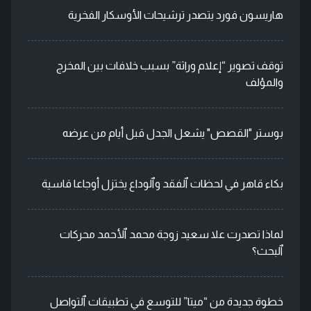
هاريسون فورد يتصدر ترشيحات الأوسكار الفخرية
توقف تصوير “إعلام وراثة” بسبب خلافات بين المخرج
والمؤلف
بوستر "القصص" يشعل الجدل قبل أيام من عرضه
بكاء قاهر في لحظات ٱلفقد وٱلوداع يختزل أوجاعا قاسية
لماذا تصدرت علا سعيد زوجة محمد ٱلأحمد محركات
ٱلبحث؟
خطوة جديدة من “ميتا” للتوسع في تطبيقات ٱلتواصل