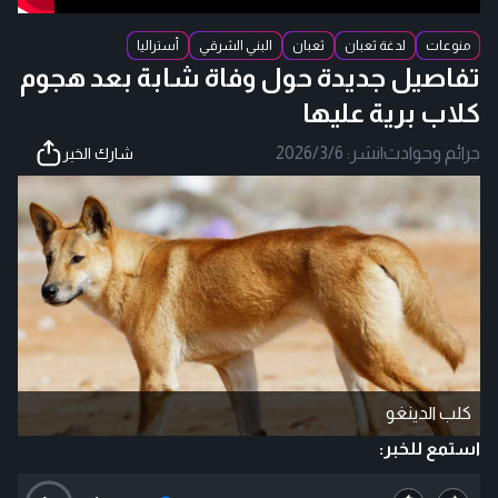
منوعات
لدغة ثعبان
ثعبان
البني الشرقي
أستراليا
تفاصيل جديدة حول وفاة شابة بعد هجوم
كلاب برية عليها
جرائم وحوادث
|
نشر:
2026/3/6
شارك الخبر
كلب الدينغو
استمع للخبر: