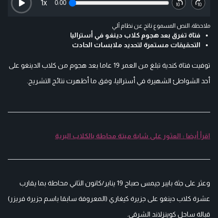
1
x
0:00
ملاحظة: النص المسموع ناتج عن نظام آلي
فتاة تغرق بعد هجوم كلاب دينغو في أستراليا
التحقيقات مستمرة لتحديد ملابسات الحادث
توفيت فتاة كندية تبلغ من العمر 19 عاما بعد هجوم من كلاب الدينغو على
أحد الشواطئ الشهيرة في أستراليا، وفق ما أظهرت نتائج التشريح.
اقرأ أيضا : العثور على شابة ميتة محاطة بالكلاب البرية
وعثر على جثة بايبر جيمس صباح 19 يناير/كانون الثاني محاطة بما يقارب
عشرة كلاب دينغو على جزيرة كيغاري (المعروفة سابقا باسم جزيرة فريزر)
قبالة ساحل كوينزلاند الشرقي.