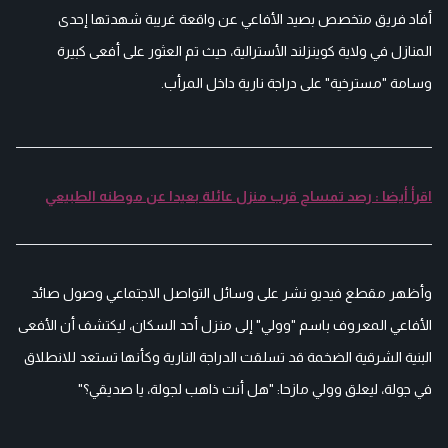
أفاد فريق متخصص بصيد الأفاعي عن واقعة غريبة شهدتها إحدى
المنازل في ولاية كوينزلند الأسترالية، حيث تم العثور على أفعى كبيرة
وسامة "مسترخية" على دراجة نارية داخل المرأب.
اقرأ أيضا : رصد تمساح قرب منزل عائلة بعيدا عن موطنه الطبيعي
وأظهر مقطع فيديو نشر على وسائل التواصل الاجتماعي وصول صائد
الأفاعي المعروف باسم "وولي" إلى منزل أحد السكان، ليكتشف أن الأفعى
البنية الشرقية الضخمة قد تسلقت الدراجة النارية وكأنها تستعد للانطلاق
في جولة، ليعلق وولي مازحا: "هل أنت ذاهب لجولة، يا صديقي؟"