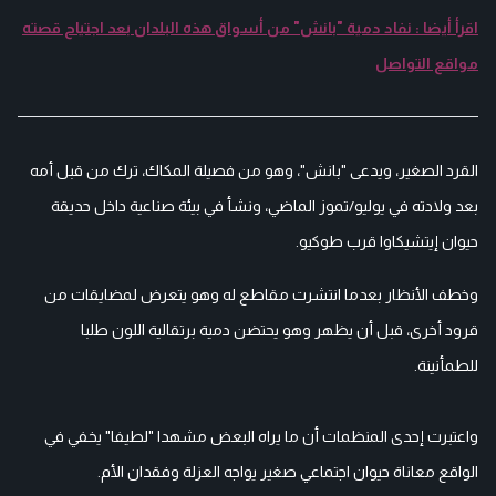
اقرأ أيضا : نفاد دمية "بانش" من أسواق هذه البلدان بعد اجتياح قصته
مواقع التواصل
القرد الصغير، ويدعى "بانش"، وهو من فصيلة المكاك، ترك من قبل أمه
بعد ولادته في يوليو/تموز الماضي، ونشأ في بيئة صناعية داخل حديقة
حيوان إيتشيكاوا قرب طوكيو.
وخطف الأنظار بعدما انتشرت مقاطع له وهو يتعرض لمضايقات من
قرود أخرى، قبل أن يظهر وهو يحتضن دمية برتقالية اللون طلبا
للطمأنينة.
واعتبرت إحدى المنظمات أن ما يراه البعض مشهدا "لطيفا" يخفي في
الواقع معاناة حيوان اجتماعي صغير يواجه العزلة وفقدان الأم.