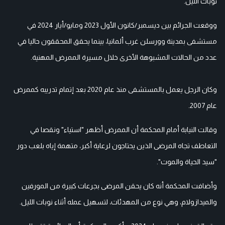
نوبات الليل.
ووقعت الجرائم بين ديسمبر/كانون الأول 2023 ومايو/أيار 2024 في
مستشفى بمدينة وورسلن غرب ألمانيا، بينما يحقق المحققون حاليا في
عدد من الحالات المشبوهة الأخرى خلال مسيرة الممرض المهنية.
وكان الرجل يعمل بالمستشفى منذ عام 2020 بعد إتمام تدريبه كممرض
عام 2007.
وقالت النيابة أمام المحكمة أن الممرض أظهر "استياء" ونقصا في
التعاطف تجاه المرضى الذين يحتاجون لرعاية أكبر، متهمة إياه بلعب دور
"سيد الحياة والموت".
وأضافت المحكمة أنه كان يحقن المرضى بجرعات كبيرة من المورفين
والميدازولام، وهي نوع من المهدئات، لتسهيل عمله أثناء نوبات الليل.