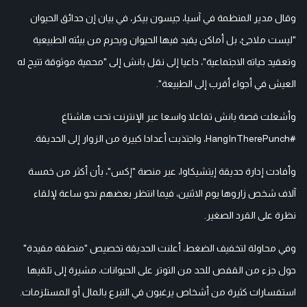
وقال مدير المنظمة في آسيا، جيسون بيكر، في بيان إن حدائق الحيوان
"ليست ملاجئ، بل أماكن يقيد فيها الحيوان ويحرم من بيئته الطبيعية
وتعقيد حياته الاجتماعية"، داعيا إلى نقل بانش إلى "محمية موثوقة تتيح له
العيش في أجواء أقرب إلى الطبيعة".
وأشعلت قصة بانش تفاعلا واسعا عبر الإنترنت تحت هاشتاغ
#HangInTherePunch، واجتذبت أعدادا كبيرة من الزوار إلى الحديقة.
وأفادت إدارة حديقة إيتشيكاوا، عبر منصة "إكس"، بأن أكثر من خمسة
آلاف شخص زاروها يوم الاثنين، فيما انتظر بعضهم نحو ساعة لإلقاء
نظرة على القرد الصغير.
وفي محاولة لتخفيف الضغط، أعلنت الحديقة تخصيص "منطقة مقيدة"
حول جزء من القفص للحد من التوتر على الحيوانات، مشيرة إلى تلقيها
استفسارات كثيرة من أشخاص يرغبون في التبرع بالمال أو المستلزمات.