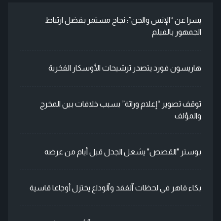
يسرا عن “الإنس والجن”: نجاح مستمر بفضل ارتباط
الجمهور بالفيلم
هاريسون فورد يتصدر ترشيحات الأوسكار الفخرية
توقف تصوير “إعلام وراثة” بسبب خلافات بين المخرج
والمؤلف
بوستر "القصص" يشعل الجدل قبل أيام من عرضه
بكاء قاهر في لحظات ٱلفقد وٱلوداع يختزل أوجاعا قاسية