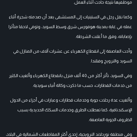
موظفيها نتيجة حادث أثناء العمل.
وكما نقل رجل في الستينيات إلى المستشفى بعد أن صدمته شجرة أثناء
عمله في غابة بمدينة هوفورس شرق وسط السويد، وتوفي لاحقا متأثرا
بإصاباته، وفق ما أعلنت الشرطة.
وأدت العاصفة إلى انقطاع الكهرباء عن عشرات آلاف من المنازل في
السويد والنرويج وفنلندا.
وفي السويد، تأثر أكثر من 40 ألف منزل بانقطاع الكهرباء وألغيت الكثير
من خدمات القطارات، حسب ما ذكرت وكالة أنباء سويدية.
وألغيت عدة رحلات جوية وخدمات قطارات وعبارات في أجزاء من الدول
الإسكندنافية، كما تعطلت الطرق وخدمات السكك الحديدية بسبب
الظروف الجوية العاصفة.
وفي منطقة نوردلاند النرويجية، إحدى أكثر المقاطعات الشمالية في البلاد،