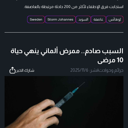
استجابت فرق الإطفاء لأكثر من 200 حادثة مرتبطة بالعاصفة.
يُوهَانْس
عاصفة
السويد
Storm Johannes
Sweden
السبب صادم.. ممرض ألماني ينهي حياة
10 مرضى
جرائم وحوادث
|
نشر:
2025/11/6
شارك الخبر