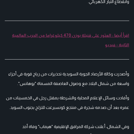
وانقطاع التيار الكهربائي.
اقرأ أيضا : العثور على قنبلة بوزن 470 كيلوغراما من الحرب العالمية
الثانية - فيديو
وأصدرت وكالة الأرصاد الجوية السويدية تحذيرات من رياح قوية في أجزاء
واسعة من شمال البلاد مع وصول العاصفة المسماة "يوهانس".
وأفادت وسائل الإعلام المحلية والشرطة بمقتل رجل في الخمسينات من
عمره بعد أن صدمه شجرة في منتجع كونسبرغت للتزلج بجنوب السويد.
وفي الشمال، أعلنت شركة المرافق الإقليمية "هيماب" وفاة أحد