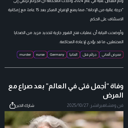
وتم القبض عليه في عام 2024، وأكدت المحكمة أن الجرائم ترتقي إلى
"درجة عالية من الإدانة"، مما يمنع الإفراج المبكر بعد 15 عاما، مع إمكانية
الاستئناف على الحكم.
وأوضحت النيابة أن عمليات فتح القبور جارية لتحديد مزيد من الضحايا
المحتملين، ما قد يؤدي لإعادة المحاكمة.
ممرض ألماني
جرائم قتل
المانيا
Germany
nurse
murder
وفاة "أجمل فتى في العالم" بعد صراع مع
المرض
فن ومشاهير
|
نشر:
2025/10/27
شارك الخبر