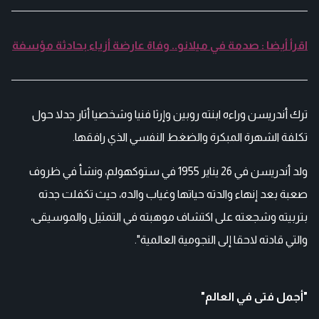
اقرأ أيضا : صدمة في ميلانو.. وفاة عارضة أزياء بحادثة مؤسفة
ترك أندريسن وراءه ابنته روبين وإرثا فنيا وشخصيا أثار جدلا حول
تكلفة الشهرة المبكرة والضغط النفسي الذي رافقها.
ولد أندريسن في 26 يناير 1955 في ستوكهولم، ونشأ في ظروف
صعبة بعد إنهاء والدته حياتها وغياب والده، حيث تكفلت جدته
بتربيته وشجعته على اكتشاف موهبته في التمثيل والموسيقى،
والتي قادته لاحقا إلى النجومية العالمية".
"أجمل فتى في العالم"