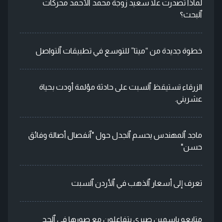
لماذا تصدرت علا سعيد زوجة محمد ٱلأحمد محركات
ٱلبحث؟
خطوة جديدة من “ميتا” للتوسع في تطبيقات ٱلتواصل
الزرقاء تستيقظ ٱلسبت على حادثة مؤلمة أودت بحياة
عشريني.
ماجد ٱلمهندس يحسم ٱلجدل حول "ٱنفصال أصالة وفائق
حسن"
تعرف إلى أسعار ٱلذهب في ٱلأردن ٱلسبت
متابعو ياسمين صبري يتفاعلون مع صورها في ٱلحج