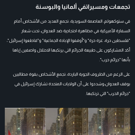
تجمعات ومسيراتفي ألمانيا والبوسنة
في ستوكهولم، العاصمة السويدية، تجمع العديد من الأشخاص أمام
السفارة الأميركية في مظاهرة احتجاجية ضد العدوان، تحت شعار
"فلسطين حرة، غزة حرة" و"أوقفوا الإبادة الجماعية" و"قاطعوا إسرائيل"،
أكد المشاركون على طبيعة الجرائم التي يرتكبها الاحتلال واصفين إياها
بأنها "جرائم حرب".
على الرغم من الظروف الجوية الباردة، تجمع الأشخاص بقوة مطالبين
بوقف العدوان،وشددوا على أن الولايات المتحدة تشارك إسرائيل في
"جرائم الحرب" التي ترتكبها.