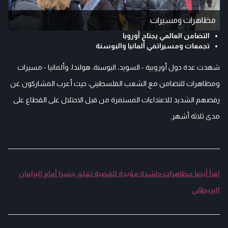
مظاهرات ومسيرات
التضامن العالمي يجتاح أوروبا
تجمعات ومسيراتفي ألمانيا والبوسنة
شهدت عدة دول أوروبية - السويد، البوسنة، هولندا، وألمانيا - مسيرات
ومظاهرات للتضامن مع الشعب الفلسطيني، حيث أعرب المشاركون عن
رفضهم الشديد للاعتداءات المستمرة من قبل الاحتلال على القطاع على
مدى ثلاثة أشهر.
اقرأ أيضا مظاهرات حاشدة مؤيدة للقضية تغلق جسرا أمام البرلمان
البريطاني