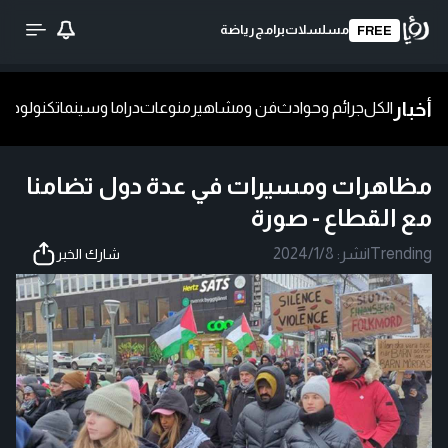
مسلسلات
برامج
رياضة
FREE
أخبار
الكل
جرائم وحوادث
فن ومشاهير
منوعات
دراما وسينما
تكنولوجيا
ش
مظاهرات ومسيرات في عدة دول تضامنا
مع القطاع - صورة
Trending
|
نشر:
2024/1/8
شارك الخبر