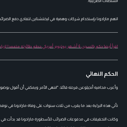
السلطات الضريبية.
اتهم مارادونا بإستخدام شركات وهمية في ليختنشتاين لتفادي دفع الضرائب عن مدفوعاته بين عامي 1985 و1990 من 
اقرأ أيضا حكم بالسجن 6 أشهر يوتيوبر أمريكي حطم طائرته متعمدا لزيادة عدد المشاهدات
الحكم النهائي
وأعرب محاميه أنجيلوعن فرحته قائلا: "انتهى الأمر ويمكنني أن أقول بوض
تأتي هذه البراءة بعد ما يقرب من ثلاث سنوات على وفاة مارادونا في نوفمبر 2020، جراء نوبة قلبية مفاج