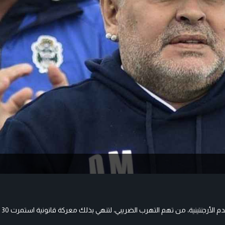
برأت ا