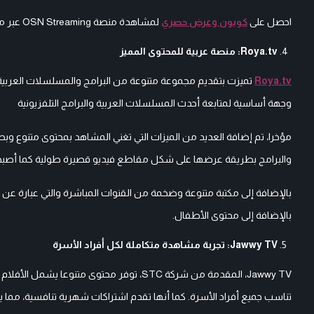
احصل على
كوبون وعرض حصري
لمشاهدة منصة OSN Streaming عبر موقع المخفض لتوفير المزيد عند الاشتراك.
Roya.tv: منصة عربية للمحتوى المميز
Roya.tv
تميزت بتقديم مجموعة متنوعة من البرامج والمسلسلات العربية
وجهة أساسية لمتابعة أحدث المسلسلات العربية والبرامج التلفزيونية
والبرامج بطريقة عرضها على شكل مقاطع فيديو قصيرة طولية كما أصبحت 
بالإضافة إلى مكتبة متنوعة وضخمة من القنوات المباشرة والتي عبارة ع
بالإضافة إلى محتوى الأطفال.
Jawwy TV: تجربة مشاهدة متكاملة لكل أفراد الأسرة
Jawwy TV، المقدمة من شركة STC، توفر محتو
تناسب جميع أفراد الأسرة. كما أنها تقدم اشتراكات شهرية تنافسية، مما يج