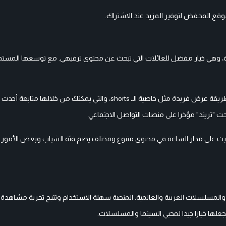
، وهي خيار مفضل للعائلات التي تبحث عن محتوى ترفيهي. مع توسعها المستمر
مؤخرا، تم إضافة العديد من الميزات التي تغني المشاهد بمحتوى متنوع وبطريقة عرض فريدة مثل خاصية الـ shorts، والتي ي
"تريند" مؤخرا على منصات التواصل الاجتماعي
ن بث على مدار الساعة في محتوى متنوع ومختلف يضم فئة الشباب وبعض الأمور 
ى متنوعا يشمل الأفلام والمسلسلات العربية والعالمية. المنصة سهلة الاستخدام وتتيح تجربة مش
علها خيارا جيدا لمحبي السينما والمسلسلات.