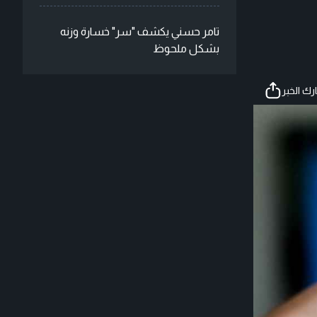
تامر حسني يكشف "سر" خسارة وزنه
بشكل ملحوظ
ك الخبر