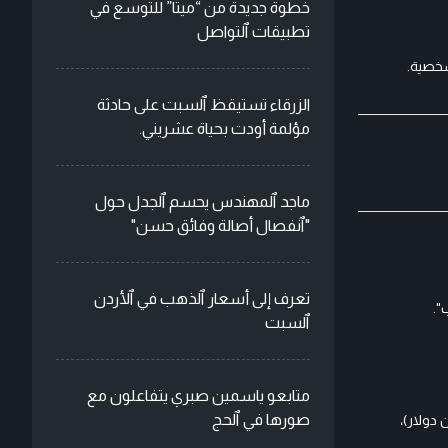
خطوة جديدة من “ميتا” للتوسع في
تطبيقات ٱلتواصل
الزرقاء تستيقظ ٱلسبت على حادثة
مؤلمة أودت بحياة عشريني.
ماجد ٱلمهندس يحسم ٱلجدل حول
"ٱنفصال أصالة وفائق حسن"
تعرف إلى أسعار ٱلذهب في ٱلأردن
".
ٱلسبت
متابعو ياسمين صبري يتفاعلون مع
صورها في ٱلحج
أت في أوائل التسعينات، حيث أدت إلى اتهامات تقدر بقيمة 37 مليون يورو (40.38 مليون دولار)،