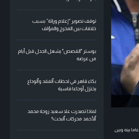
توقف تصوير “إعلام وراثة” بسبب
خلافات بين المخرج والمؤلف
بوستر "القصص" يشعل الجدل قبل أيام
من عرضه
بكاء قاهر في لحظات ٱلفقد وٱلوداع
يختزل أوجاعا قاسية
لماذا تصدرت علا سعيد زوجة محمد
ٱلأحمد محركات ٱلبحث؟
لمحكمة العليا الإيطالية الأسطورة الراحلة دييغو مارادونا، نجم كرة القدم الأرجنتينية، من تهم التهرب الضريبي، لتنهي بذلك معركة قانونية استمرت 30 عاما بينه وبين