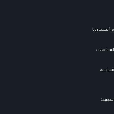
، أصبحت رويا
مكنك من خلالها متابعة أحدث المسلسلات
السياسية
اهدة مخصصة