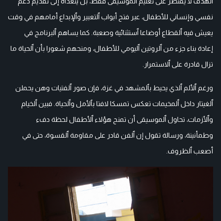
ٱلهدف لا يقتصر على تعليم ٱلموسيقى فقط، بل يتعداه إلى تقديم دعم
نفسي وإنساني للأطفال، عبر فتح أبواب ٱلتعبير وٱلإبداع أمامهم في وقت
يعيش فيه ٱلقطاع أوضاعا ٱستثنائية وصعبة. كما يساهم ٱلبرنامج في
إعادة بناء جزء من ٱلروتين ٱليومي للأطفال، ومنحهم شعورا بأن ٱلحياة ما
تزال قادرة على ٱلاستمرار.
ورغم ٱلألم ٱلذي يحيط بٱلمشهد في غزة، فإن صور ٱلفتيات وهن يحملن
ٱلغيتار داخل ٱلمخيمات تعكس تمسكا لافتا بٱلأمل وٱلحياة. فبين ٱلخيام
وٱلأزمات، تحاول ٱلموسيقى أن تمنح هؤلاء ٱلأطفال لحظة دفء
وطمأنينة، ورسالة تقول إن ٱلفن قادر على مقاومة ٱلقسوة، حتى في
أصعب ٱلظروف.