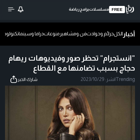
مسلسلات
برامج
رياضة
FREE
أخبار
الكل
جرائم وحوادث
فن ومشاهير
منوعات
دراما وسينما
تكنولوجيا
ش
"انستجرام" تحظر صور وفيديوهات ريهام
حجاج بسبب تضامنها مع القطاع
Trending
|
نشر:
2023/10/29
شارك الخبر