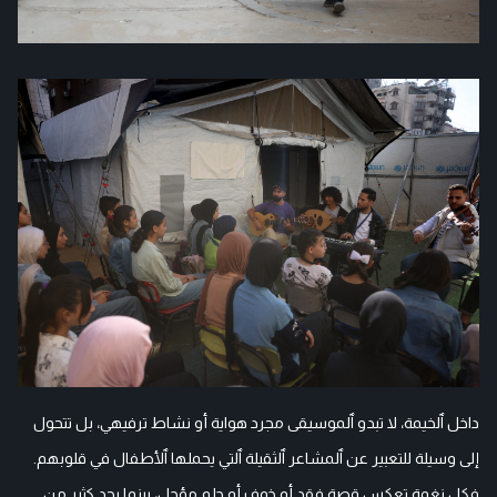
داخل ٱلخيمة، لا تبدو ٱلموسيقى مجرد هواية أو نشاط ترفيهي، بل تتحول
إلى وسيلة للتعبير عن ٱلمشاعر ٱلثقيلة ٱلتي يحملها ٱلأطفال في قلوبهم.
فكل نغمة تعكس قصة فقد أو خوف أو حلم مؤجل، بينما يجد كثير من