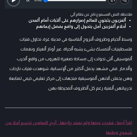
ملاحظة: النص المسموع ناتج عن نظام آلي
ٱلغزيون يثبتون للعالم إصرارهم على ٱلثبات أمام ٱلمحن
أحلام ٱلغزيين أمل يتحول إلى واقع بفضل إيمانهم
وسط ٱلخيام وظروف ٱلنزوح ٱلقاسية في مدينة غزة، تحاول فتيات
فلسطينيات ٱلتمسك بشيء يشبه ٱلحياة، عبر أوتار ٱلغيتار ونغمات
ٱلموسيقى ٱلتي تحولت إلى مساحة صغيرة للهروب من واقع ٱلحرب
وٱلدمار. ففي مشهد يحمل ٱلكثير من ٱلإنسانية، شوهدت فتيات نازحات
وهن يحملن آلاتهن ٱلموسيقية متجهات إلى مركز تعليمي خيمي لمتابعة
تدريباتهن ٱلفنية رغم كل ٱلظروف ٱلمحيطة بهن.
اقرأ أيضا : فقدت عينها ولم تفقد رؤيتها.. أريج الصافين ترسم أملا من
شموخ وطنها