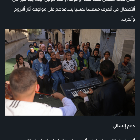
ٱلأطفال في ٱلعزف متنفسا نفسيا يساعدهم على مواجهة آثار ٱلنزوح
وٱلحرب.
دعم إنساني