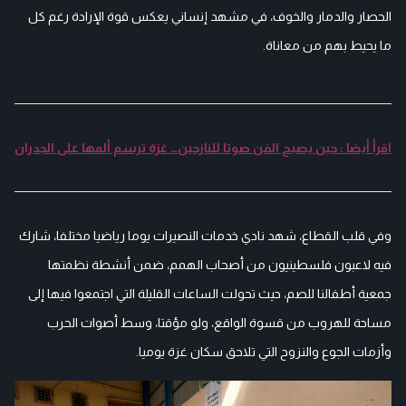
الحصار والدمار والخوف، في مشهد إنساني يعكس قوة الإرادة رغم كل
ما يحيط بهم من معاناة.
اقرأ أيضا : حين يصبح الفن صوتا للنازحين… غزة ترسم ألمها على الجدران
وفي قلب القطاع، شهد نادي خدمات النصيرات يوما رياضيا مختلفا، شارك
فيه لاعبون فلسطينيون من أصحاب الهمم، ضمن أنشطة نظمتها
جمعية أطفالنا للصم، حيث تحولت الساعات القليلة التي اجتمعوا فيها إلى
مساحة للهروب من قسوة الواقع، ولو مؤقتا، وسط أصوات الحرب
وأزمات الجوع والنزوح التي تلاحق سكان غزة يوميا.