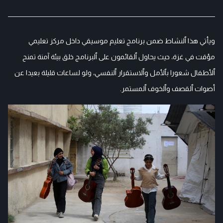
ويأتي هذا ٱلنشاط ضمن برنامج تعليم موسيقي داخل مركز تعليمي
مؤقت في غزة، حيث يحاول ٱلقائمون على ٱلبرنامج خلق بيئة آمنة تمنح
ٱلأطفال شعورا بٱلأمل وٱلاستقرار ٱلنفسي، ولو لساعات قليلة بعيدا عن
أصوات ٱلقصف وٱلخوف ٱلمستمر.