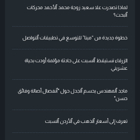
لماذا تصدرت علا سعيد زوجة محمد ٱلأحمد محركات
ٱلبحث؟
خطوة جديدة من “ميتا” للتوسع في تطبيقات ٱلتواصل
الزرقاء تستيقظ ٱلسبت على حادثة مؤلمة أودت بحياة
عشريني.
ماجد ٱلمهندس يحسم ٱلجدل حول "ٱنفصال أصالة وفائق
حسن"
تعرف إلى أسعار ٱلذهب في ٱلأردن ٱلسبت