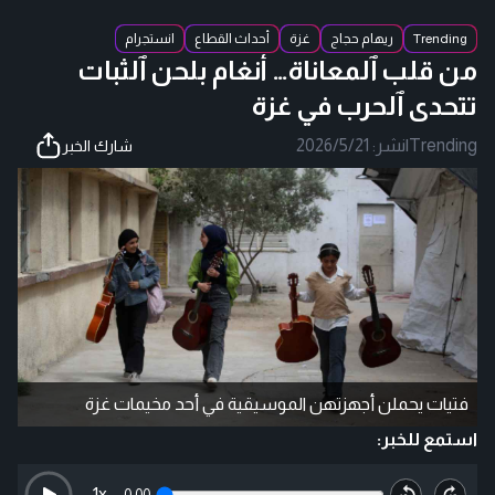
Trending
ريهام حجاج
غزة
أحداث القطاع
انستجرام
من قلب ٱلمعاناة… أنغام بلحن ٱلثبات
تتحدى ٱلحرب في غزة
Trending
|
نشر:
2026/5/21
شارك الخبر
فتيات يحملن أجهزتهن الموسيقية في أحد مخيمات غزة
استمع للخبر:
1
x
0:00