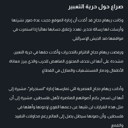
صراع حول حرية التعبير
وكانت ريهام حجاج قد أكدت أن إدارة الموقع حجبت عدة صور نشرتها
وأرسلت لها رسالة تحذير، تهدد بإغلاق حسابها نهائيا إذا استمرت في
مواقفها ضد الجيش الإسرائيلي.
ورفضت ريهام حجاج الالتزام بالتحذيرات وأكدت حقها في حرية التعبير،
مشددة على أنها لن تحذف المحتوى المناهض للحرب والذي يبرز معاناة
الأطفال ودمار المستشفيات والمنازل في القطاع.
وأدانت ريهام حجاج العنصرية التي تمارسها إدارة "انستجرام"، مشيرة إلى
أنها لن تسمح بكتم أصواتهم المناصرة لأهل فلسطين، مشيرة إلى أن
مثل هذه القرارات لن تثنيها عن دعمها القوي لإخوتها وأهلها في
فلسطين، وأن صوتها سيظل يصل إلى العالم رغم محاولات التقييد
والقمع.