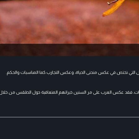
أمثال التي تختص في عكس منحنى الحياة، وعكس التجارب كما المناسبات والحكم.
مات، فقد عكس العرب على مر السنين خبراتهم المتعاقبة حول الطقس من خلا