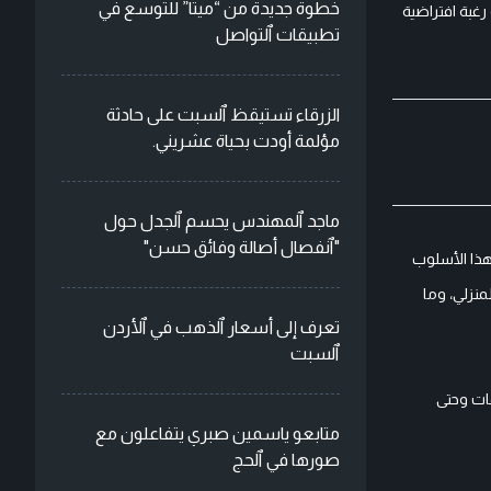
خطوة جديدة من “ميتا” للتوسع في
غبة افتراضية
تطبيقات ٱلتواصل
الزرقاء تستيقظ ٱلسبت على حادثة
مؤلمة أودت بحياة عشريني.
ماجد ٱلمهندس يحسم ٱلجدل حول
"ٱنفصال أصالة وفائق حسن"
هذا الأسلوب
منزلي، وما
تعرف إلى أسعار ٱلذهب في ٱلأردن
ٱلسبت
ات وحتى
متابعو ياسمين صبري يتفاعلون مع
صورها في ٱلحج