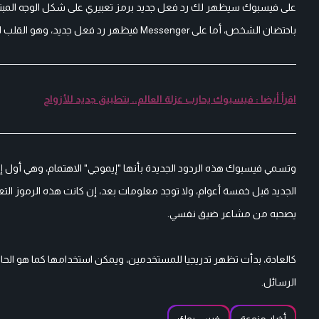
على فيسبوك سيظهر لك رد فعل جديد برمز تعبيري على شكل الوجه المبتسم 
باحتضان الشخص، أما على Messenger فيظهر رد فعل جديد، وهو القلب لكن ليس باللون الأحمر، وحوله شعاع كأنه ينبض.
اقرأ أيضا : فيسبوك يحارب عزلة العالم.. بتطبيق جديد للأزواج
وتسمي فيسبوك هذه الردود الجديدة بأنها "إيموجي" الاهتمام، وهي أول إض
الجديد قبل خمسة أعوام، ولا توجد معلومات بعد، إن كانت هذه الرموز التع
يصحبه من مشاعر ضيق نفسي.
كالعادة، بدأت تظهر تدريجيا للمستخدمين، ويمكن استخدامها كما هو ال
الرسائل.