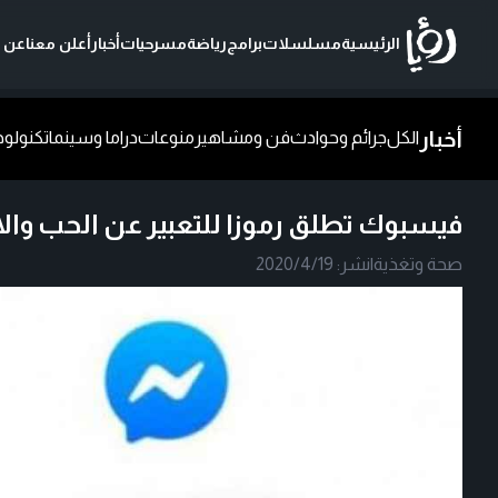
الرئيسية
مسلسلات
برامج
رياضة
مسرحيات
أخبار
أعلن معنا
عن ر
أخبار
الكل
جرائم وحوادث
فن ومشاهير
منوعات
دراما وسينما
تكنولوج
فيسبوك تطلق رموزا للتعبير عن الحب والا
صحة وتغذية
|
نشر:
2020/4/19