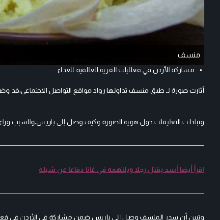
منسف
مشاركة الأردن في فعاليات القرية العالمية للغذاء
أثارت صورة لـ طبق منسف تداولها رواد مواقع التواصل الاجتماعي،قد وضع
وتبادلت التعليقات حول هوية الصورة وكيف وصل إلى باريس،والسبب وراء 
اقرأ أيضا أسد يقتل رجلا ويلتهمه في غانا دفاعا عن شبله
وتبين أن سدر المنسف وصل إلى باريس ضمن مشاركة في الأردن في فعاليات ا