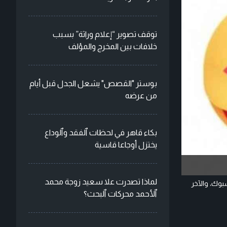
توقف تصوير “إعلام وراثة” بسبب
خلافات بين المخرج والمؤلف
بوستر "القصص" يشعل الجدل قبل أيام
من عرضه
بكاء قاهر في لحظات ٱلفقد وٱلوداع
يختزل أوجاعا قاسية
لماذا تصدرت علا سعيد زوجة محمد
بوك، والآخر
ٱلأحمد محركات ٱلبحث؟