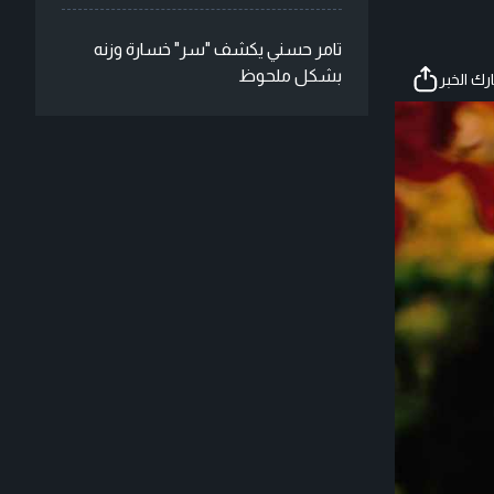
تامر حسني يكشف "سر" خسارة وزنه
بشكل ملحوظ
ك الخبر