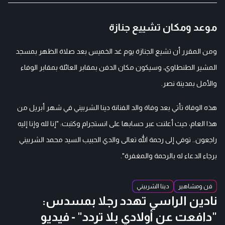
موعد ومكان تشييع جنازة
ومن المقرر أن تشيع الجنازة يوم غد الخميس بعد صلاة الظهر بمسجد
المشير الطنطاوي، وسيكون مكان الدفن بمقابر العائلة بمقابر الوفاء
والأمل بمدينة نصر.
هذه الوفاة تأتي بعد وفاة والد الفنانة دينا الشربيني في شهر أبريل من
هذا العام، حيث أعلنت عبر حسابها على انستجرام وكتبت: "إنا لله وإنا إليه
راجعون.. توفي إلى رحمة الله تعالى والدي الحبيب السيد محمد الشربيني
برجاء الدعاء له بالرحمة والمغفرة".
فن ومشاهير
دينا الشربيني
نادين الراسي تهدد رجلا بمسدس:
"دافعت عن أولادي بلا تردد" - فيديو