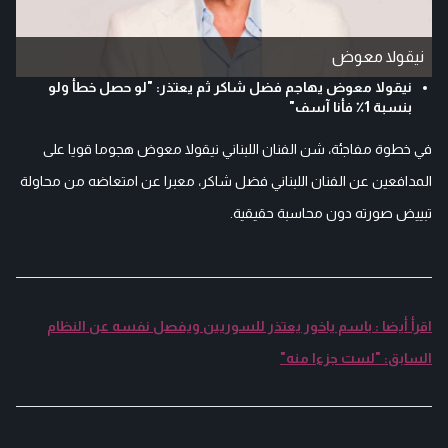
نيقولا معوض
نيقولا معوض يهاجم فضل شاكر ثم يعتذر: "لو حصل خطأ ولو
بنسبة 1٪ فأنا آسف"
في خطوة مفاجئة، شن الفنان اللبناني نيقولا معوض هجوما قويا على
المدافعين عن الفنان اللبناني فضل شاكر، معبرا عن امتعاضه من محاولة
تبييض صورته دون محاسبة حقيقية.
اقرأ أيضا : باسم ياخور يعتذر للسوريين ويفصل نفسه عن النظام
السابق: "لست جزءا منه"