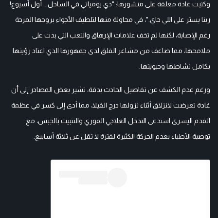
وكتبت غادة معلقة على منشورها: "دي يومياتي في الساحل... أول أسبوع!
ربنا يستر على اللي جاي."، في محاولة منها لتلطيف الأجواء بروحها المرحة
رغم الإصابة، لكنها لم تخف علامات الإرهاق والتعب التي بدت على
ملامحها، مما ضاعف من مشاعر القلق لدى جمهورها الذي اعتاد رؤيتها
بكامل نشاطها وحيويتها.
ورغم عدم الكشف عن تفاصيل الحادث بدقة، تشير بعض المصادر إلى أن
غادة تعرضت لانزلاق أثناء نزولها درج الفيلا، مما أدى إلى كسر في عظمة
القدم اليسرى استدعى التدخل العلاجي الفوري والتثبيت بالجبس، مع
توصية الأطباء بعدم الحركة الكثيرة لفترة لا تقل عن ثلاثة أسابيع.