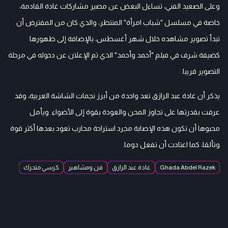
وعلى الصعيد الفني، تساءل البعض عن مصير مشاركات غادة القادمة،
خاصة في مسلسل "شباب امرأة" المنتظر، والذي كان من المفترض أن
تبدأ تصوير مشاهده خلال شهر أغسطس، بالإضافة إلى ظهورها
كضيفة شرف في فيلم "أحمد وأحمد" الذي تم الإعلان عن دخوله في مرحلة
التصوير قريبا.
يذكر أن غادة عبد الرازق تعد واحدة من أبرز نجمات الشاشة العربية، وقد
عرفت بقدرتها على تجاوز المحن والعودة بقوة إلى الأضواء. ويأمل
محبوها أن تكون هذه الإصابة مجرد استراحة محارب تعود بعدها أكثر قوة
وتألقا، كما اعتادت أن تفعل دوما.
Ghada Abdel Razek
غادة عبد الرازق
فن ومشاهير
كرسي متحرك