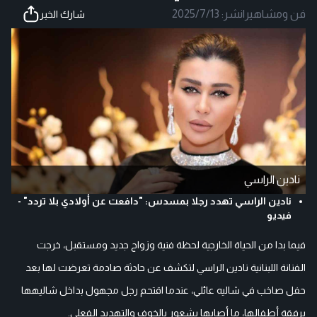
فن ومشاهير
|
نشر:
2025/7/13
شارك الخبر
نادين الراسي
نادين الراسي تهدد رجلا بمسدس: "دافعت عن أولادي بلا تردد" -
فيديو
فيما بدا من الحياة الخارجية لحظة فنية وزواج جديد ومستقبل، خرجت
الفنانة اللبنانية نادين الراسي لتكشف عن حادثة صادمة تعرضت لها بعد
حفل صاخب في شاليه عائلي، عندما اقتحم رجل مجهول بداخل شاليهها
برفقة أطفالها، ما أصابها بشعور بالخوف والتهديد الفعلي.