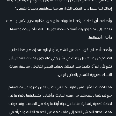
إدراك لما يحصل، لذا اتخذت القرار سريعا لحمايتهم وحماية نفسي."
وأضافت أن الحادثة تركت لها نوبات قلق من إمكانية تكرار الأمر، وسعت
بعدها إلى اتخاذ إجراءات أمنية مشددة حول الشاليه لتأمين خصوصيتها
وأمان أطفالها.
وأكدت أنها لم تكن تبحث عن الشهرة أو الإثارة عند إظهار هذا الجانب
الصادم من حياتها، بل رغبت في نشر وعي عام حول الحالات الممكن أن
تقع لأي امرأة، خاصة بعد الطلاق وغياب الدعم القانوني، موجهة رسالة
للنساء بضرورة التسلح بالحذر والوعي.
هذا الحديث المثير لمس قلوب متابعي نادين، الذين عبروا عن تضامنهم
مع تجربتها وصدمتها من هذه الحادثة، وأشادوا بشجاعتها وقرارها في
لحظة تضحية إنسانية دفاعا عن حياة أبنائها بدلا من الصمت. وقد حولت
هذه القصة النقاش العام إلى ملف مهم عن الحماية الذاتية والجرأة في