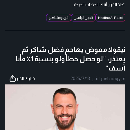
اتخاذ القرار أثناء اللحظات الحرجة.
Nadine Al Rassi
نادين الراسي
فن ومشاهير
نيقولا معوض يهاجم فضل شاكر ثم
يعتذر: "لو حصل خطأ ولو بنسبة 1٪ فأنا
آسف"
فن ومشاهير
|
نشر:
2025/7/13
شارك الخبر