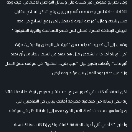
وجاء تصريح معوض عبر حسابه على وسائل التواصل الاجتماعي، حيث وجه
انتقادات حادة لمن وصفهم بأنهم يبررون رفع شاكر للسلاح مقابل
جيش بلاده، وقال: "فرصة التوبة لا تعطى لمن رفع السلاح في وجه
الجيش، البطاقة الحمراء تعطى لمن خضع للمحاسبة والتوبة الحقيقية."
وذهب إلى أن تصريحاته جاءت من "غيرة على الوطن والجيش"، مؤكدا:
"في أي بلد آخر كان الشخص مثل هذا يقيد في السجن بدلا من أن يصدر
ألبومات". وأضاف بتعبير نبيل: "عيب بقى... استحوا", في موقف عمق الجدل
وزاد من حدة ردود الفعل بين مؤيد ومعارض.
لكن المفاجأة كانت في تطور سريع؛ حيث نشر معوض توضيحا لاحقا، قائلا
إنه تلقى رسالة من صحافية محترمة أفادت بتباين في التفاصيل التي
يعرفها هو عما حدث فعلا، الأمر الذي دفعه إلى إعادة النظر في موقفه.
وأعلن: "لا أدعي أنني أعرف الحقيقة كاملة، ولكن إذا كانت هناك نسبة