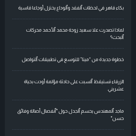
بكاء قاهر في لحظات ٱلفقد وٱلوداع يختزل أوجاعا قاسية
لماذا تصدرت علا سعيد زوجة محمد ٱلأحمد محركات
ٱلبحث؟
خطوة جديدة من “ميتا” للتوسع في تطبيقات ٱلتواصل
الزرقاء تستيقظ ٱلسبت على حادثة مؤلمة أودت بحياة
عشريني.
ماجد ٱلمهندس يحسم ٱلجدل حول "ٱنفصال أصالة وفائق
حسن"