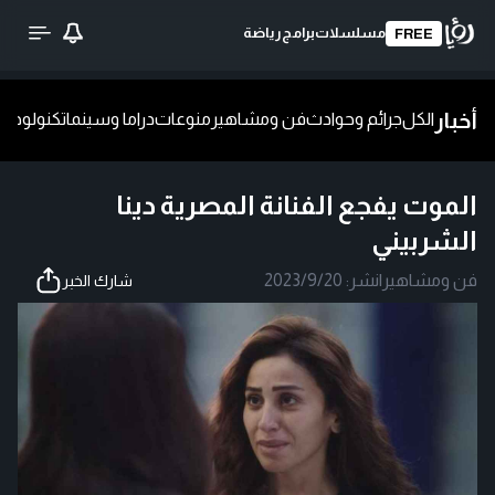
مسلسلات
برامج
رياضة
FREE
أخبار
الكل
جرائم وحوادث
فن ومشاهير
منوعات
دراما وسينما
تكنولوجيا
ش
الموت يفجع الفنانة المصرية دينا
الشربيني
فن ومشاهير
|
نشر:
2023/9/20
شارك الخبر