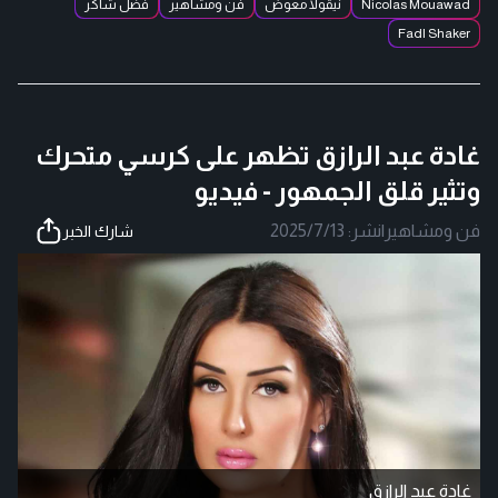
Nicolas Mouawad
نيقولا معوض
فن ومشاهير
فضل شاكر
Fadl Shaker
غادة عبد الرازق تظهر على كرسي متحرك
وتثير قلق الجمهور - فيديو
فن ومشاهير
|
نشر:
2025/7/13
شارك الخبر
غادة عبد الرازق