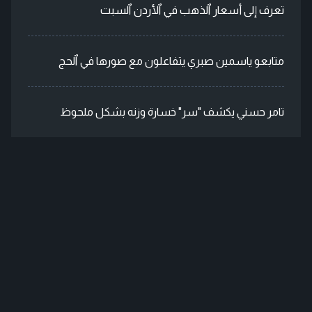
تعرف إلى أسعار ٱلذهب في ٱلأردن ٱلسبت
متابعو ياسمين صبري يتفاعلون مع صورها في ٱلحج
تامر حسني يكشف "سر" خسارة وزنه بشكل ملحوظ