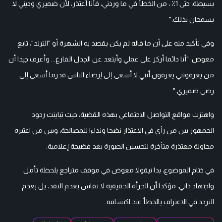
بسيطة، حتى 1٪ ، من الخطأ في ما وردني، فأنا أعتذر، لأن ضميري وديني لا
يسمحان بذلك."
وفي تأكيد منه على أن ما قاله لم يكن يقصد به الشهرة أو "الترند"، تابع
معوض: "أنا دائما أركز على عملي وأبتعد عن الجدل الفارغ... وأعرف جيدا أن
من يعرفونني يعرفون أنني لا أسعى إلى إرضاء الناس قدرما أسعى إلى
رضى ضميري."
واهتزت مواقع التواصل الاجتماعي بهذه القضية، حيث تباينت ردود
الجمهور بين من رأى في الاعتذار نضجا ونداءا للمصالحة، وبين من اعتبره
محاولة معتذرة متأخرة لتحسين الصورة بعد فضيحة إعلامية.
في ختام الموضوع، بدا نيقولا معوض في موقف متراجع بلحظة تأمل
واجتهاد ذاتي، مؤكدا أن الجرأة الحقيقية لا تقاس بعدم النقد، بل بعدم
التردد في الاعتراف بالخطأ عند اكتشافه.