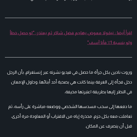
اقرأ أيضا : نيقولا معوض يهاجم فضل شاكر ثم يعتذر: "لو حصل خطأ
ولو بنسبة 1٪ فأنا آسف"
وروت نادين بكل جرأة ما حصل في فيديو نشرته عبر إنستغرام، بأن الرجل
دخل فجأة إلى الغرفة بينما كانت هي بصحبة أحد أبنائها، وحاول الإمعان
في النظر إليها بطريقة اعتبرتها مخيفة،
ما دفعها إلى سحب مسدسها الشخصي ووضعه مباشرة على رأسه، ثم
تعاملت معه بكل حزم، محذرة إياه من الاقتراب أو المعاودة مرة أخرى،
قبل أن ينصرف عن المكان.