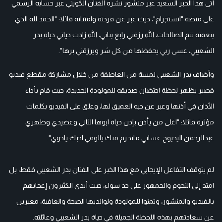
أتى هذا الخبر السعيد عبر منشور نشره الفنان الكويتي عبر حسابه الرسمي
على منصة "انستجرام"، حيث عبر عن فرحته وامتنانه قائلا: "الحمد لله الذي
بنعمته تتم الصالحات، الله رزقني رابع بناتي، الله زادت حياتي حياة بدر
الشعيبي، عسى ربي يحفظها من كل شر ويرزقني برها".
وأضاف بدر الشعيبي لمسة من العاطفة من خلال مشاركة مقطع فيديو
قصير يظهر لحظة احتضان صديقه للمولودة الجديدة، حيث قام بأداء
الأذان في أذنها وعبر عن حبه العميق لها، وعلق على الفيديو بكلمات
مؤثرة قائلا: "ا
غلى من يأذن بإذن حياة ابوها الثاني وعضيدي وظهري
عبدالرحمن اليحيوح عساني مانحرم منك يالوفي احبك ياخوي".
لم يتوقف التفاعل الإيجابي مع هذا الخبر على الفنان بدر الشعيبي فقط، بل
امتد إلى النجوم والجمهور على حد سواء، حيث أبدى الكثيرون إعجابهم
بالفيديو والمنشور، وتمنوا للمولودة ولوالديها الصحة والعافية، معبرين
عن سعادتهم بهذه اللحظة الجميلة في حياة بدر الشعيبي وعائلته.