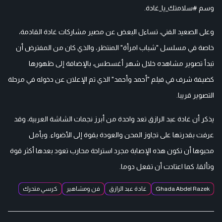
وسم #سلامتك_يا_غادة.
وعلى الصعيد الفني، تساءل البعض عن مصير مشاركات غادة القادمة،
خاصة في مسلسل "شباب امرأة" المنتظر، والذي كان من المفترض أن
تبدأ تصوير مشاهده خلال شهر أغسطس، بالإضافة إلى ظهورها
كضيفة شرف في فيلم "أحمد وأحمد" الذي تم الإعلان عن دخوله في مرحلة
التصوير قريبا.
يذكر أن غادة عبد الرازق تعد واحدة من أبرز نجمات الشاشة العربية، وقد
عرفت بقدرتها على تجاوز المحن والعودة بقوة إلى الأضواء. ويأمل
محبوها أن تكون هذه الإصابة مجرد استراحة محارب تعود بعدها أكثر قوة
وتألقا، كما اعتادت أن تفعل دوما.
Ghada Abdel Razek
غادة عبد الرازق
فن ومشاهير
كرسي متحرك