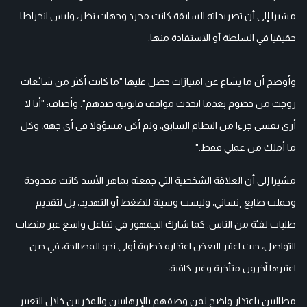
مشيرا إلى أن تصريحاته السابقة كانت مجرد وجهات نظر، وليس انخراطا
حقيقيا في السلطة أو الاستفادة منها.
وأوضح أن ما يشاع عن امتيازات حصل عليها "ما كانت أكثر من شائعات
روجت من خصوم بعدما اتخذت مواقف قانونية ضدهم". وأضاف: "أنا لا
أرى نفسي جزءا من النظام السابق، ولم أكن مسؤولا في أي جهة، وكل
ما أملك من عملي فقط."
مشيرا إلى أن العلاقة الشخصية التي جمعته بماهر الأسد كانت محدودة
وحملت طابع إنساني، وليست وسيلة للضغط أو التهديد، بل لتقديم
طلبات لفئة من الناس. كما شارك الجمهور في تفاعل واسع عبر منصات
التواصل، حيث اعتبر البعض اعتذاره خطوة أولى نحو المصالحة، في حين
اعتبرها آخرون متأخرة وغير كافية،
مطالبين باعتذار واضح لمن وصفهم بالإرهابيين والمخربين خلال التعبير