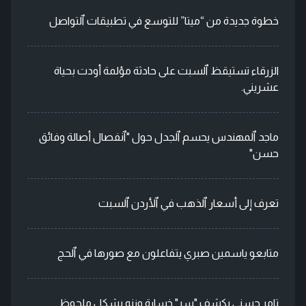
خطوة جديدة من “ميتا” للتوسع في تطبيقات ٱلتواصل
الزرقاء تستيقظ ٱلسبت على حادثة مؤلمة أودت بحياة
عشريني.
ماجد ٱلمهندس يحسم ٱلجدل حول "ٱنفصال أصالة وفائق
حسن"
تعرف إلى أسعار ٱلذهب في ٱلأردن ٱلسبت
متابعو ياسمين صبري يتفاعلون مع صورها في ٱلحج
تامر حسني يكشف "سر" خسارة وزنه بشكل ملحوظ