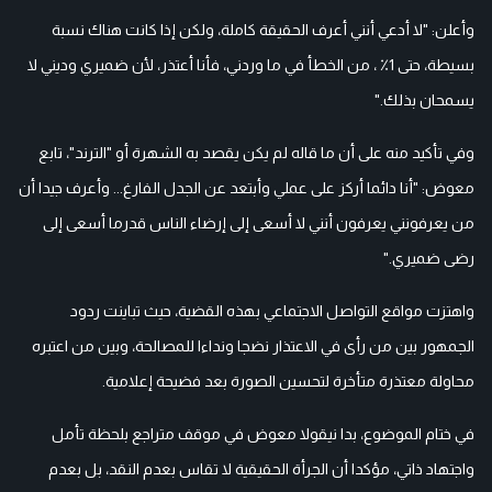
وأعلن: "لا أدعي أنني أعرف الحقيقة كاملة، ولكن إذا كانت هناك نسبة
بسيطة، حتى 1٪ ، من الخطأ في ما وردني، فأنا أعتذر، لأن ضميري وديني لا
يسمحان بذلك."
وفي تأكيد منه على أن ما قاله لم يكن يقصد به الشهرة أو "الترند"، تابع
معوض: "أنا دائما أركز على عملي وأبتعد عن الجدل الفارغ... وأعرف جيدا أن
من يعرفونني يعرفون أنني لا أسعى إلى إرضاء الناس قدرما أسعى إلى
رضى ضميري."
واهتزت مواقع التواصل الاجتماعي بهذه القضية، حيث تباينت ردود
الجمهور بين من رأى في الاعتذار نضجا ونداءا للمصالحة، وبين من اعتبره
محاولة معتذرة متأخرة لتحسين الصورة بعد فضيحة إعلامية.
في ختام الموضوع، بدا نيقولا معوض في موقف متراجع بلحظة تأمل
واجتهاد ذاتي، مؤكدا أن الجرأة الحقيقية لا تقاس بعدم النقد، بل بعدم