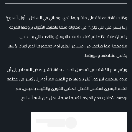
وكتبت غادة معلقة على منشورها: "دي يومياتي في الساحل... أول أسبوع!
ربنا يستر على اللي جاي."، في محاولة منها لتلطيف الأجواء بروحها المرحة
رغم الإصابة، لكنها لم تخف علامات الإرهاق والتعب التي بدت على
ملامحها، مما ضاعف من مشاعر القلق لدى جمهورها الذي اعتاد رؤيتها
بكامل نشاطها وحيويتها.
ورغم عدم الكشف عن تفاصيل الحادث بدقة، تشير بعض المصادر إلى أن
غادة تعرضت لانزلاق أثناء نزولها درج الفيلا، مما أدى إلى كسر في عظمة
القدم اليسرى استدعى التدخل العلاجي الفوري والتثبيت بالجبس، مع
توصية الأطباء بعدم الحركة الكثيرة لفترة لا تقل عن ثلاثة أسابيع.