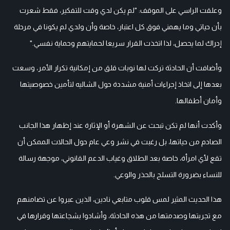
وعلقت الراسي على الموقف: "لم يكن لدي وقت للتفكير، فقط شعرت
بأن حياتي وما يهمني فوق كل اعتبار، خاصة وأن ولدي لم يكونا في مرحلة
إدراك لما يحصل، لذا اتخذت القرار سريعا لحمايتهم وحماية نفسي."
وأضافت أن الحادثة تركت لها نوبات قلق من إمكانية تكرار الأمر، وسعت
بعدها إلى اتخاذ إجراءات أمنية مشددة حول الشاليه لتأمين خصوصيتها
وأمان أطفالها.
وأكدت أنها لم تكن تبحث عن الشهرة أو الإثارة عند إظهار هذا الجانب
الصادم من حياتها، بل رغبت في نشر وعي عام حول الحالات الممكن أن
تقع لأي امرأة، خاصة بعد الطلاق وغياب الدعم القانوني، موجهة رسالة
للنساء بضرورة التسلح بالحذر والوعي.
هذا الحديث المثير لمس قلوب متابعي نادين، الذين عبروا عن تضامنهم
مع تجربتها وصدمتها من هذه الحادثة، وأشادوا بشجاعتها وقرارها في