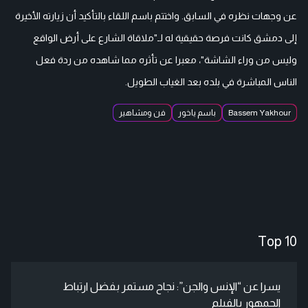
عن وجهات نظره في السابق. واختتم باسم اللقاء بالتأكيد أن زيارته الأخيرة
إلى دمشق كانت فرصة حقيقية له لـ"ملاقاة الشارع على أرض الواقع
وليس من وراء الشاشة"، معبرا عن تأثره مما شاهده من ردة فعل
الناس المباشرة في بلده بعد الغياب الطويل.
Bassem Yakhour
باسم ياخور
فن ومشاهير
Top 10
يسرا عن “الإنس والجن”: نجاح مستمر بفضل ارتباط
الجمهور بالفيلم