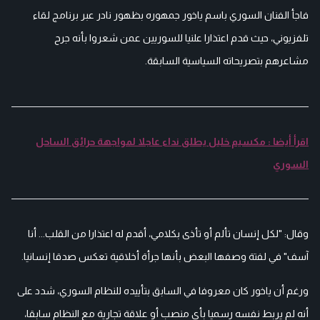
فاجأ الفنان السوري باسم ياخور جمهوره بظهور نادر عبر برنامج لقاء
تلفزيوني، حيث قدم اعتذارا علنيا للسوريين عمن شعروا بأنه جرح
مشاعرهم بتصريحاته السياسية السابقة.
اقرأ أيضا : مكسيم خليل يطلق نداء عاجلا لمواجهة حرائق الساحل
السوري
وقال: "لكل إنسان تألم أو تأذى بكلامي، أقدم له اعتذارا من القلب... أنا
آسف" في لفتة وصفها البعض بأنها جرأة أخلاقية تعكس صدقا إنسانيا.
ورغم أن ياخور كان معروفا في السابق بتأييده للنظام السوري، شدد على
أنه لم يربط نفسه رسميا بأي منصب أو علاقة تجارية مع النظام سابقا،