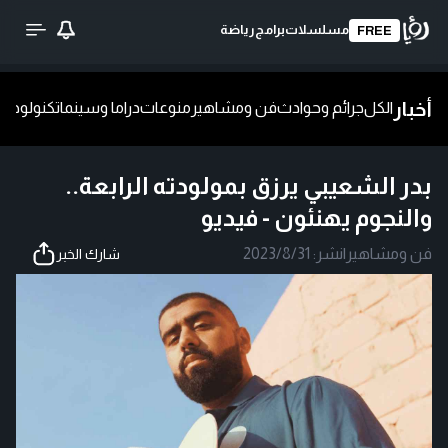
مسلسلات
برامج
رياضة
FREE
أخبار
الكل
جرائم وحوادث
فن ومشاهير
منوعات
دراما وسينما
تكنولوجيا
ش
بدر الشعيبي يرزق بمولودته الرابعة..
والنجوم يهنئون - فيديو
فن ومشاهير
|
نشر:
2023/8/31
شارك الخبر