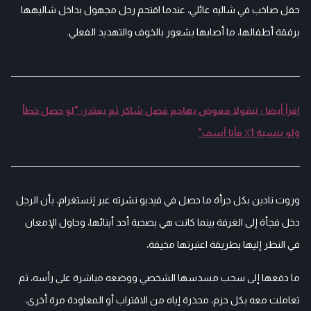
حفل صاخب في شاليه عائلي، عندما اقتحم رجل مجهول بداخل شاليهها
برفقة أطفالها، ما أصابها بشعور بالخوف والتهديد الفعلي.
اقرأ أيضا : نيقولا معوض يهاجم فضل شاكر ثم يعتذر: "لو حصل خطأ
ولو بنسبة 1٪ فأنا آسف"
وروت نادين بكل جرأة ما حصل في فيديو نشرته عبر إنستغرام، بأن الرجل
دخل فجأة إلى الغرفة بينما كانت هي بصحبة أحد أبنائها، وحاول الإمعان
في النظر إليها بطريقة اعتبرتها مخيفة،
ما دفعها إلى سحب مسدسها الشخصي ووضعه مباشرة على رأسه، ثم
تعاملت معه بكل حزم، محذرة إياه من الاقتراب أو المعاودة مرة أخرى،