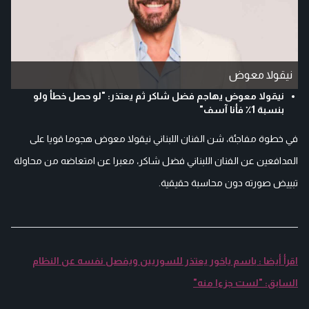
نيقولا معوض
نيقولا معوض يهاجم فضل شاكر ثم يعتذر: "لو حصل خطأ ولو
بنسبة 1٪ فأنا آسف"
في خطوة مفاجئة، شن الفنان اللبناني نيقولا معوض هجوما قويا على
المدافعين عن الفنان اللبناني فضل شاكر، معبرا عن امتعاضه من محاولة
تبييض صورته دون محاسبة حقيقية.
اقرأ أيضا : باسم ياخور يعتذر للسوريين ويفصل نفسه عن النظام
السابق: "لست جزءا منه"