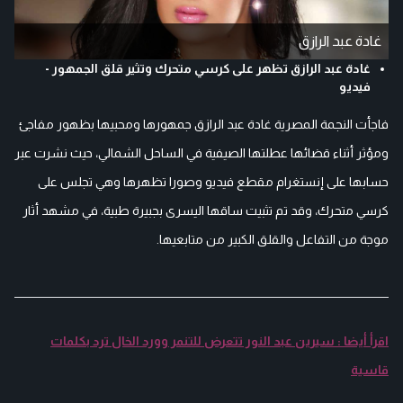
غادة عبد الرازق
غادة عبد الرازق تظهر على كرسي متحرك وتثير قلق الجمهور -
فيديو
فاجأت النجمة المصرية غادة عبد الرازق جمهورها ومحبيها بظهور مفاجئ
ومؤثر أثناء قضائها عطلتها الصيفية في الساحل الشمالي، حيث نشرت عبر
حسابها على إنستغرام مقطع فيديو وصورا تظهرها وهي تجلس على
كرسي متحرك، وقد تم تثبيت ساقها اليسرى بجبيرة طبية، في مشهد أثار
موجة من التفاعل والقلق الكبير من متابعيها.
اقرأ أيضا : سيرين عبد النور تتعرض للتنمر وورد الخال ترد بكلمات
قاسية