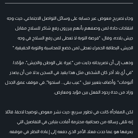
وجاء تصريح معوض عبر حسابه على وسائل التواصل الاجتماعي، حيث وجه
انتقادات حادة لمن وصفهم بأنهم يبررون رفع شاكر للسلاح مقابل
جيش بلاده، وقال: "فرصة التوبة لا تعطى لمن رفع السلاح في وجه
الجيش، البطاقة الحمراء تعطى لمن خضع للمحاسبة والتوبة الحقيقية."
وذهب إلى أن تصريحاته جاءت من "غيرة على الوطن والجيش"، مؤكدا:
"في أي بلد آخر كان الشخص مثل هذا يقيد في السجن بدلا من أن يصدر
ألبومات". وأضاف بتعبير نبيل: "عيب بقى... استحوا", في موقف عمق الجدل
وزاد من حدة ردود الفعل بين مؤيد ومعارض.
لكن المفاجأة كانت في تطور سريع؛ حيث نشر معوض توضيحا لاحقا، قائلا
إنه تلقى رسالة من صحافية محترمة أفادت بتباين في التفاصيل التي
يعرفها هو عما حدث فعلا، الأمر الذي دفعه إلى إعادة النظر في موقفه.