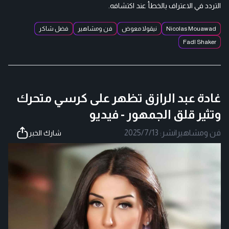
التردد في الاعتراف بالخطأ عند اكتشافه.
Nicolas Mouawad
نيقولا معوض
فن ومشاهير
فضل شاكر
Fadl Shaker
غادة عبد الرازق تظهر على كرسي متحرك
وتثير قلق الجمهور - فيديو
فن ومشاهير
|
نشر:
2025/7/13
شارك الخبر