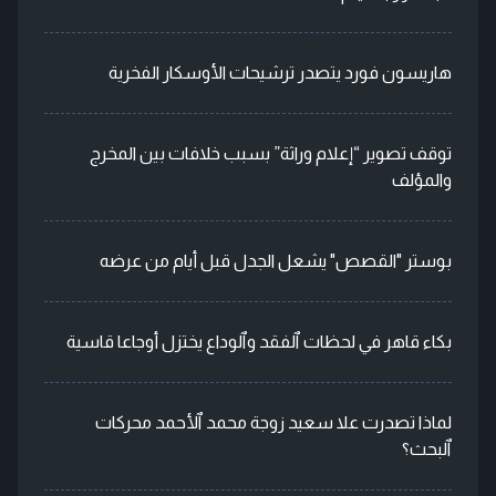
هاريسون فورد يتصدر ترشيحات الأوسكار الفخرية
توقف تصوير “إعلام وراثة” بسبب خلافات بين المخرج
والمؤلف
بوستر "القصص" يشعل الجدل قبل أيام من عرضه
بكاء قاهر في لحظات ٱلفقد وٱلوداع يختزل أوجاعا قاسية
لماذا تصدرت علا سعيد زوجة محمد ٱلأحمد محركات
ٱلبحث؟