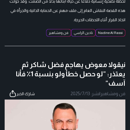
لحظة تضحية إنسانية دفاعا عن حياة أبنائها بدلا من الصمت. وقد حولت
هذه القصة النقاش العام إلى ملف مهم عن الحماية الذاتية والجرأة في
اتخاذ القرار أثناء اللحظات الحرجة.
Nadine Al Rassi
نادين الراسي
فن ومشاهير
نيقولا معوض يهاجم فضل شاكر ثم
يعتذر: "لو حصل خطأ ولو بنسبة 1٪ فأنا
آسف"
فن ومشاهير
|
نشر:
2025/7/13
شارك الخبر