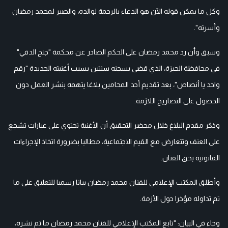
وكل ما يمكن قوله الآن هو الدعاء بالرحمة لوالده، والصبر لمحمد رمضان
وأسرته".
وسبق وأن رد محمد رمضان على الحكم الصادر عن محكمة "جنح الدقي"
في محافظة الجيزة، الذي قضى بسجنه سنتين بسبب أغنيته الجديدة "رقم
واحد يا أنصاص"، بعد تقديم أحد المحامين بلاغا يتهمه بنشر العمل دون
الحصول على التصاريح اللازمة.
وذكر مقدم البلاغ خلال محضر التحقيق أن الأغنية تحتوي على عبارات تشجع
على العنف وتتعارض مع القيم الاجتماعية، مطالبا بضرورة اتخاذ الإجراءات
القانونية بحق الفنان.
وأطلق المكتب الإعلامي للفنان محمد رمضان بيانا رسميا للتعليق على ما
تم تداوله مؤخرا حول الأزمة.
وجاء في البيان: "تابع المكتب الإعلامي للفنان محمد رمضان ما تم نشره،