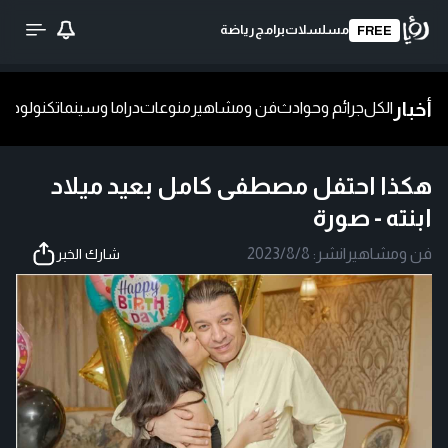
مسلسلات
برامج
رياضة
FREE
أخبار
الكل
جرائم وحوادث
فن ومشاهير
منوعات
دراما وسينما
تكنولوجيا
ش
هكذا احتفل مصطفى كامل بعيد ميلاد
ابنته - صورة
فن ومشاهير
|
نشر:
2023/8/8
شارك الخبر