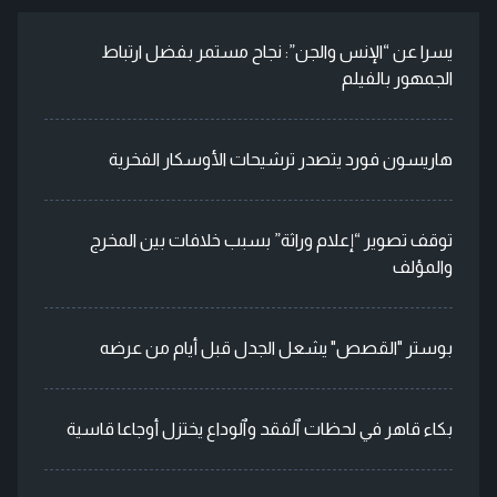
يسرا عن “الإنس والجن”: نجاح مستمر بفضل ارتباط
الجمهور بالفيلم
هاريسون فورد يتصدر ترشيحات الأوسكار الفخرية
توقف تصوير “إعلام وراثة” بسبب خلافات بين المخرج
والمؤلف
بوستر "القصص" يشعل الجدل قبل أيام من عرضه
بكاء قاهر في لحظات ٱلفقد وٱلوداع يختزل أوجاعا قاسية