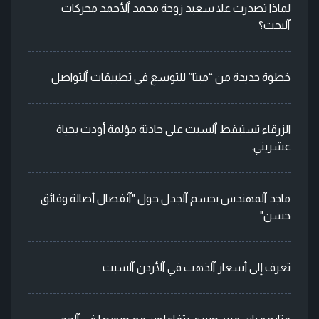
لماذا تصدرت علا سعيد زوجة محمد ٱلأحمد محركات
ٱلبحث؟
خطوة جديدة من “ميتا” للتوسع في تطبيقات ٱلتواصل
الزرقاء تستيقظ ٱلسبت على حادثة مؤلمة أودت بحياة
عشريني.
ماجد ٱلمهندس يحسم ٱلجدل حول "ٱنفصال أصالة وفائق
حسن"
تعرف إلى أسعار ٱلذهب في ٱلأردن ٱلسبت