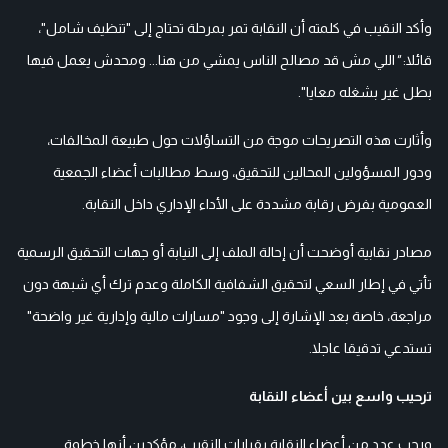
وأكد النقيب في كلمته أن النقابة تمر بمرحلة تحتاج إلى "تنظيف شامل"،
قائلا:
"
ا
للي مش قد مصالح الناس يمشي من هنا... ومحدش يعمل فيها
بطل غير بشغله معايا"
.
وأثارت هذه التصريحات موجة من التساؤلات حول طبيعة المخالفات،
ودور المسؤولين المحالين للتحقيق، وسط مطالبات أعضاء الجمعية
العمومية بفرض رقابة مشددة على الأداء الإداري داخل النقابة.
مصادر نقابية أوضحت أن إحالة الملف إلى النيابة أو جهات التحقيق الرسمية
تأتي في إطار السعي لتحقيق الشفافية الكاملة وعدم ترك أي شبهة دون
مراجعة، خاصة بعد الإشارة إلى وجود "مسارات مالية وإدارية غير واضحة"
تستدعي تدقيقا عاجلا.
ترحيب واسع بين أعضاء النقابة
ورحب عدد من أعضاء النقابة بقرارات النقيب، مؤكدين أنها خطوة