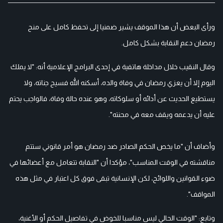
ورأى البعض أن هذا الموقف يشير ضمنيا إلى تحفظ كامل على منح
رمضان دعم النقابة بشكل كامل.
وقال النقيب خلال مداخلة هاتفية في إحدى البرامج الإعلامية أنه: "لا يملك
اليوم إلا أن يعزي رمضان في وفاة والده، أسكنه الله فسيح جناته، ولا
يستطيع الحديث عن أدائه أو سلوكاته، وهو عنده حالة وفاة، فالواجب يحتم
عليه أن يدعمه ويقف معه في محنته".
وأضاف أن "ما يخص الحكم الصادر ضد رمضان هو أمر قانوني ستتم
مناقشته في الوقت المناسب"، مؤكدا أن "النقابة تتعامل مع أعضائها في
ضوء القوانين واللوائح، لكن الإنسانية تبقى فوق كل اعتبار في مثل هذه
المواقف".
وتابع: "الوقت الحالي ليس مناسبا للخوض في تفاصيل الحكم أو الأغنية،