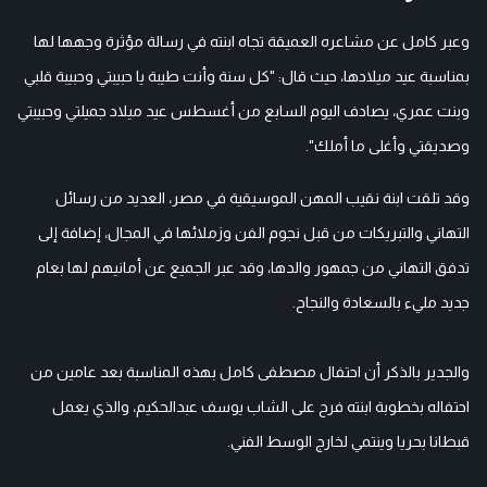
وعبر كامل عن مشاعره العميقة تجاه ابنته في رسالة مؤثرة وجهها لها
بمناسبة عيد ميلادها، حيث قال: "كل سنة وأنت طيبة يا حبيبتي وحبيبة قلبي
وبنت عمري، يصادف اليوم السابع من أغسطس عيد ميلاد جميلتي وحبيبتي
وصديقتي وأغلى ما أملك".
وقد تلقت ابنة نقيب المهن الموسيقية في مصر، العديد من رسائل
التهاني والتبريكات من قبل نجوم الفن وزملائها في المجال، إضافة إلى
تدفق التهاني من جمهور والدها، وقد عبر الجميع عن أمانيهم لها بعام
جديد مليء بالسعادة والنجاح.
والجدير بالذكر أن احتفال مصطفى كامل بهذه المناسبة بعد عامين من
احتفاله بخطوبة ابنته فرح على الشاب يوسف عبدالحكيم، والذي يعمل
قبطانا بحريا وينتمي لخارج الوسط الفني.