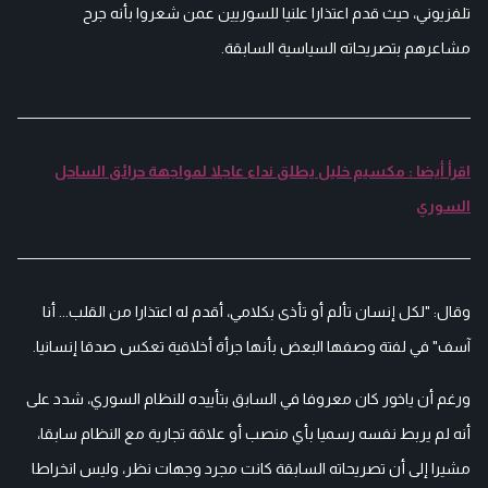
تلفزيوني، حيث قدم اعتذارا علنيا للسوريين عمن شعروا بأنه جرح
مشاعرهم بتصريحاته السياسية السابقة.
اقرأ أيضا : مكسيم خليل يطلق نداء عاجلا لمواجهة حرائق الساحل
السوري
وقال: "لكل إنسان تألم أو تأذى بكلامي، أقدم له اعتذارا من القلب... أنا
آسف" في لفتة وصفها البعض بأنها جرأة أخلاقية تعكس صدقا إنسانيا.
ورغم أن ياخور كان معروفا في السابق بتأييده للنظام السوري، شدد على
أنه لم يربط نفسه رسميا بأي منصب أو علاقة تجارية مع النظام سابقا،
مشيرا إلى أن تصريحاته السابقة كانت مجرد وجهات نظر، وليس انخراطا