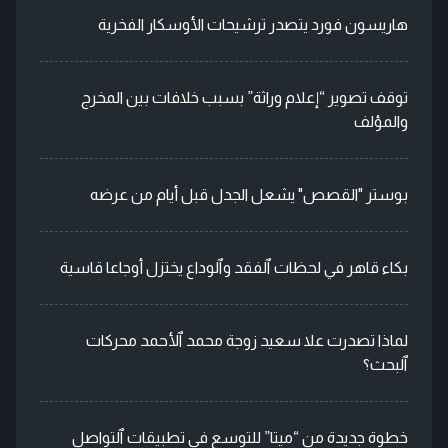
هاريسون فورد يتصدر ترشيحات الأوسكار الفخرية
توقف تصوير “إعلام وراثة” بسبب خلافات بين المخرج
والمؤلف
بوستر "القصص" يشعل الجدل قبل أيام من عرضه
بكاء قاهر في لحظات ٱلفقد وٱلوداع يختزل أوجاعا قاسية
لماذا تصدرت علا سعيد زوجة محمد ٱلأحمد محركات
ٱلبحث؟
خطوة جديدة من “ميتا” للتوسع في تطبيقات ٱلتواصل