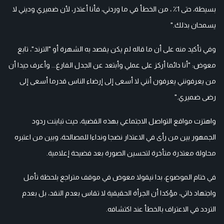
بسيطة، حتى 1٪ ، من الخطأ في ما وردني، فأنا أعتذر، لأن ضميري وديني لا
يسمحان بذلك."
وفي تأكيد منه على أن ما قاله لم يكن يقصد به الشهرة أو "الترند"، تابع
معوض: "أنا دائما أركز على عملي وأبتعد عن الجدل الفارغ... وأعرف جيدا أن
من يعرفونني يعرفون أنني لا أسعى إلى إرضاء الناس قدرما أسعى إلى
رضى ضميري."
واهتزت مواقع التواصل الاجتماعي بهذه القضية، حيث تباينت ردود
الجمهور بين من رأى في الاعتذار نضجا ونداءا للمصالحة، وبين من اعتبره
محاولة معتذرة متأخرة لتحسين الصورة بعد فضيحة إعلامية.
في ختام الموضوع، بدا نيقولا معوض في موقف متراجع بلحظة تأمل
واجتهاد ذاتي، مؤكدا أن الجرأة الحقيقية لا تقاس بعدم النقد، بل بعدم
التردد في الاعتراف بالخطأ عند اكتشافه.