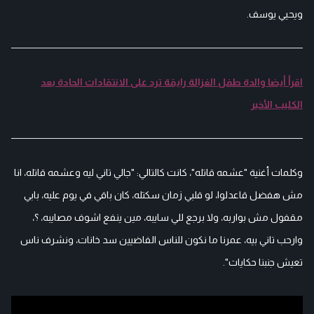
ويحيي يوسف.
اقرأ أيضا والدة طفل الغزالة رايقة ترد على الانتقادات الحادة بعد
الكليب الأخير
وكلمات أغنية "عشمه قاتله"، كانت كالتالي: "جالي تاني ليه وعشمه قاتله، انا
مش هفضل قاعدلوا، لو قلبي زمان سكتله، كان باقي في يوم عليه، بابي
مقفول مش بواربه، ولا برجع للي سايبه، مين ينفع اشوف مصايبه، ؟،
وارحب تاني بيه، عمرنا ما نكون للناس الفاضيين سد خانات، ونشرف ناس
تعيش جنبنا حكايات".