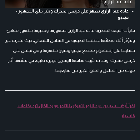
غادة عبد الرازق
غادة عبد الرازق تظهر على كرسي متحرك وتثير قلق الجمهور -
فيديو
فاجأت النجمة المصرية غادة عبد الرازق جمهورها ومحبيها بظهور مفاجئ
ومؤثر أثناء قضائها عطلتها الصيفية في الساحل الشمالي، حيث نشرت عبر
حسابها على إنستغرام مقطع فيديو وصورا تظهرها وهي تجلس على
كرسي متحرك، وقد تم تثبيت ساقها اليسرى بجبيرة طبية، في مشهد أثار
موجة من التفاعل والقلق الكبير من متابعيها.
اقرأ أيضا : سيرين عبد النور تتعرض للتنمر وورد الخال ترد بكلمات
قاسية