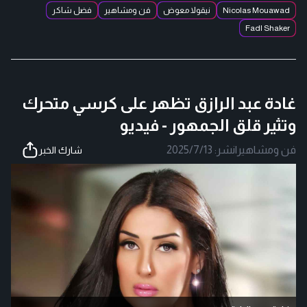
Nicolas Mouawad
نيقولا معوض
فن ومشاهير
فضل شاكر
Fadl Shaker
غادة عبد الرازق تظهر على كرسي متحرك
وتثير قلق الجمهور - فيديو
فن ومشاهير
|
نشر:
2025/7/13
شارك الخبر