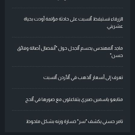
الزرقاء تستيقظ ٱلسبت على حادثة مؤلمة أودت بحياة
عشريني.
ماجد ٱلمهندس يحسم ٱلجدل حول "ٱنفصال أصالة وفائق
حسن"
تعرف إلى أسعار ٱلذهب في ٱلأردن ٱلسبت
متابعو ياسمين صبري يتفاعلون مع صورها في ٱلحج
تامر حسني يكشف "سر" خسارة وزنه بشكل ملحوظ