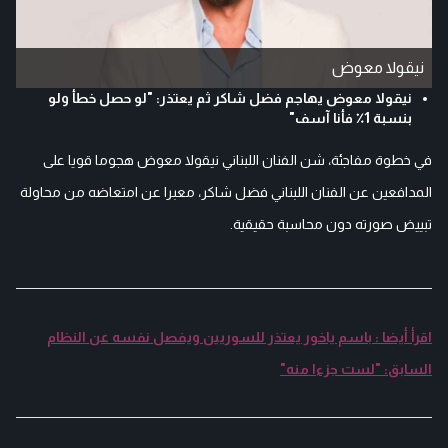
نيقولا معوض
نيقولا معوض يهاجم فضل شاكر ثم يعتذر: "لو حصل خطأ ولو
بنسبة 1٪ فأنا آسف"
في خطوة مفاجئة، شن الفنان اللبناني نيقولا معوض هجوما قويا على
المدافعين عن الفنان اللبناني فضل شاكر، معبرا عن امتعاضه من محاولة
تبييض صورته دون محاسبة حقيقية.
اقرأ أيضا : باسم ياخور يعتذر للسوريين ويفصل نفسه عن النظام
السابق: "لست جزءا منه"