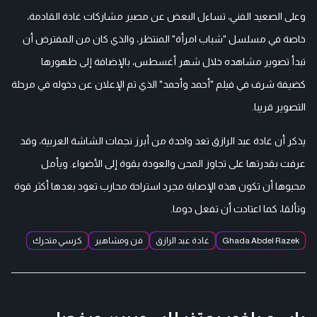
وعلى الصعيد الفني، تساءل البعض عن مصير مشاركات غادة القادمة،
خاصة في مسلسل "شباب امرأة" المنتظر، والذي كان من المفترض أن
تبدأ تصوير مشاهده خلال شهر أغسطس، بالإضافة إلى ظهورها
كضيفة شرف في فيلم "أحمد وأحمد" الذي تم الإعلان عن دخوله في مرحلة
التصوير قريبا.
يذكر أن غادة عبد الرازق تعد واحدة من أبرز نجمات الشاشة العربية، وقد
عرفت بقدرتها على تجاوز المحن والعودة بقوة إلى الأضواء. ويأمل
محبوها أن تكون هذه الإصابة مجرد استراحة محارب تعود بعدها أكثر قوة
وتألقا، كما اعتادت أن تفعل دوما.
Ghada Abdel Razek
غادة عبد الرازق
فن ومشاهير
كرسي متحرك