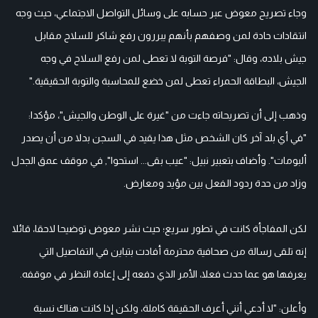
وجاء تصريح معوض عبر حسابه على وسائل التواصل الاجتماعي، حيث وجه
انتقادات حادة لمن وصفهم بأنهم يبررون رفع شاكر للسلاح مقابل
جيش بلاده، وقال: "فرصة التوبة لا تعطى لمن رفع السلاح في وجه
الجيش، البطاقة الحمراء تعطى لمن خضع للمحاسبة والتوبة الحقيقية."
وذهب إلى أن تصريحاته جاءت من "غيرة على الوطن والجيش"، مؤكدا:
"في أي بلد آخر كان الشخص مثل هذا يقيد في السجن بدلا من أن يصدر
ألبومات". وأضاف بتعبير نبيل: "عيب بقى... استحوا", في موقف عمق الجدل
وزاد من حدة ردود الفعل بين مؤيد ومعارض.
لكن المفاجأة كانت في تطور سريع؛ حيث نشر معوض توضيحا لاحقا، قائلا
إنه تلقى رسالة من صحافية محترمة أفادت بتباين في التفاصيل التي
يعرفها هو عما حدث فعلا، الأمر الذي دفعه إلى إعادة النظر في موقفه.
وأعلن: "لا أدعي أنني أعرف الحقيقة كاملة، ولكن إذا كانت هناك نسبة