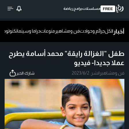
مسلسلات
برامج
رياضة
FREE
أخبار
الكل
جرائم وحوادث
فن ومشاهير
منوعات
دراما وسينما
تكنولوجيا
ش
طفل "الغزالة رايقة" محمد أسامة يطرح
عملا جديدا- فيديو
فن ومشاهير
|
نشر:
2023/6/2
شارك الخبر