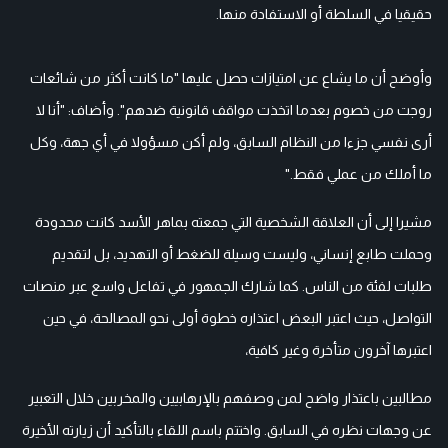
حقيقيا في السلطة أو الاستفادة منها.
وأوضح أن ما يشاع عن امتيازات حصل عليها "ما كانت أكثر من شائعات
روجت من خصوم بعدما اتخذت مواقف قانونية ضدهم". وأضاف: "أنا لا
أرى نفسي جزءا من النظام السابق، ولم أكن مسؤولا في أي جهة، وكل
ما أملك من عملي فقط."
مشيرا إلى أن العلاقة الشخصية التي جمعته بماهر الأسد كانت محدودة
وحملت طابع إنساني، وليست وسيلة للضغط أو التهديد، بل لتقديم
طلبات لفئة من الناس. كما شارك الجمهور في تفاعل واسع عبر منصات
التواصل، حيث اعتبر البعض اعتذاره خطوة أولى نحو المصالحة، في حين
اعتبرها آخرون متأخرة وغير كافية،
مطالبين باعتذار واضح لمن وصفهم بالإرهابيين والمخربين خلال التعبير
عن وجهات نظره في السابق. واختتم باسم اللقاء بالتأكيد أن زيارته الأخيرة